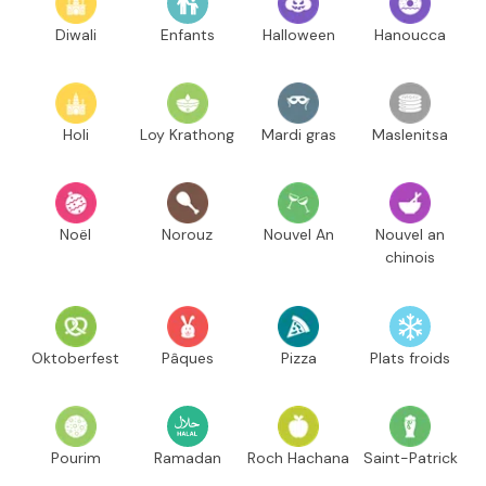
Diwali
Enfants
Halloween
Hanoucca
Holi
Loy Krathong
Mardi gras
Maslenitsa
Noël
Norouz
Nouvel An
Nouvel an
chinois
Oktoberfest
Pâques
Pizza
Plats froids
Pourim
Ramadan
Roch Hachana
Saint-Patrick