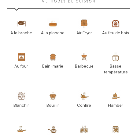
MÉTHODES DE CUISSON
A la broche
A la plancha
Air Fryer
Au feu de bois
Au four
Bain-marie
Barbecue
Basse
température
Blanchir
Bouillir
Confire
Flamber