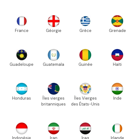
France
Géorgie
Grèce
Grenade
Guadeloupe
Guatemala
Guinée
Haïti
Honduras
Îles vierges
Îles Vierges
Inde
britanniques
des États-Unis
Indonésie
Iran
Iraq
Irlande