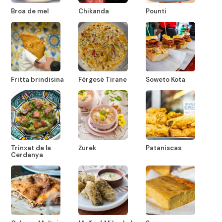
Broa de mel
Chikanda
Pounti
Fritta brindisina
Fërgesë Tirane
Soweto Kota
Trinxat de la
Żurek
Pataniscas
Cerdanya