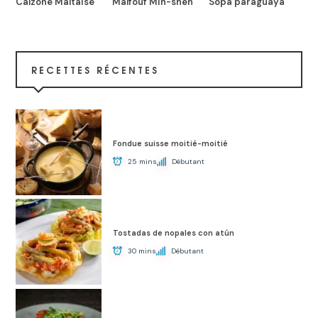
Calzone Maltaise
Malfouf Mih-sheh
Sopa paraguaya
RECETTES RÉCENTES
Fondue suisse moitié-moitié
25 mins
Débutant
Tostadas de nopales con atún
30 mins
Débutant