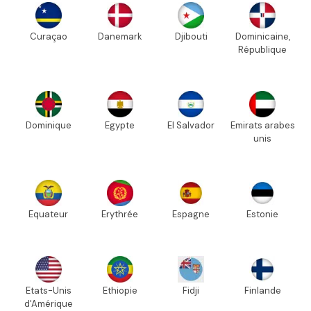
Curaçao
Danemark
Djibouti
Dominicaine,
République
Dominique
Egypte
El Salvador
Emirats arabes
unis
Equateur
Erythrée
Espagne
Estonie
Etats-Unis
Ethiopie
Fidji
Finlande
d'Amérique