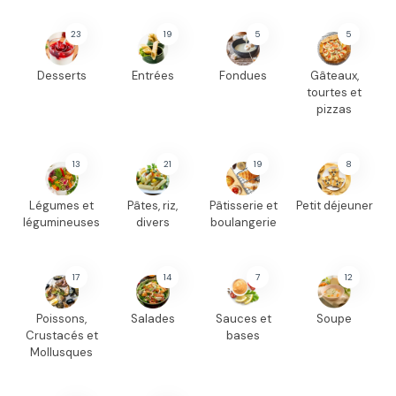
23
19
5
5
Desserts
Entrées
Fondues
Gâteaux,
tourtes et
pizzas
13
21
19
8
Légumes et
Pâtes, riz,
Pâtisserie et
Petit déjeuner
légumineuses
divers
boulangerie
17
14
7
12
Poissons,
Salades
Sauces et
Soupe
Crustacés et
bases
Mollusques