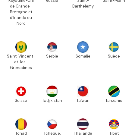
Royaume-Uni
Russie
Saint-
Saint-Marin
de Grande-
Barthélemy
Bretagne et
d'Irlande du
Nord
Saint-Vincent-
Serbie
Somalie
Suède
et-les-
Grenadines
Suisse
Tadjikistan
Taïwan
Tanzanie
Tchad
Tchèque,
Thaïlande
Tibet