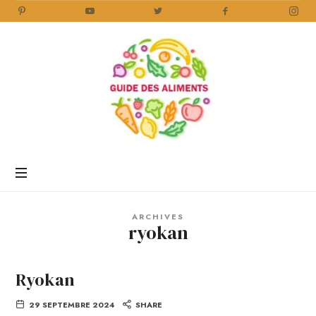
Guide
des
Aliments
Encyclopédie
des
aliments
/
ARCHIVES
www.guidedesaliments.com
ryokan
Ryokan
29 SEPTEMBRE 2024
SHARE