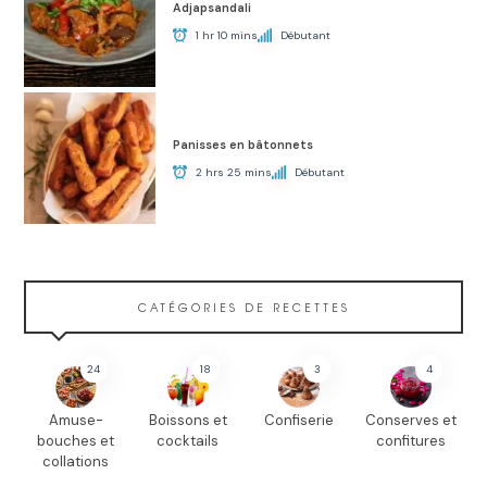
Adjapsandali
1 hr 10 mins
Débutant
Panisses en bâtonnets
2 hrs 25 mins
Débutant
CATÉGORIES DE RECETTES
24
18
3
4
Amuse-
Boissons et
Confiserie
Conserves et
bouches et
cocktails
confitures
collations