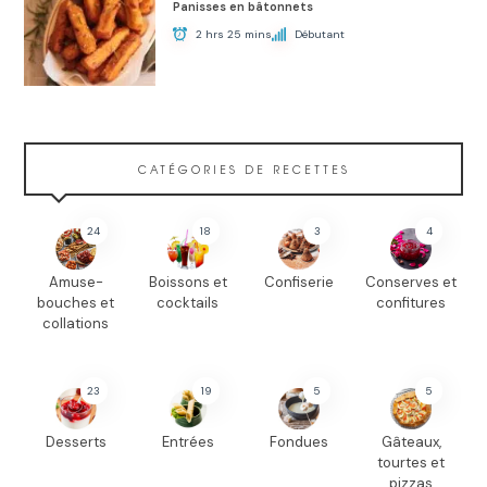
Panisses en bâtonnets
2 hrs 25 mins
Débutant
CATÉGORIES DE RECETTES
24
18
3
4
Amuse-
Boissons et
Confiserie
Conserves et
bouches et
cocktails
confitures
collations
23
19
5
5
Desserts
Entrées
Fondues
Gâteaux,
tourtes et
pizzas