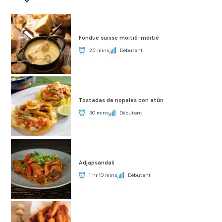
Fondue suisse moitié-moitié
25 mins
Débutant
Tostadas de nopales con atún
30 mins
Débutant
Adjapsandali
1 hr 10 mins
Débutant