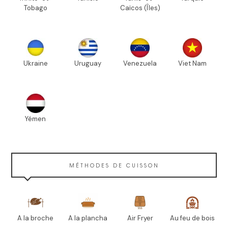
Tobago
Caïcos (Îles)
Ukraine
Uruguay
Venezuela
Viet Nam
Yémen
MÉTHODES DE CUISSON
A la broche
A la plancha
Air Fryer
Au feu de bois