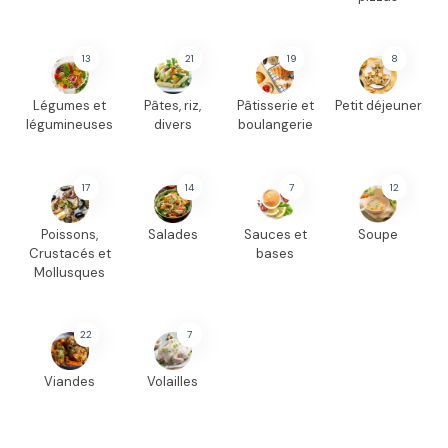
13
21
19
8
Légumes et
Pâtes, riz,
Pâtisserie et
Petit déjeuner
légumineuses
divers
boulangerie
17
14
7
12
Poissons,
Salades
Sauces et
Soupe
Crustacés et
bases
Mollusques
22
7
Viandes
Volailles