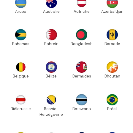
Aruba
Australie
Autriche
Azerbaïdjan
Bahamas
Bahreïn
Bangladesh
Barbade
Belgique
Bélize
Bermudes
Bhoutan
Biélorussie
Bosnie-
Botswana
Brésil
Herzégovine