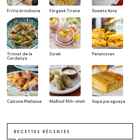
Fritta brindisina
Fërgesë Tirane
Soweto Kota
Trinxat de la
Żurek
Pataniscas
Cerdanya
Calzone Maltaise
Malfouf Mih-sheh
Sopa paraguaya
RECETTES RÉCENTES