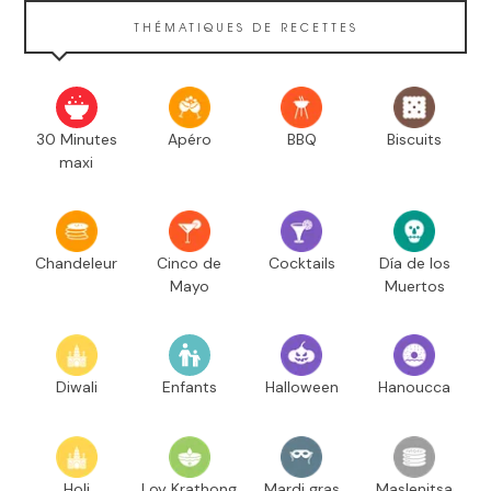
THÉMATIQUES DE RECETTES
30 Minutes
Apéro
BBQ
Biscuits
maxi
Chandeleur
Cinco de
Cocktails
Día de los
Mayo
Muertos
Diwali
Enfants
Halloween
Hanoucca
Holi
Loy Krathong
Mardi gras
Maslenitsa