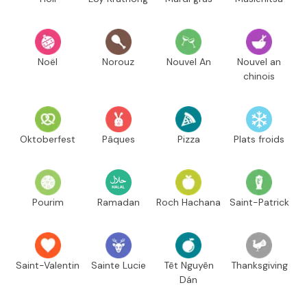
Noël
Norouz
Nouvel An
Nouvel an
chinois
Oktoberfest
Pâques
Pizza
Plats froids
Pourim
Ramadan
Roch Hachana
Saint-Patrick
Saint-Valentin
Sainte Lucie
Têt Nguyên
Thanksgiving
Dán