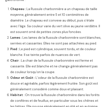
Chapeau :
La Russule charbonnière a un chapeau de taille
moyenne, généralement entre 5 et 10 centimètres de
diamètre. Le chapeau est convexe au début, puis s’étale
avec l’âge. Sa couleur varie du vert olive au jaune verdâtre. Il
est souvent orné de petites zones plus foncées.
Lames :
Les lames de la Russule charbonnière sont blanches,
serrées et cassantes. Elles ne sont pas attachées au pied.
Pied :
Le pied est cylindrique, souvent tordu, et de couleur
blanche. Il se teinte parfois de nuances de vert.
Chair :
La chair de la Russule charbonnière est ferme et
cassante. Elle est blanche et ne change généralement pas
de couleur lorsqu’on la coupe.
Odeur et Goût :
L’odeur de la Russule charbonnière est
douce et agréable, parfois légèrement fruitée. Son goût est
généralement considéré comme doux et plaisant.
Habitat :
On trouve la Russule charbonnière dans les forêts
de conifères et de feuillus, en particulier sous les chênes et
les hêtres. Elle pousse généralement en été et en automne.