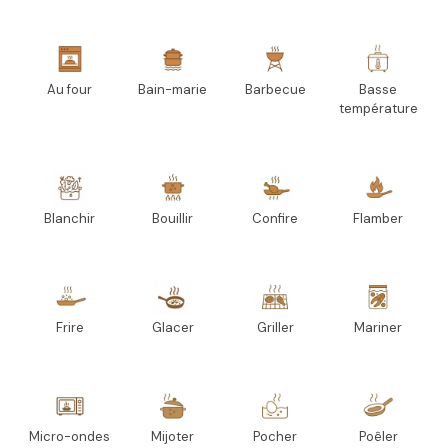
Au four
Bain-marie
Barbecue
Basse
température
Blanchir
Bouillir
Confire
Flamber
Frire
Glacer
Griller
Mariner
Micro-ondes
Mijoter
Pocher
Poêler