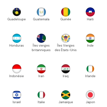
Guadeloupe
Guatemala
Guinée
Haïti
Honduras
Îles vierges
Îles Vierges
Inde
britanniques
des États-Unis
Indonésie
Iran
Iraq
Irlande
Israël
Italie
Jamaïque
Japon