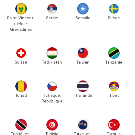
Saint-Vincent-
Serbie
Somalie
Suède
et-les-
Grenadines
Suisse
Tadjikistan
Taïwan
Tanzanie
Tchad
Tchèque,
Thaïlande
Tibet
République
Trinité-et-
Tunisie
Turks-et-
Turquie