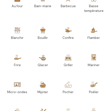
Au four
Bain-marie
Barbecue
Basse
température
Blanchir
Bouillir
Confire
Flamber
Frire
Glacer
Griller
Mariner
Micro-ondes
Mijoter
Pocher
Poêler