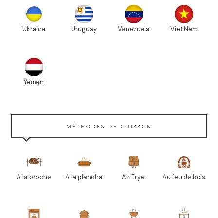
Ukraine
Uruguay
Venezuela
Viet Nam
Yémen
MÉTHODES DE CUISSON
A la broche
A la plancha
Air Fryer
Au feu de bois