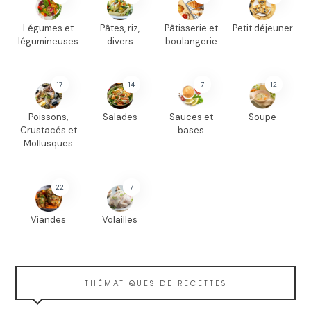
Légumes et
Pâtes, riz,
Pâtisserie et
Petit déjeuner
légumineuses
divers
boulangerie
17
14
7
12
Poissons,
Salades
Sauces et
Soupe
Crustacés et
bases
Mollusques
22
7
Viandes
Volailles
THÉMATIQUES DE RECETTES