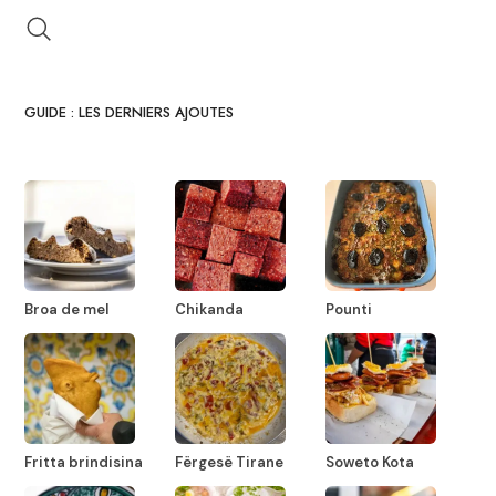
GUIDE : LES DERNIERS AJOUTES
Broa de mel
Chikanda
Pounti
Fritta brindisina
Fërgesë Tirane
Soweto Kota