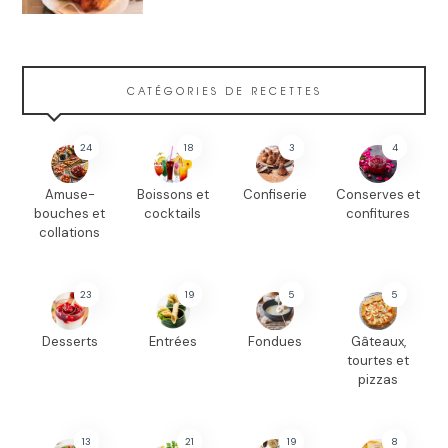
CATÉGORIES DE RECETTES
24
18
3
4
Amuse-
Boissons et
Confiserie
Conserves et
bouches et
cocktails
confitures
collations
23
19
5
5
Desserts
Entrées
Fondues
Gâteaux,
tourtes et
pizzas
13
21
19
8