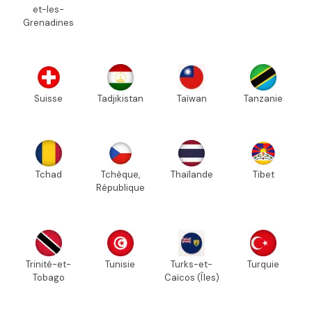
et-les-
Grenadines
Suisse
Tadjikistan
Taïwan
Tanzanie
Tchad
Tchèque,
Thaïlande
Tibet
République
Trinité-et-
Tunisie
Turks-et-
Turquie
Tobago
Caïcos (Îles)