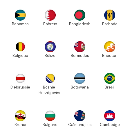
Bahamas
Bahreïn
Bangladesh
Barbade
Belgique
Bélize
Bermudes
Bhoutan
Biélorussie
Bosnie-
Botswana
Brésil
Herzégovine
Brunei
Bulgarie
Caïmans, Iles
Cambodge