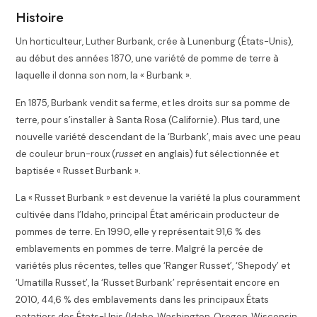
Histoire
Un horticulteur, Luther Burbank, crée à Lunenburg (États-Unis),
au début des années 1870, une variété de pomme de terre à
laquelle il donna son nom, la « Burbank ».
En 1875, Burbank vendit sa ferme, et les droits sur sa pomme de
terre, pour s’installer à Santa Rosa (Californie). Plus tard, une
nouvelle variété descendant de la ‘Burbank’, mais avec une peau
de couleur brun-roux (
russet
en anglais) fut sélectionnée et
baptisée « Russet Burbank ».
La « Russet Burbank » est devenue la variété la plus couramment
cultivée dans l’Idaho, principal État américain producteur de
pommes de terre. En 1990, elle y représentait 91,6 % des
emblavements en pommes de terre. Malgré la percée de
variétés plus récentes, telles que ‘Ranger Russet’, ‘Shepody’ et
‘Umatilla Russet’, la ‘Russet Burbank’ représentait encore en
2010, 44,6 % des emblavements dans les principaux États
patatiers des États-Unis (Idaho, Washington, Oregon, Wisconsin,