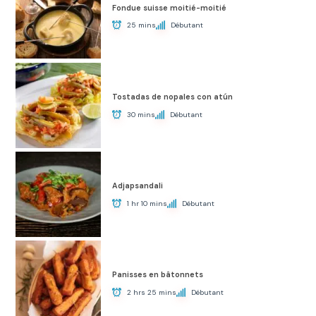
Fondue suisse moitié-moitié
25 mins
Débutant
Tostadas de nopales con atún
30 mins
Débutant
Adjapsandali
1 hr 10 mins
Débutant
Panisses en bâtonnets
2 hrs 25 mins
Débutant