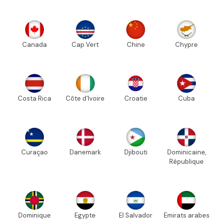
Canada
Cap Vert
Chine
Chypre
Costa Rica
Côte d'Ivoire
Croatie
Cuba
Curaçao
Danemark
Djibouti
Dominicaine,
République
Dominique
Egypte
El Salvador
Emirats arabes