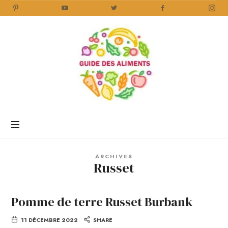
Guide
des
Aliments
Encyclopédie
des
aliments
/
ARCHIVES
www.guidedesaliments.com
Russet
Pomme de terre Russet Burbank
11 DÉCEMBRE 2022
SHARE