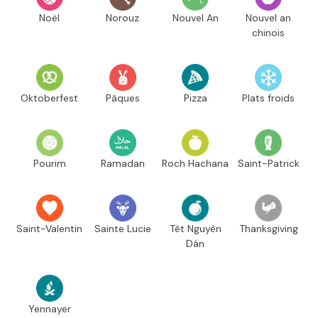
Noël
Norouz
Nouvel An
Nouvel an
chinois
Oktoberfest
Pâques
Pizza
Plats froids
Pourim
Ramadan
Roch Hachana
Saint-Patrick
Saint-Valentin
Sainte Lucie
Têt Nguyên
Thanksgiving
Dán
Yennayer