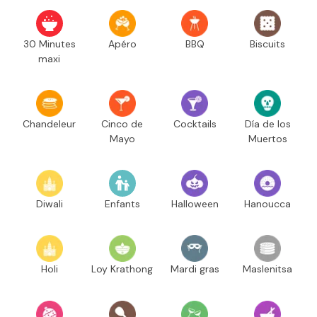
30 Minutes
Apéro
BBQ
Biscuits
maxi
Chandeleur
Cinco de
Cocktails
Día de los
Mayo
Muertos
Diwali
Enfants
Halloween
Hanoucca
Holi
Loy Krathong
Mardi gras
Maslenitsa