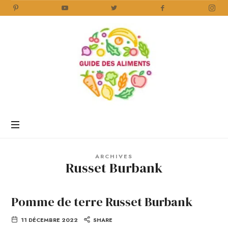
Guide
des
Aliments
Encyclopédie
des
aliments
/
ARCHIVES
www.guidedesaliments.com
Russet Burbank
Pomme de terre Russet Burbank
11 DÉCEMBRE 2022
SHARE