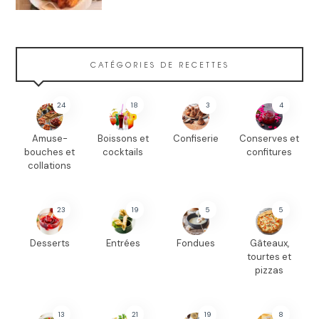
CATÉGORIES DE RECETTES
24
18
3
4
Amuse-
Boissons et
Confiserie
Conserves et
bouches et
cocktails
confitures
collations
23
19
5
5
Desserts
Entrées
Fondues
Gâteaux,
tourtes et
pizzas
13
21
19
8