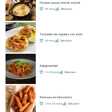
Fondue suisse moitié-moitié
25 mins
Débutant
Tostadas de nopales con atún
30 mins
Débutant
Adjapsandali
1 hr 10 mins
Débutant
Panisses en bâtonnets
2 hrs 25 mins
Débutant