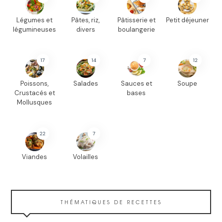
Légumes et
Pâtes, riz,
Pâtisserie et
Petit déjeuner
légumineuses
divers
boulangerie
17
14
7
12
Poissons,
Salades
Sauces et
Soupe
Crustacés et
bases
Mollusques
22
7
Viandes
Volailles
THÉMATIQUES DE RECETTES