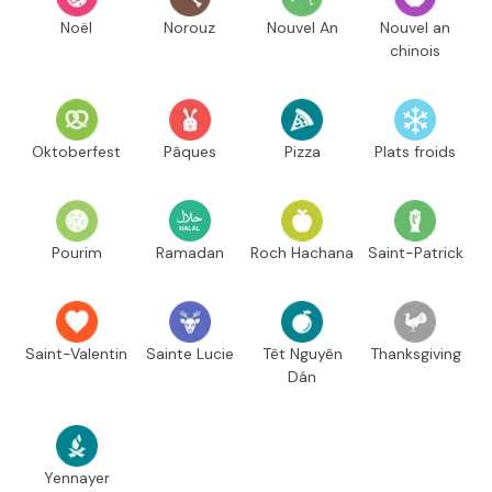
Noël
Norouz
Nouvel An
Nouvel an
chinois
Oktoberfest
Pâques
Pizza
Plats froids
Pourim
Ramadan
Roch Hachana
Saint-Patrick
Saint-Valentin
Sainte Lucie
Têt Nguyên
Thanksgiving
Dán
Yennayer