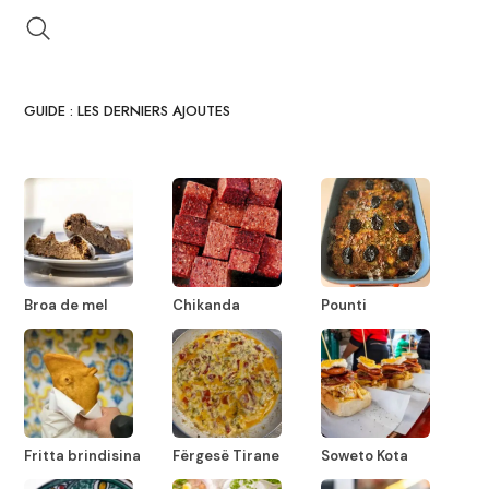
GUIDE : LES DERNIERS AJOUTES
Broa de mel
Chikanda
Pounti
Fritta brindisina
Fërgesë Tirane
Soweto Kota