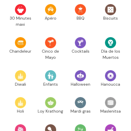
30 Minutes
Apéro
BBQ
Biscuits
maxi
Chandeleur
Cinco de
Cocktails
Día de los
Mayo
Muertos
Diwali
Enfants
Halloween
Hanoucca
Holi
Loy Krathong
Mardi gras
Maslenitsa