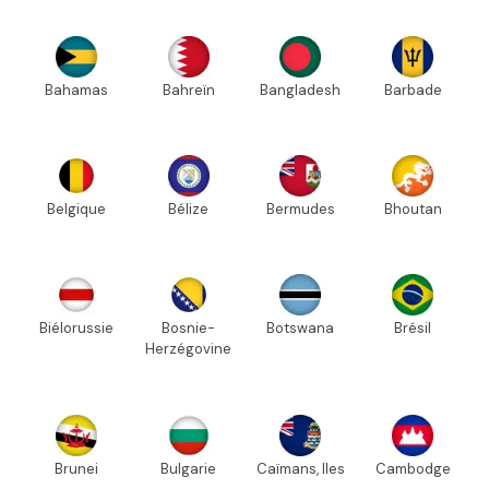
Bahamas
Bahreïn
Bangladesh
Barbade
Belgique
Bélize
Bermudes
Bhoutan
Biélorussie
Bosnie-
Botswana
Brésil
Herzégovine
Brunei
Bulgarie
Caïmans, Iles
Cambodge