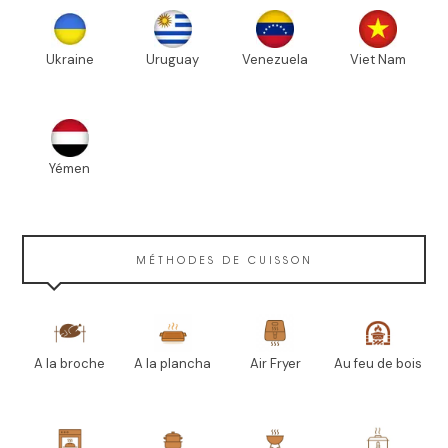
Ukraine
Uruguay
Venezuela
Viet Nam
Yémen
MÉTHODES DE CUISSON
A la broche
A la plancha
Air Fryer
Au feu de bois