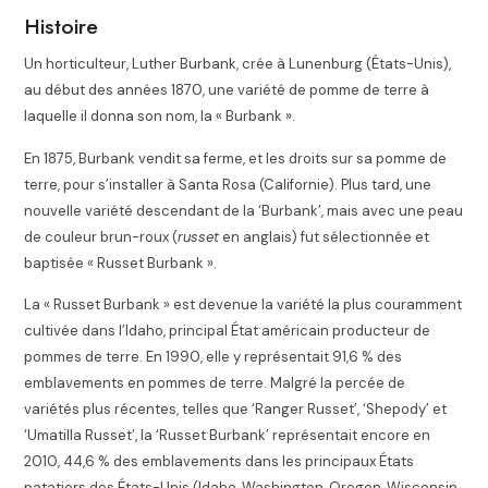
Histoire
Un horticulteur, Luther Burbank, crée à Lunenburg (États-Unis),
au début des années 1870, une variété de pomme de terre à
laquelle il donna son nom, la « Burbank ».
En 1875, Burbank vendit sa ferme, et les droits sur sa pomme de
terre, pour s’installer à Santa Rosa (Californie). Plus tard, une
nouvelle variété descendant de la ‘Burbank’, mais avec une peau
de couleur brun-roux (
russet
en anglais) fut sélectionnée et
baptisée « Russet Burbank ».
La « Russet Burbank » est devenue la variété la plus couramment
cultivée dans l’Idaho, principal État américain producteur de
pommes de terre. En 1990, elle y représentait 91,6 % des
emblavements en pommes de terre. Malgré la percée de
variétés plus récentes, telles que ‘Ranger Russet’, ‘Shepody’ et
‘Umatilla Russet’, la ‘Russet Burbank’ représentait encore en
2010, 44,6 % des emblavements dans les principaux États
patatiers des États-Unis (Idaho, Washington, Oregon, Wisconsin,