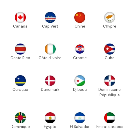
Canada
Cap Vert
Chine
Chypre
Costa Rica
Côte d'Ivoire
Croatie
Cuba
Curaçao
Danemark
Djibouti
Dominicaine,
République
Dominique
Egypte
El Salvador
Emirats arabes