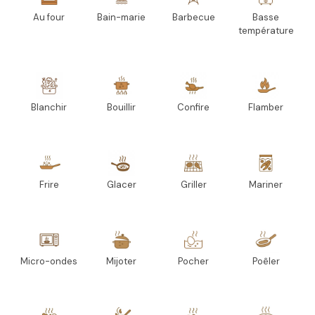
Au four
Bain-marie
Barbecue
Basse
température
Blanchir
Bouillir
Confire
Flamber
Frire
Glacer
Griller
Mariner
Micro-ondes
Mijoter
Pocher
Poêler