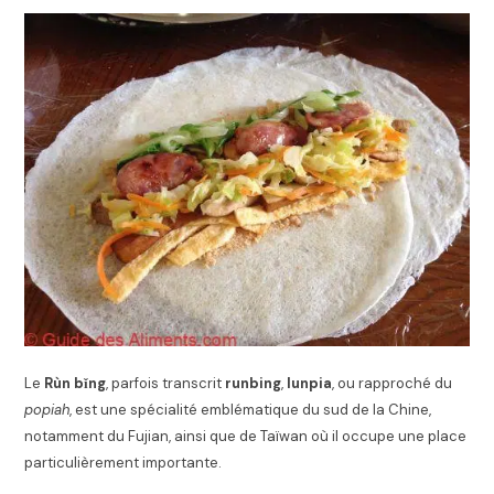
Le
Rùn bǐng
, parfois transcrit
runbing
,
lunpia
, ou rapproché du
popiah
, est une spécialité emblématique du sud de la Chine,
notamment du
Fujian
, ainsi que de
Taïwan
où il occupe une place
particulièrement importante.