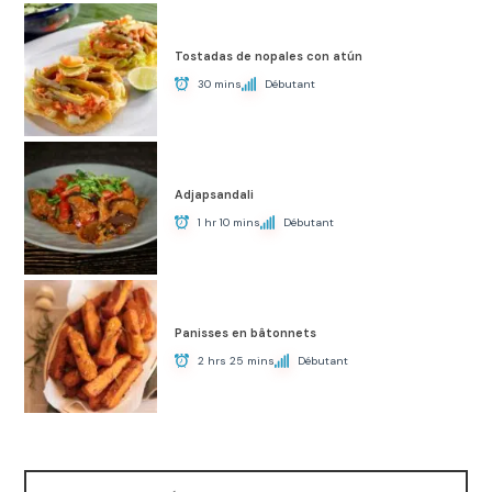
Tostadas de nopales con atún
30 mins
Débutant
Adjapsandali
1 hr 10 mins
Débutant
Panisses en bâtonnets
2 hrs 25 mins
Débutant