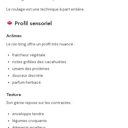
Le roulage est une technique à part entière.
Profil sensoriel
Arômes
Le rùn bǐng offre un profil très nuancé :
fraîcheur végétale
notes grillées des cacahuètes
umami des protéines
douceur discrète
parfum herbacé.
Texture
Son génie repose sur les contrastes :
enveloppe tendre
légumes croquants
éléments moelleux