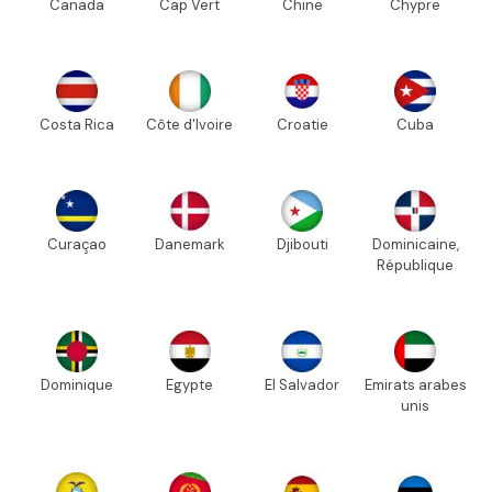
Canada
Cap Vert
Chine
Chypre
Costa Rica
Côte d'Ivoire
Croatie
Cuba
Curaçao
Danemark
Djibouti
Dominicaine,
République
Dominique
Egypte
El Salvador
Emirats arabes
unis