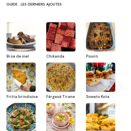
GUIDE : LES DERNIERS AJOUTES
Broa de mel
Chikanda
Pounti
Fritta brindisina
Fërgesë Tirane
Soweto Kota