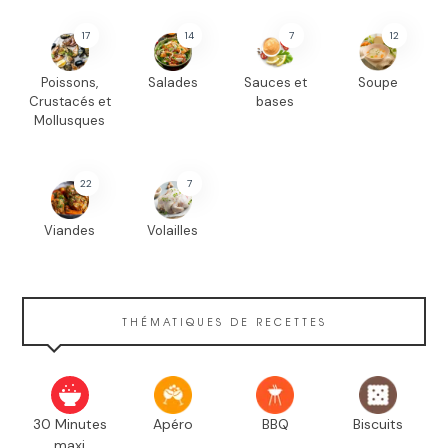
17
14
7
12
Poissons,
Salades
Sauces et
Soupe
Crustacés et
bases
Mollusques
22
7
Viandes
Volailles
THÉMATIQUES DE RECETTES
30 Minutes
Apéro
BBQ
Biscuits
maxi