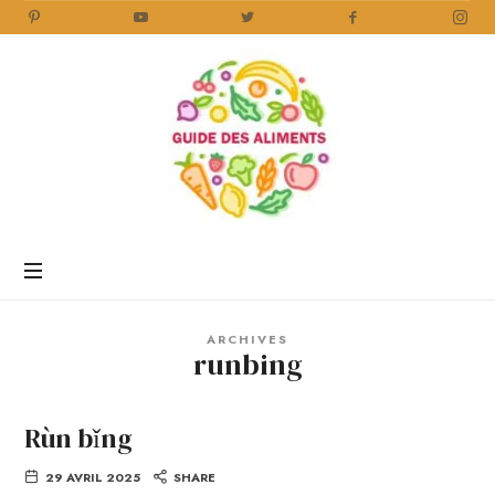
Guide
des
Aliments
Encyclopédie
des
aliments
/
ARCHIVES
www.guidedesaliments.com
runbing
Rùn bǐng
29 AVRIL 2025
SHARE