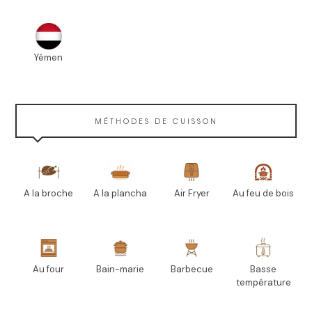
Yémen
MÉTHODES DE CUISSON
A la broche
A la plancha
Air Fryer
Au feu de bois
Au four
Bain-marie
Barbecue
Basse
température