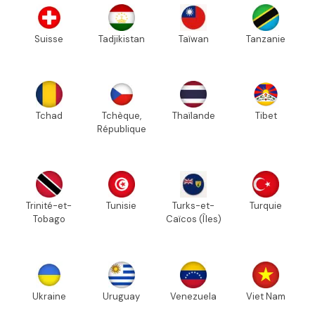
Suisse
Tadjikistan
Taïwan
Tanzanie
Tchad
Tchèque,
Thaïlande
Tibet
République
Trinité-et-
Tunisie
Turks-et-
Turquie
Tobago
Caïcos (Îles)
Ukraine
Uruguay
Venezuela
Viet Nam