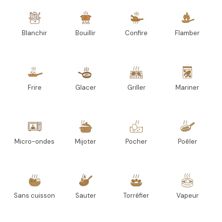
Blanchir
Bouillir
Confire
Flamber
Frire
Glacer
Griller
Mariner
Micro-ondes
Mijoter
Pocher
Poêler
Sans cuisson
Sauter
Torréfier
Vapeur