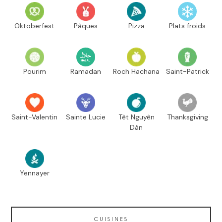
Oktoberfest
Pâques
Pizza
Plats froids
Pourim
Ramadan
Roch Hachana
Saint-Patrick
Saint-Valentin
Sainte Lucie
Têt Nguyên
Thanksgiving
Dán
Yennayer
CUISINES