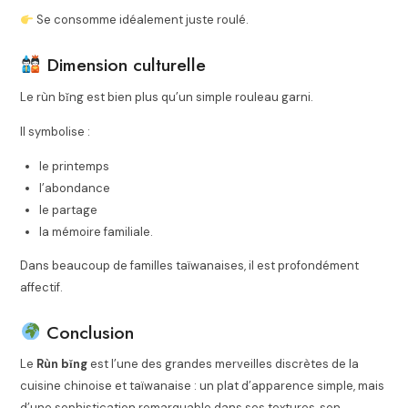
Se consomme idéalement juste roulé.
Dimension culturelle
Le rùn bǐng est bien plus qu’un simple rouleau garni.
Il symbolise :
le printemps
l’abondance
le partage
la mémoire familiale.
Dans beaucoup de familles taïwanaises, il est profondément
affectif.
Conclusion
Le
Rùn bǐng
est l’une des grandes merveilles discrètes de la
cuisine chinoise et taïwanaise : un plat d’apparence simple, mais
d’une sophistication remarquable dans ses textures, son