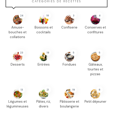
CATÉGORIES DE RECETTES
24
18
3
4
Amuse-
Boissons et
Confiserie
Conserves et
bouches et
cocktails
confitures
collations
23
19
5
5
Desserts
Entrées
Fondues
Gâteaux,
tourtes et
pizzas
13
21
19
8
Légumes et
Pâtes, riz,
Pâtisserie et
Petit déjeuner
légumineuses
divers
boulangerie