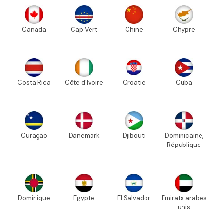
Canada
Cap Vert
Chine
Chypre
Costa Rica
Côte d'Ivoire
Croatie
Cuba
Curaçao
Danemark
Djibouti
Dominicaine,
République
Dominique
Egypte
El Salvador
Emirats arabes
unis