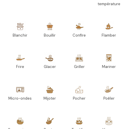
température
Blanchir
Bouillir
Confire
Flamber
Frire
Glacer
Griller
Mariner
Micro-ondes
Mijoter
Pocher
Poêler