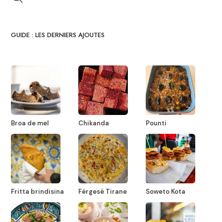
GUIDE : LES DERNIERS AJOUTES
Broa de mel
Chikanda
Pounti
Fritta brindisina
Fërgesë Tirane
Soweto Kota