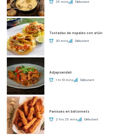
25 mins
Débutant
Tostadas de nopales con atún
30 mins
Débutant
Adjapsandali
1 hr 10 mins
Débutant
Panisses en bâtonnets
2 hrs 25 mins
Débutant