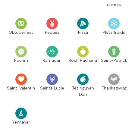
chinois
Oktoberfest
Pâques
Pizza
Plats froids
Pourim
Ramadan
Roch Hachana
Saint-Patrick
Saint-Valentin
Sainte Lucie
Têt Nguyên
Thanksgiving
Dán
Yennayer