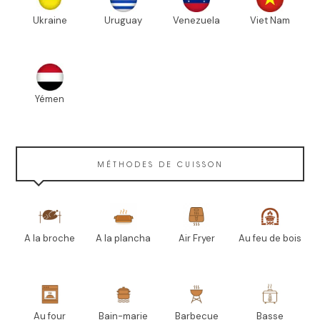
Ukraine
Uruguay
Venezuela
Viet Nam
Yémen
MÉTHODES DE CUISSON
A la broche
A la plancha
Air Fryer
Au feu de bois
Au four
Bain-marie
Barbecue
Basse