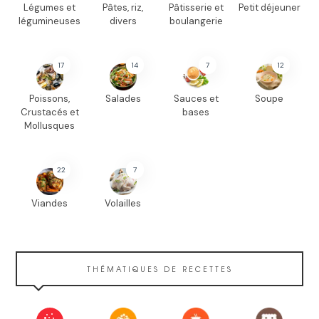
Légumes et
Pâtes, riz,
Pâtisserie et
Petit déjeuner
légumineuses
divers
boulangerie
17
14
7
12
Poissons,
Salades
Sauces et
Soupe
Crustacés et
bases
Mollusques
22
7
Viandes
Volailles
THÉMATIQUES DE RECETTES