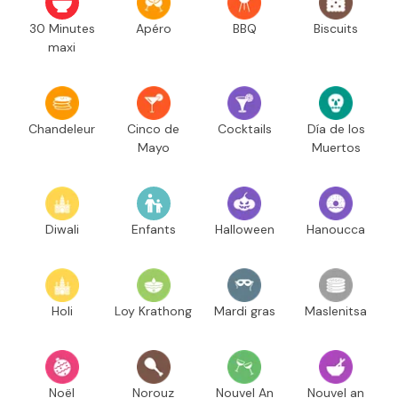
30 Minutes
Apéro
BBQ
Biscuits
maxi
Chandeleur
Cinco de
Cocktails
Día de los
Mayo
Muertos
Diwali
Enfants
Halloween
Hanoucca
Holi
Loy Krathong
Mardi gras
Maslenitsa
Noël
Norouz
Nouvel An
Nouvel an