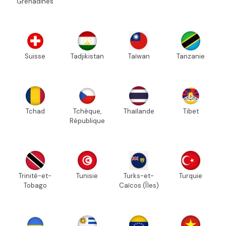
Grenadines
Suisse
Tadjikistan
Taïwan
Tanzanie
Tchad
Tchèque,
Thaïlande
Tibet
République
Trinité-et-
Tunisie
Turks-et-
Turquie
Tobago
Caïcos (Îles)