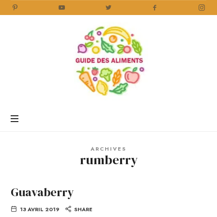
Guide
des
Aliments
Encyclopédie
des
aliments
/
ARCHIVES
www.guidedesaliments.com
rumberry
Guavaberry
13 AVRIL 2019
SHARE