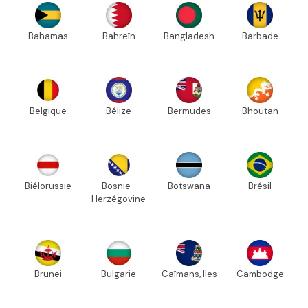
Bahamas
Bahreïn
Bangladesh
Barbade
Belgique
Bélize
Bermudes
Bhoutan
Biélorussie
Bosnie-
Botswana
Brésil
Herzégovine
Brunei
Bulgarie
Caïmans, Iles
Cambodge