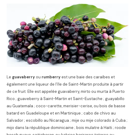
Le
guavaberry
ou
rumberry
est une baie des caraïbes et
également une liqueur de l’île de Saint-Martin produite à partir
de ce fruit. Elle est appelée guavaberry, mirto ou murta à Puerto
Rico ; guaveberry à Saint-Martin et Saint-Eustache ; guayabillo
au Guatemala ; coco-carette, merisier-cerise, ou bois de basse
batard en Guadeloupe et en Martinique ; cabo de chivo au
Salvador ; escobillo au Nicaragua ; mije ou mije colorado à Cuba ;
mijo dans la république dominicaine ; bois mulatre à Haïti ; roode
bosch guave, saitjaberan, ou kakrioe hariraroe tataroe au