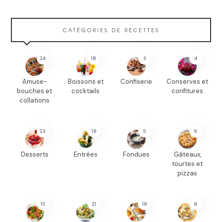
CATÉGORIES DE RECETTES
24
18
3
4
Amuse-
Boissons et
Confiserie
Conserves et
bouches et
cocktails
confitures
collations
23
19
5
5
Desserts
Entrées
Fondues
Gâteaux,
tourtes et
pizzas
13
21
19
8