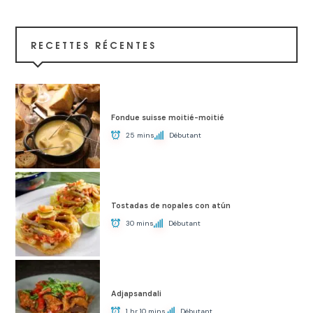
RECETTES RÉCENTES
Fondue suisse moitié-moitié
25 mins
Débutant
Tostadas de nopales con atún
30 mins
Débutant
Adjapsandali
1 hr 10 mins
Débutant