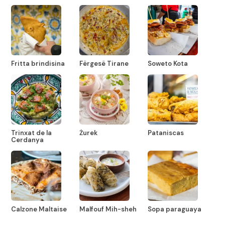
Fritta brindisina
Fërgesë Tirane
Soweto Kota
Trinxat de la
Żurek
Pataniscas
Cerdanya
Calzone Maltaise
Malfouf Mih-sheh
Sopa paraguaya