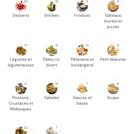
23
19
5
5
Desserts
Entrées
Fondues
Gâteaux,
tourtes et
pizzas
13
21
19
8
Légumes et
Pâtes, riz,
Pâtisserie et
Petit déjeuner
légumineuses
divers
boulangerie
17
14
7
12
Poissons,
Salades
Sauces et
Soupe
Crustacés et
bases
Mollusques
22
7