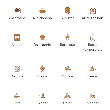
A la broche
A la plancha
Air Fryer
Au feu de bois
Au four
Bain-marie
Barbecue
Basse
température
Blanchir
Bouillir
Confire
Flamber
Frire
Glacer
Griller
Mariner