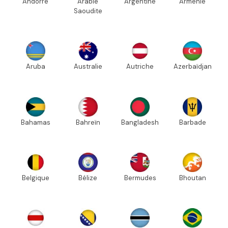
Andorre
Arabie
Argentine
Arménie
Saoudite
Aruba
Australie
Autriche
Azerbaïdjan
Bahamas
Bahreïn
Bangladesh
Barbade
Belgique
Bélize
Bermudes
Bhoutan