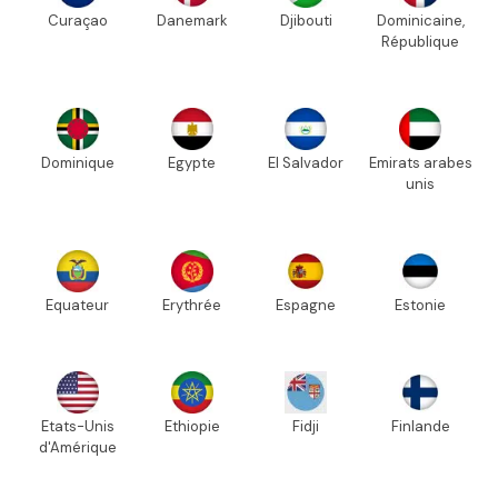
Curaçao
Danemark
Djibouti
Dominicaine,
République
Dominique
Egypte
El Salvador
Emirats arabes
unis
Equateur
Erythrée
Espagne
Estonie
Etats-Unis
Ethiopie
Fidji
Finlande
d'Amérique