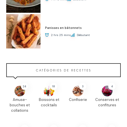
Panisses en bâtonnets
2 hrs 25 mins
Débutant
CATÉGORIES DE RECETTES
24
18
3
4
Amuse-
Boissons et
Confiserie
Conserves et
bouches et
cocktails
confitures
collations