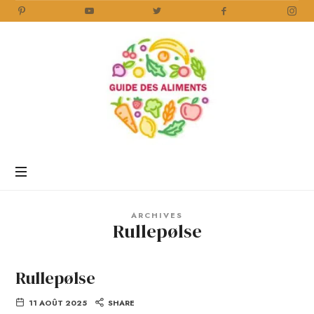
Guide
des
Aliments
Encyclopédie
des
aliments
/
ARCHIVES
www.guidedesaliments.com
Rullepølse
Rullepølse
11 AOÛT 2025
SHARE