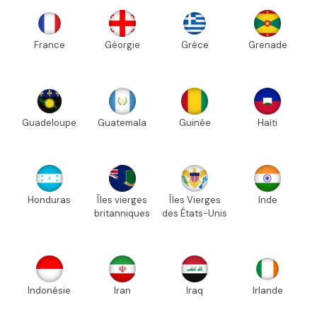
France
Géorgie
Grèce
Grenade
Guadeloupe
Guatemala
Guinée
Haïti
Honduras
Îles vierges
Îles Vierges
Inde
britanniques
des États-Unis
Indonésie
Iran
Iraq
Irlande