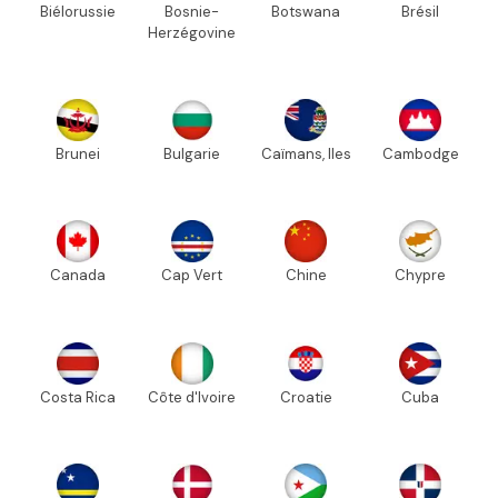
Biélorussie
Bosnie-
Botswana
Brésil
Herzégovine
Brunei
Bulgarie
Caïmans, Iles
Cambodge
Canada
Cap Vert
Chine
Chypre
Costa Rica
Côte d'Ivoire
Croatie
Cuba