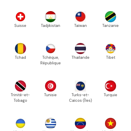
Suisse
Tadjikistan
Taïwan
Tanzanie
Tchad
Tchèque,
Thaïlande
Tibet
République
Trinité-et-
Tunisie
Turks-et-
Turquie
Tobago
Caïcos (Îles)