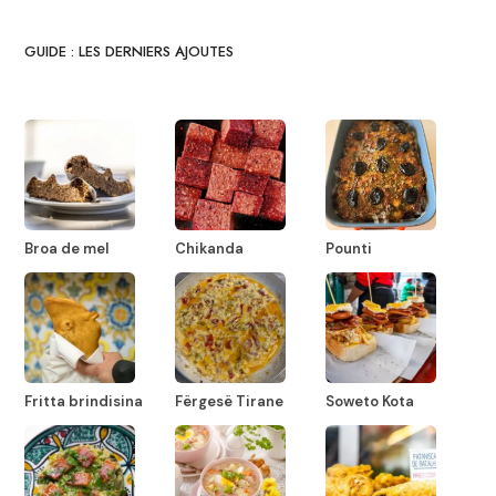
GUIDE : LES DERNIERS AJOUTES
Broa de mel
Chikanda
Pounti
Fritta brindisina
Fërgesë Tirane
Soweto Kota