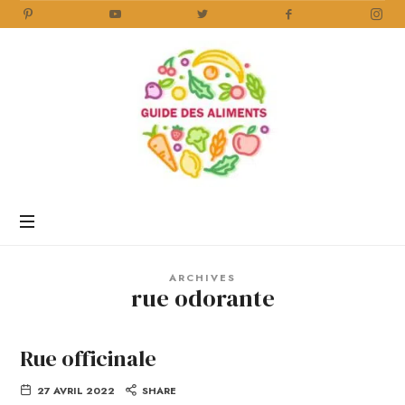
Guide
des
Aliments
Encyclopédie
des
aliments
/
ARCHIVES
www.guidedesaliments.com
rue odorante
Rue officinale
27 AVRIL 2022
SHARE