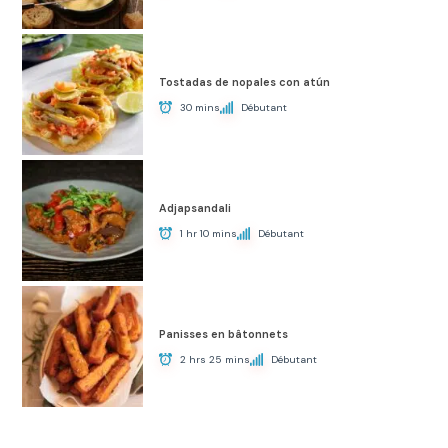
Tostadas de nopales con atún
30 mins
Débutant
Adjapsandali
1 hr 10 mins
Débutant
Panisses en bâtonnets
2 hrs 25 mins
Débutant