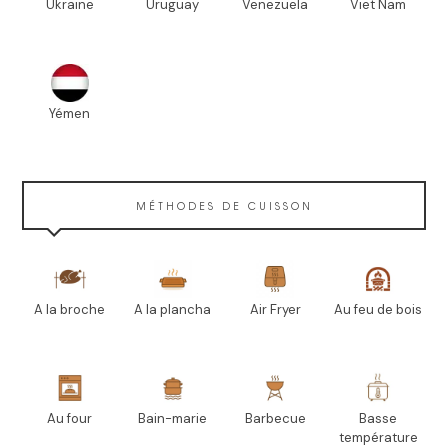
Ukraine
Uruguay
Venezuela
Viet Nam
Yémen
MÉTHODES DE CUISSON
A la broche
A la plancha
Air Fryer
Au feu de bois
Au four
Bain-marie
Barbecue
Basse
température