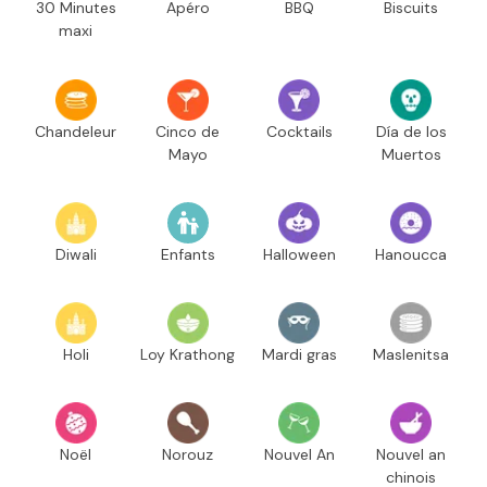
30 Minutes
Apéro
BBQ
Biscuits
maxi
Chandeleur
Cinco de
Cocktails
Día de los
Mayo
Muertos
Diwali
Enfants
Halloween
Hanoucca
Holi
Loy Krathong
Mardi gras
Maslenitsa
Noël
Norouz
Nouvel An
Nouvel an
chinois