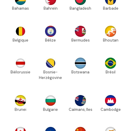
Bahamas
Bahreïn
Bangladesh
Barbade
Belgique
Bélize
Bermudes
Bhoutan
Biélorussie
Bosnie-
Botswana
Brésil
Herzégovine
Brunei
Bulgarie
Caïmans, Iles
Cambodge