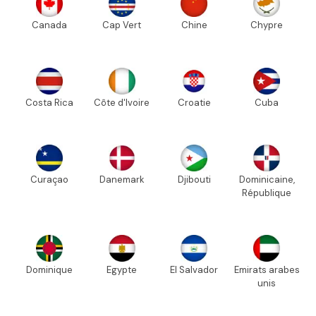
Canada
Cap Vert
Chine
Chypre
Costa Rica
Côte d'Ivoire
Croatie
Cuba
Curaçao
Danemark
Djibouti
Dominicaine,
République
Dominique
Egypte
El Salvador
Emirats arabes
unis