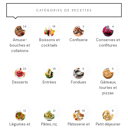
CATÉGORIES DE RECETTES
24
18
3
4
Amuse-
Boissons et
Confiserie
Conserves et
bouches et
cocktails
confitures
collations
23
19
5
5
Desserts
Entrées
Fondues
Gâteaux,
tourtes et
pizzas
13
21
19
8
Légumes et
Pâtes, riz,
Pâtisserie et
Petit déjeuner