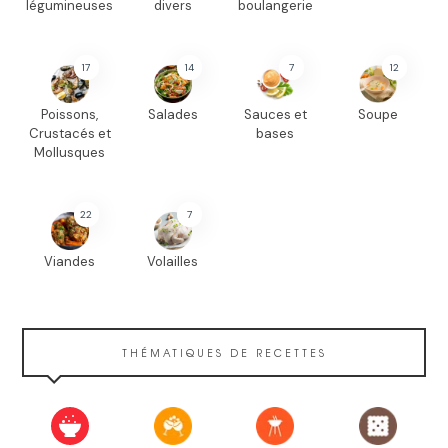
légumineuses
divers
boulangerie
17
14
7
12
Poissons,
Salades
Sauces et
Soupe
Crustacés et
bases
Mollusques
22
7
Viandes
Volailles
THÉMATIQUES DE RECETTES