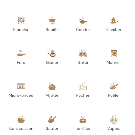
Blanchir
Bouillir
Confire
Flamber
Frire
Glacer
Griller
Mariner
Micro-ondes
Mijoter
Pocher
Poêler
Sans cuisson
Sauter
Torréfier
Vapeur