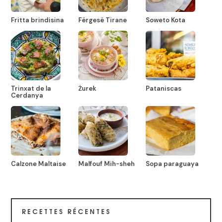
Fritta brindisina
Fërgesë Tirane
Soweto Kota
Trinxat de la
Żurek
Pataniscas
Cerdanya
Calzone Maltaise
Malfouf Mih-sheh
Sopa paraguaya
RECETTES RÉCENTES