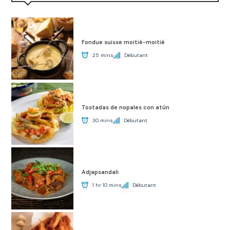
Fondue suisse moitié-moitié
25 mins
Débutant
Tostadas de nopales con atún
30 mins
Débutant
Adjapsandali
1 hr 10 mins
Débutant