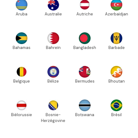
Aruba
Australie
Autriche
Azerbaïdjan
Bahamas
Bahreïn
Bangladesh
Barbade
Belgique
Bélize
Bermudes
Bhoutan
Biélorussie
Bosnie-
Botswana
Brésil
Herzégovine