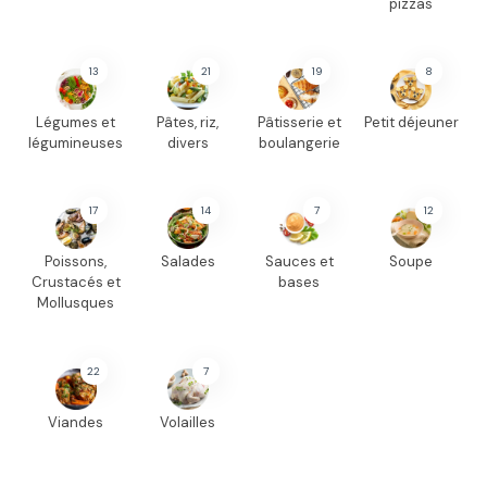
pizzas
13
21
19
8
Légumes et
Pâtes, riz,
Pâtisserie et
Petit déjeuner
légumineuses
divers
boulangerie
17
14
7
12
Poissons,
Salades
Sauces et
Soupe
Crustacés et
bases
Mollusques
22
7
Viandes
Volailles