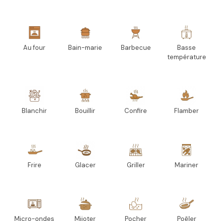
Au four
Bain-marie
Barbecue
Basse
température
Blanchir
Bouillir
Confire
Flamber
Frire
Glacer
Griller
Mariner
Micro-ondes
Mijoter
Pocher
Poêler