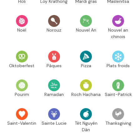
Holi
Loy Krathong
Mardi gras
Maslenitsa
Noël
Norouz
Nouvel An
Nouvel an
chinois
Oktoberfest
Pâques
Pizza
Plats froids
Pourim
Ramadan
Roch Hachana
Saint-Patrick
Saint-Valentin
Sainte Lucie
Têt Nguyên
Thanksgiving
Dán