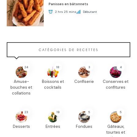
Panisses en bâtonnets
2 hrs 25 mins
Débutant
CATÉGORIES DE RECETTES
24
18
3
4
Amuse-
Boissons et
Confiserie
Conserves et
bouches et
cocktails
confitures
collations
23
19
5
5
Desserts
Entrées
Fondues
Gâteaux,
tourtes et