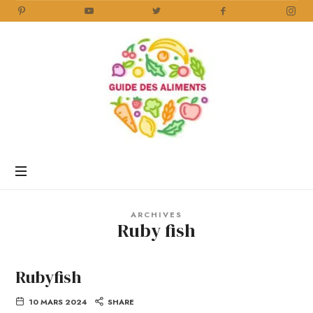
Guide
des
Aliments
Encyclopédie
des
aliments
/
ARCHIVES
www.guidedesaliments.com
Ruby fish
Rubyfish
10 MARS 2024
SHARE