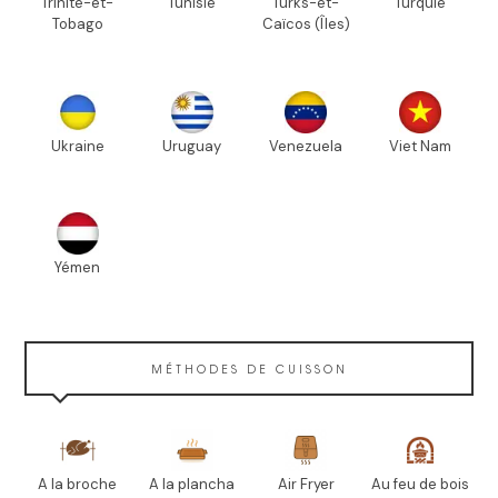
Trinité-et-
Tunisie
Turks-et-
Turquie
Tobago
Caïcos (Îles)
Ukraine
Uruguay
Venezuela
Viet Nam
Yémen
MÉTHODES DE CUISSON
A la broche
A la plancha
Air Fryer
Au feu de bois