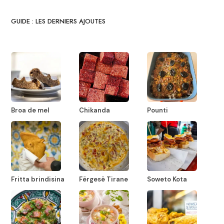
GUIDE : LES DERNIERS AJOUTES
Broa de mel
Chikanda
Pounti
Fritta brindisina
Fërgesë Tirane
Soweto Kota