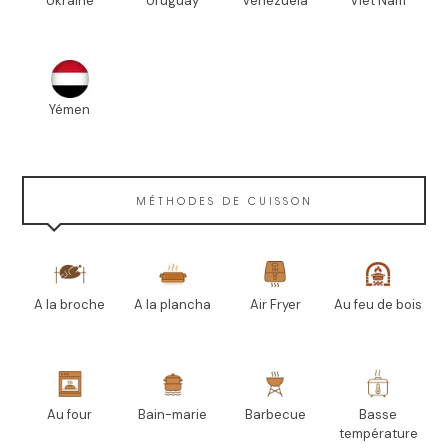
Ukraine
Uruguay
Venezuela
Viet Nam
Yémen
MÉTHODES DE CUISSON
A la broche
A la plancha
Air Fryer
Au feu de bois
Au four
Bain-marie
Barbecue
Basse
température