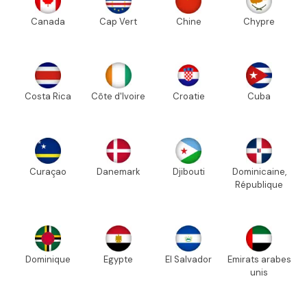
Canada
Cap Vert
Chine
Chypre
Costa Rica
Côte d'Ivoire
Croatie
Cuba
Curaçao
Danemark
Djibouti
Dominicaine,
République
Dominique
Egypte
El Salvador
Emirats arabes
unis