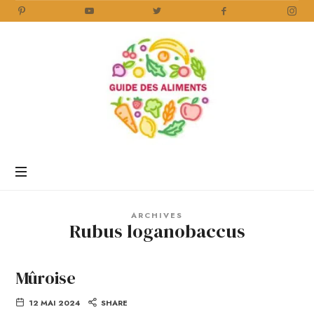
Guide
des
Aliments
Encyclopédie
des
aliments
/
ARCHIVES
www.guidedesaliments.com
Rubus loganobaccus
Mûroise
12 MAI 2024
SHARE