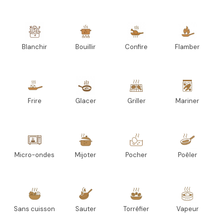
Blanchir
Bouillir
Confire
Flamber
Frire
Glacer
Griller
Mariner
Micro-ondes
Mijoter
Pocher
Poêler
Sans cuisson
Sauter
Torréfier
Vapeur