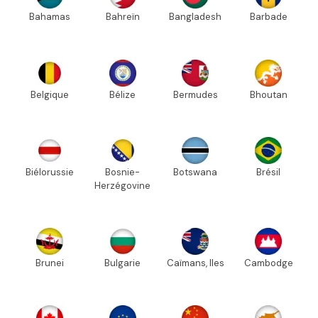
Bahamas
Bahreïn
Bangladesh
Barbade
Belgique
Bélize
Bermudes
Bhoutan
Biélorussie
Bosnie-
Botswana
Brésil
Herzégovine
Brunei
Bulgarie
Caïmans, Iles
Cambodge