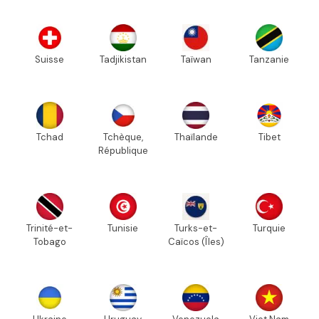
Suisse
Tadjikistan
Taïwan
Tanzanie
Tchad
Tchèque,
Thaïlande
Tibet
République
Trinité-et-
Tunisie
Turks-et-
Turquie
Tobago
Caïcos (Îles)