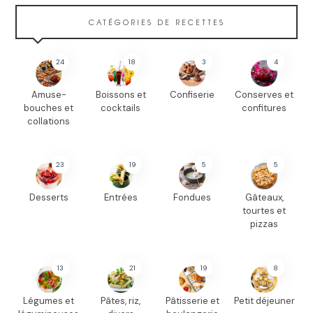
CATÉGORIES DE RECETTES
24
18
3
4
Amuse-
Boissons et
Confiserie
Conserves et
bouches et
cocktails
confitures
collations
23
19
5
5
Desserts
Entrées
Fondues
Gâteaux,
tourtes et
pizzas
13
21
19
8
Légumes et
Pâtes, riz,
Pâtisserie et
Petit déjeuner