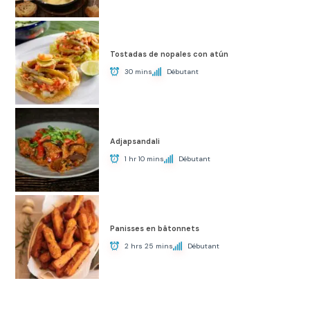
Tostadas de nopales con atún
30 mins
Débutant
Adjapsandali
1 hr 10 mins
Débutant
Panisses en bâtonnets
2 hrs 25 mins
Débutant