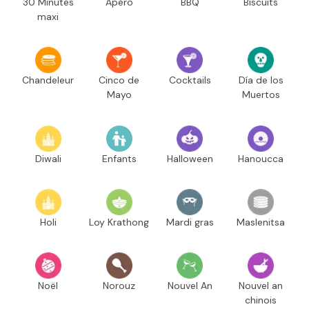
30 Minutes
Apéro
BBQ
Biscuits
maxi
Chandeleur
Cinco de
Cocktails
Día de los
Mayo
Muertos
Diwali
Enfants
Halloween
Hanoucca
Holi
Loy Krathong
Mardi gras
Maslenitsa
Noël
Norouz
Nouvel An
Nouvel an
chinois