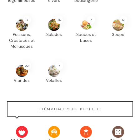
légumineuses
divers
boulangerie
17
14
7
12
Poissons,
Salades
Sauces et
Soupe
Crustacés et
bases
Mollusques
22
7
Viandes
Volailles
THÉMATIQUES DE RECETTES