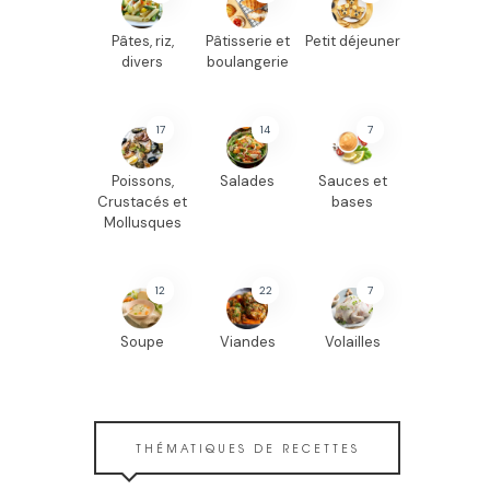
Pâtes, riz,
Pâtisserie et
Petit déjeuner
divers
boulangerie
17
14
7
Poissons,
Salades
Sauces et
Crustacés et
bases
Mollusques
12
22
7
Soupe
Viandes
Volailles
THÉMATIQUES DE RECETTES