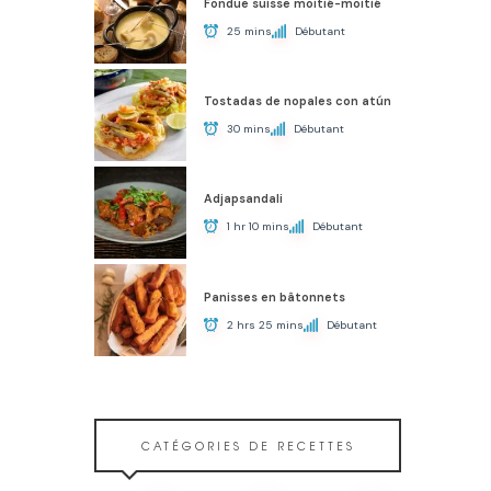
Fondue suisse moitié-moitié
25 mins
Débutant
Tostadas de nopales con atún
30 mins
Débutant
Adjapsandali
1 hr 10 mins
Débutant
Panisses en bâtonnets
2 hrs 25 mins
Débutant
CATÉGORIES DE RECETTES