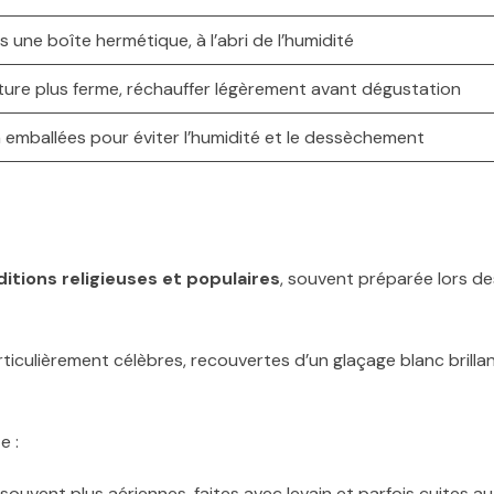
 une boîte hermétique, à l’abri de l’humidité
ture plus ferme, réchauffer légèrement avant dégustation
n emballées pour éviter l’humidité et le dessèchement
ditions religieuses et populaires
, souvent préparée lors de
ticulièrement célèbres, recouvertes d’un glaçage blanc brilla
e :
 souvent plus aériennes, faites avec levain et parfois cuites au