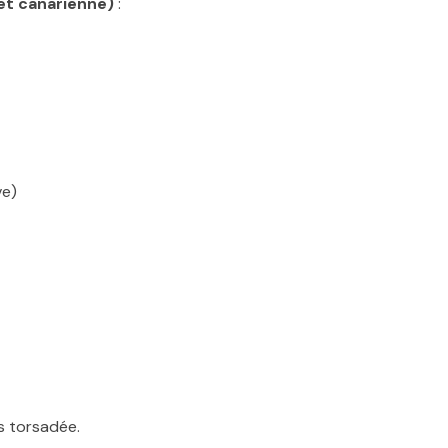
 et canarienne)
:
ve)
s torsadée.