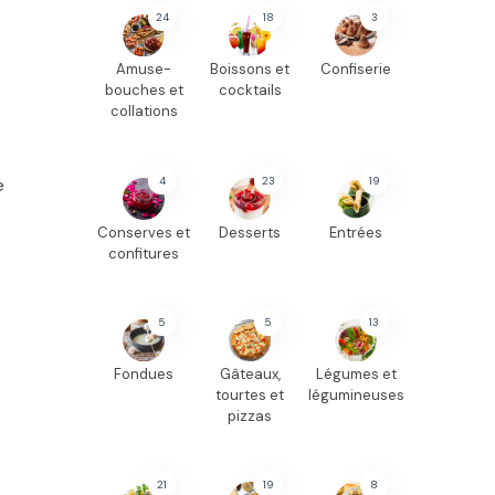
24
18
3
Amuse-
Boissons et
Confiserie
bouches et
cocktails
collations
4
23
19
e
Conserves et
Desserts
Entrées
confitures
5
5
13
Fondues
Gâteaux,
Légumes et
tourtes et
légumineuses
pizzas
21
19
8