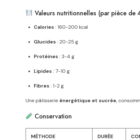
Valeurs nutritionnelles (par pièce de 
Calories
: 160-200 kcal
Glucides
: 20-25 g
Protéines
: 3-4 g
Lipides
: 7-10 g
Fibres
: 1-2 g
Une pâtisserie
énergétique et sucrée
, consomm
Conservation
MÉTHODE
DURÉE
CO