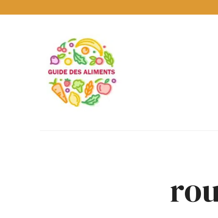
Guide
des
Aliments
Encyclopédie
des
aliments
/
www.guidedesaliments.com
rou