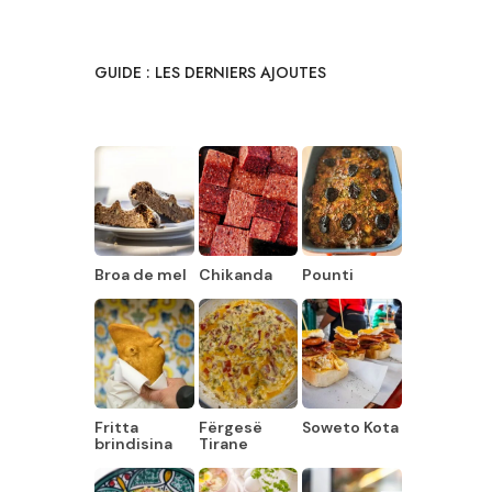
GUIDE : LES DERNIERS AJOUTES
Broa de mel
Chikanda
Pounti
Fritta
Fërgesë
Soweto Kota
brindisina
Tirane