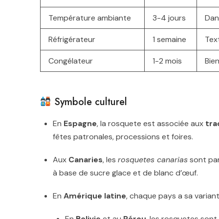
Température ambiante
3-4 jours
Dans
Réfrigérateur
1 semaine
Tex
Congélateur
1-2 mois
Bie
Symbole culturel
En
Espagne
, la rosquete est associée aux
tra
fêtes patronales, processions et foires.
Aux
Canaries
, les
rosquetes canarias
sont par
à base de sucre glace et de blanc d’œuf.
En
Amérique latine
, chaque pays a sa variant
En
Bolivie
et au
Pérou
, les rosquetes sont