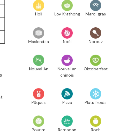
Holi
Loy Krathong
Mardi gras
Maslenitsa
Noël
Norouz
Nouvel An
Nouvel an
Oktoberfest
s
chinois
nt
Pâques
Pizza
Plats froids
Pourim
Ramadan
Roch