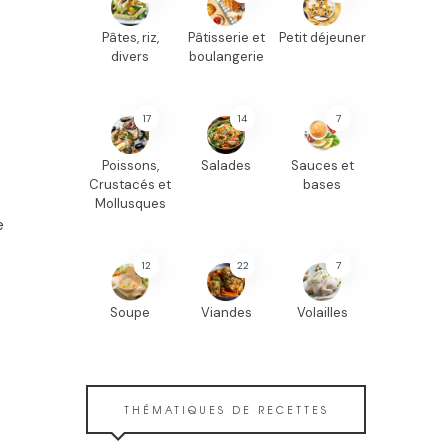
Pâtes, riz,
Pâtisserie et
Petit déjeuner
divers
boulangerie
17
14
7
Poissons,
Salades
Sauces et
Crustacés et
bases
Mollusques
e
12
22
7
Soupe
Viandes
Volailles
THÉMATIQUES DE RECETTES