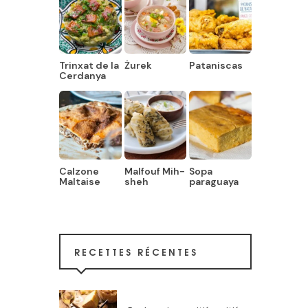
Trinxat de la
Żurek
Pataniscas
Cerdanya
Calzone
Malfouf Mih-
Sopa
Maltaise
sheh
paraguaya
RECETTES RÉCENTES