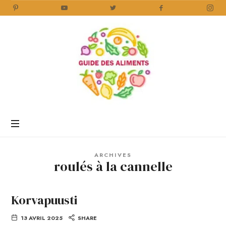
Guide
des
Aliments
Encyclopédie
des
aliments
/
ARCHIVES
www.guidedesaliments.com
roulés à la cannelle
Korvapuusti
13 AVRIL 2025
SHARE