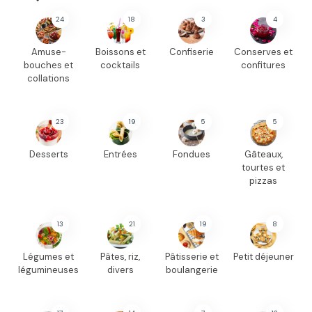
24
18
3
4
Amuse-
Boissons et
Confiserie
Conserves et
bouches et
cocktails
confitures
collations
23
19
5
5
Desserts
Entrées
Fondues
Gâteaux,
tourtes et
pizzas
13
21
19
8
Légumes et
Pâtes, riz,
Pâtisserie et
Petit déjeuner
légumineuses
divers
boulangerie