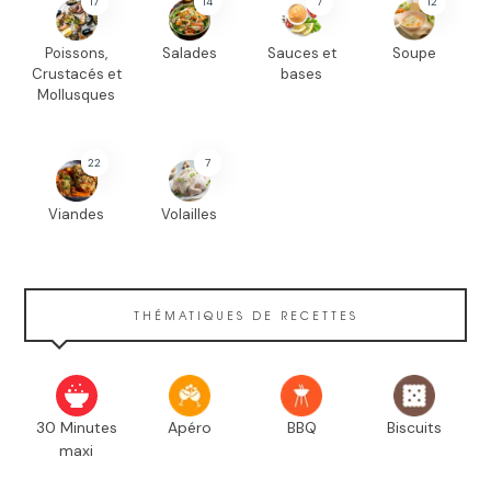
17
14
7
12
Poissons,
Salades
Sauces et
Soupe
Crustacés et
bases
Mollusques
22
7
Viandes
Volailles
THÉMATIQUES DE RECETTES
30 Minutes
Apéro
BBQ
Biscuits
maxi