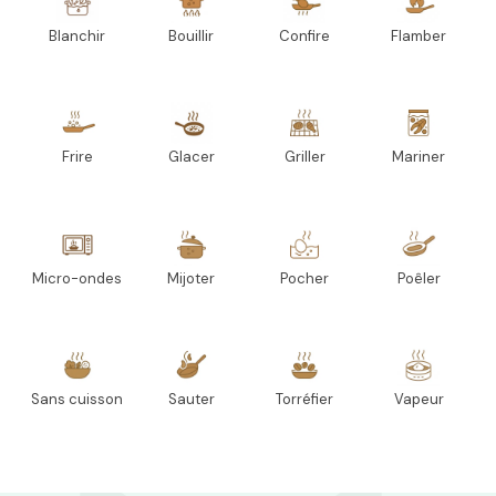
Blanchir
Bouillir
Confire
Flamber
Frire
Glacer
Griller
Mariner
Micro-ondes
Mijoter
Pocher
Poêler
Sans cuisson
Sauter
Torréfier
Vapeur