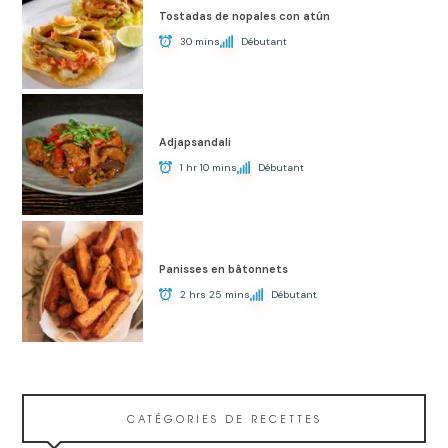
Tostadas de nopales con atún
30 mins
Débutant
Adjapsandali
1 hr 10 mins
Débutant
Panisses en bâtonnets
2 hrs 25 mins
Débutant
CATÉGORIES DE RECETTES