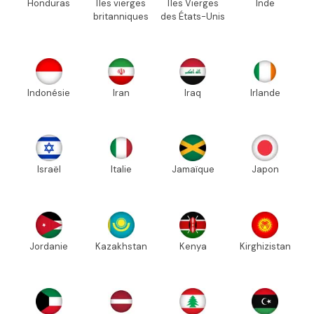
Honduras
Îles vierges
Îles Vierges
Inde
britanniques
des États-Unis
Indonésie
Iran
Iraq
Irlande
Israël
Italie
Jamaïque
Japon
Jordanie
Kazakhstan
Kenya
Kirghizistan