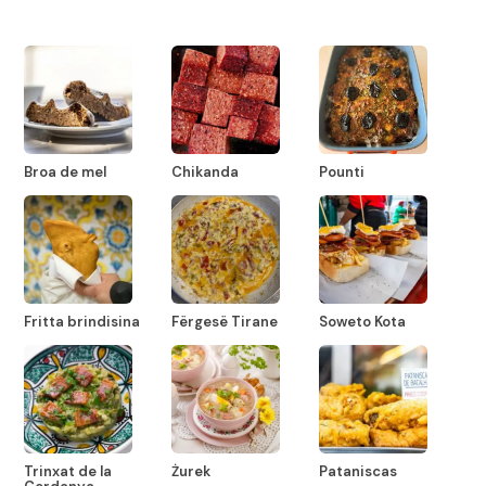
Broa de mel
Chikanda
Pounti
Fritta brindisina
Fërgesë Tirane
Soweto Kota
Trinxat de la
Żurek
Pataniscas