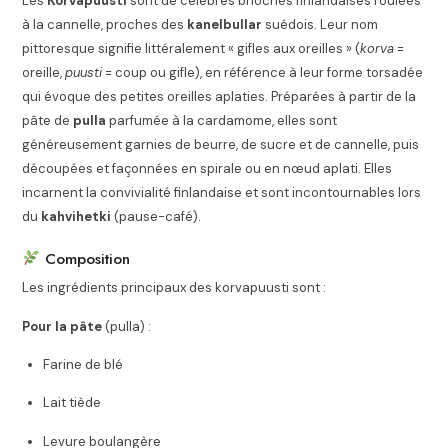
Les
Korvapuusti
sont de célèbres brioches finlandaises roulées
à la cannelle, proches des
kanelbullar
suédois. Leur nom
pittoresque signifie littéralement « gifles aux oreilles » (
korva
=
oreille,
puusti
= coup ou gifle), en référence à leur forme torsadée
qui évoque des petites oreilles aplaties. Préparées à partir de la
pâte de
pulla
parfumée à la cardamome, elles sont
généreusement garnies de beurre, de sucre et de cannelle, puis
découpées et façonnées en spirale ou en nœud aplati. Elles
incarnent la convivialité finlandaise et sont incontournables lors
du
kahvihetki
(pause-café).
Composition
Les ingrédients principaux des korvapuusti sont :
Pour la pâte
(pulla) :
Farine de blé
Lait tiède
Levure boulangère