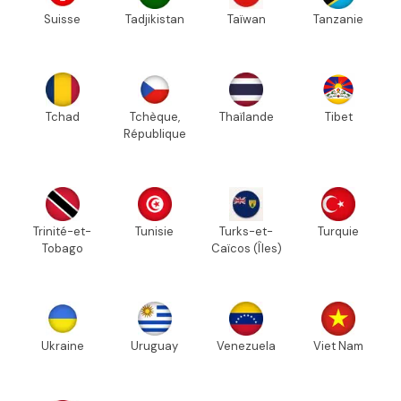
Suisse
Tadjikistan
Taïwan
Tanzanie
Tchad
Tchèque,
Thaïlande
Tibet
République
Trinité-et-
Tunisie
Turks-et-
Turquie
Tobago
Caïcos (Îles)
Ukraine
Uruguay
Venezuela
Viet Nam