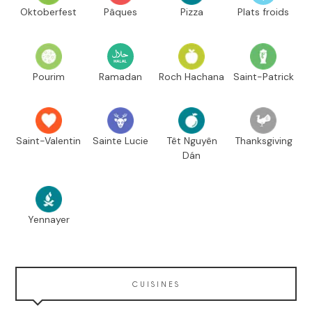
Oktoberfest
Pâques
Pizza
Plats froids
Pourim
Ramadan
Roch Hachana
Saint-Patrick
Saint-Valentin
Sainte Lucie
Têt Nguyên
Thanksgiving
Dán
Yennayer
CUISINES