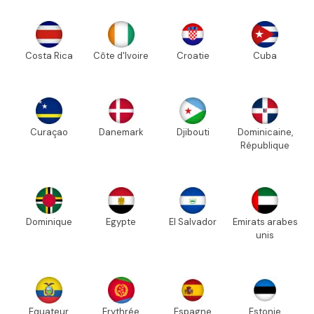
Costa Rica
Côte d'Ivoire
Croatie
Cuba
Curaçao
Danemark
Djibouti
Dominicaine,
République
Dominique
Egypte
El Salvador
Emirats arabes
unis
Equateur
Erythrée
Espagne
Estonie