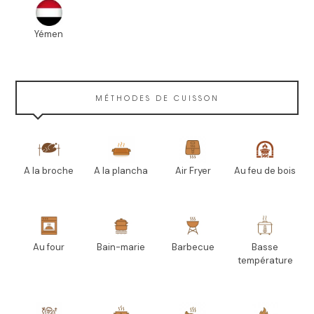
Yémen
MÉTHODES DE CUISSON
A la broche
A la plancha
Air Fryer
Au feu de bois
Au four
Bain-marie
Barbecue
Basse
température