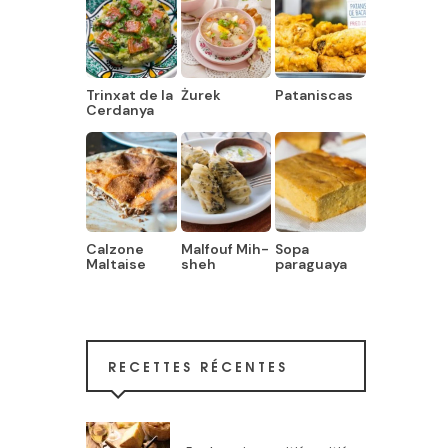
Trinxat de la
Żurek
Pataniscas
Cerdanya
Calzone
Malfouf Mih-
Sopa
Maltaise
sheh
paraguaya
RECETTES RÉCENTES