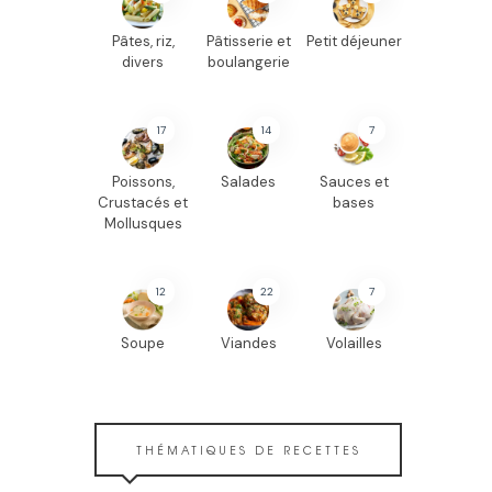
Pâtes, riz,
Pâtisserie et
Petit déjeuner
divers
boulangerie
17
14
7
Poissons,
Salades
Sauces et
Crustacés et
bases
Mollusques
12
22
7
Soupe
Viandes
Volailles
THÉMATIQUES DE RECETTES