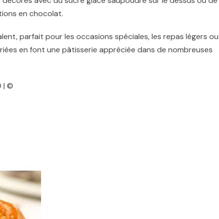
 décorés avec du sucre glace saupoudré sur le dessus ou de 
tions en chocolat.
lent, parfait pour les occasions spéciales, les repas légers ou
 variées en font une pâtisserie appréciée dans de nombreuses
 | ©