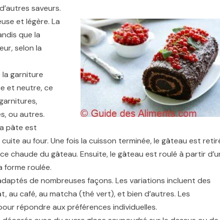
 d’autres saveurs.
use et légère. La
ndis que la
ur, selon la
la garniture
e et neutre, ce
garnitures,
s, ou autres.
la pâte est
uite au four. Une fois la cuisson terminée, le gâteau est retir
ace chaude du gâteau. Ensuite, le gâteau est roulé à partir d’u
sa forme roulée.
adaptés de nombreuses façons. Les variations incluent des
at, au café, au matcha (thé vert), et bien d’autres. Les
our répondre aux préférences individuelles.