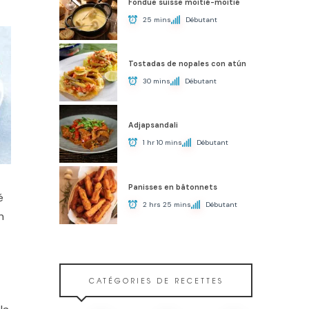
Fondue suisse moitié-moitié
25 mins
Débutant
Tostadas de nopales con atún
30 mins
Débutant
Adjapsandali
1 hr 10 mins
Débutant
Panisses en bâtonnets
é
2 hrs 25 mins
Débutant
n
CATÉGORIES DE RECETTES