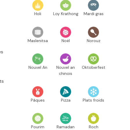
Holi
Loy Krathong
Mardi gras
s
Maslenitsa
Noël
Norouz
és
.
Nouvel An
Nouvel an
Oktoberfest
chinois
ts
Pâques
Pizza
Plats froids
Pourim
Ramadan
Roch