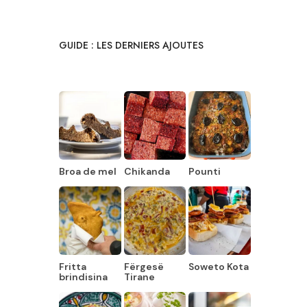
GUIDE : LES DERNIERS AJOUTES
Broa de mel
Chikanda
Pounti
Fritta
Fërgesë
Soweto Kota
brindisina
Tirane