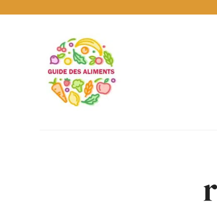
Guide
des
Aliments
Encyclopédie
des
aliments
/
www.guidedesaliments.com