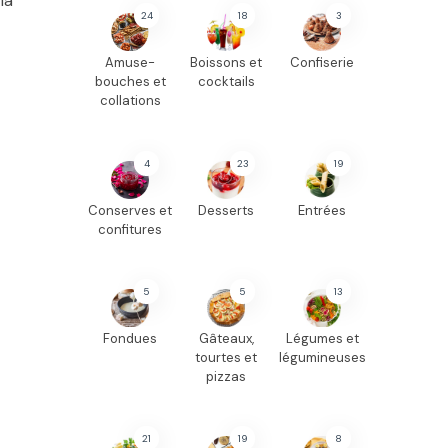
la
24
18
3
Amuse-
Boissons et
Confiserie
bouches et
cocktails
collations
4
23
19
Conserves et
Desserts
Entrées
confitures
5
5
13
Fondues
Gâteaux,
Légumes et
tourtes et
légumineuses
pizzas
21
19
8