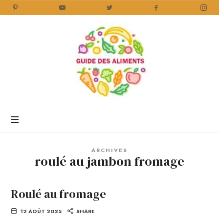
Guide
des
Aliments
Encyclopédie
des
aliments
/
ARCHIVES
www.guidedesaliments.com
roulé au jambon fromage
Roulé au fromage
12 AOÛT 2025
SHARE