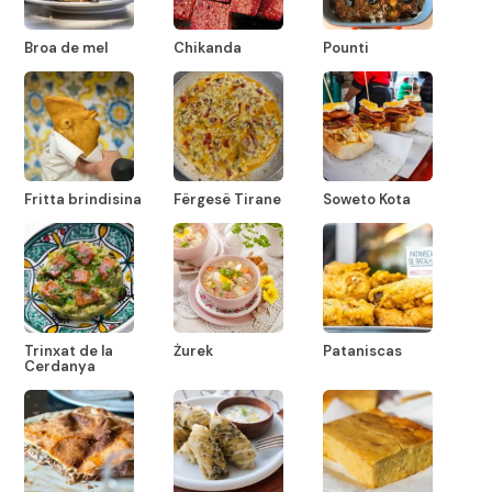
Broa de mel
Chikanda
Pounti
Fritta brindisina
Fërgesë Tirane
Soweto Kota
Trinxat de la
Żurek
Pataniscas
Cerdanya