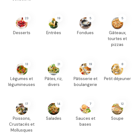
23
19
5
5
Desserts
Entrées
Fondues
Gâteaux,
tourtes et
pizzas
13
21
19
8
Légumes et
Pâtes, riz,
Pâtisserie et
Petit déjeuner
légumineuses
divers
boulangerie
17
14
7
12
Poissons,
Salades
Sauces et
Soupe
Crustacés et
bases
Mollusques