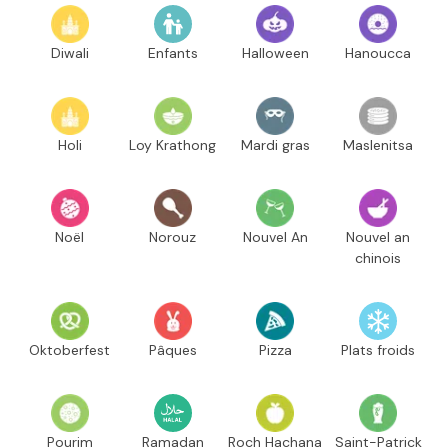
Diwali
Enfants
Halloween
Hanoucca
Holi
Loy Krathong
Mardi gras
Maslenitsa
Noël
Norouz
Nouvel An
Nouvel an
chinois
Oktoberfest
Pâques
Pizza
Plats froids
Pourim
Ramadan
Roch Hachana
Saint-Patrick