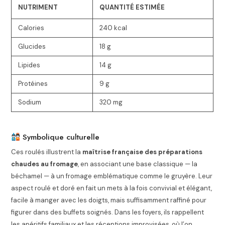
NUTRIMENT
QUANTITÉ ESTIMÉE
Calories
240 kcal
Glucides
18 g
Lipides
14 g
Protéines
9 g
Sodium
320 mg
Symbolique culturelle
Ces roulés illustrent la
maîtrise française des préparations
chaudes au fromage
, en associant une base classique — la
béchamel — à un fromage emblématique comme le gruyère. Leur
aspect roulé et doré en fait un mets à la fois convivial et élégant,
facile à manger avec les doigts, mais suffisamment raffiné pour
figurer dans des buffets soignés. Dans les foyers, ils rappellent
les apéritifs familiaux et les réceptions improvisées, où l’on