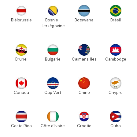
Biélorussie
Bosnie-
Botswana
Brésil
Herzégovine
Brunei
Bulgarie
Caïmans, Iles
Cambodge
Canada
Cap Vert
Chine
Chypre
Costa Rica
Côte d'Ivoire
Croatie
Cuba