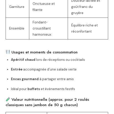
Douceur lactée et
Onctueuse et
Garniture
goût franc du
filante
gruyère
Fondant-
Équilibre riche et
Ensemble
croustillant
réconfortant
harmonieux
Usages et moments de consommation
Apéritif chaud
lors de réceptions ou cocktails
Entrée
accompagnée d’une salade verte
Encas gourmand
à partager entre amis
Idéal pour
buffets
et événements festifs
Valeur nutritionnelle (approx. pour 2 roulés
classiques sans jambon de 50 g chacun)