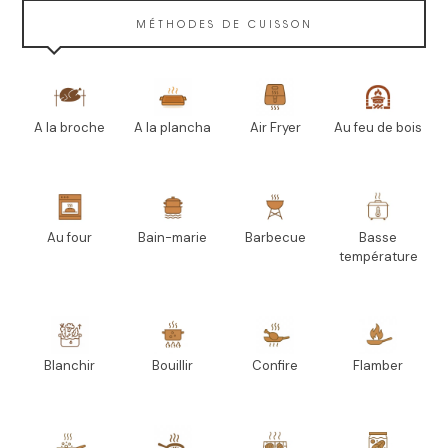
MÉTHODES DE CUISSON
A la broche
A la plancha
Air Fryer
Au feu de bois
Au four
Bain-marie
Barbecue
Basse
température
Blanchir
Bouillir
Confire
Flamber