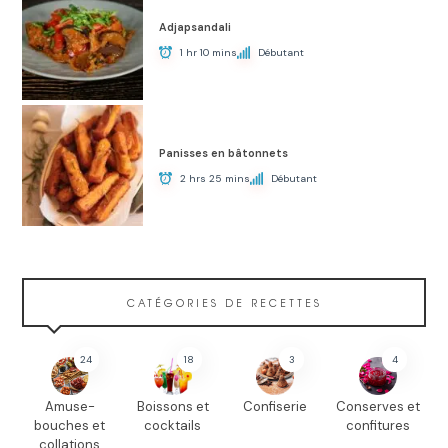
Adjapsandali
1 hr 10 mins
Débutant
Panisses en bâtonnets
2 hrs 25 mins
Débutant
CATÉGORIES DE RECETTES
24
18
3
4
Amuse-
Boissons et
Confiserie
Conserves et
bouches et
cocktails
confitures
collations