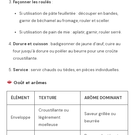
Façonner les roulés
:
Si utilisation de pâte feuilletée : découper en bandes,
garnir de béchamel au fromage, rouler et sceller.
Si utilisation de pain de mie : aplatir, garnir, rouler serré.
Dorure et cuisson
: badigeonner de jaune d’œuf, cuire au
four jusqu’à dorure ou poêler au beurre pour une croûte
croustillante.
Service
: servir chauds ou tièdes, en pièces individuelles.
Goût et arômes
ÉLÉMENT
TEXTURE
ARÔME DOMINANT
Croustillante ou
Saveur grillée ou
Enveloppe
légèrement
beurrée
moelleuse