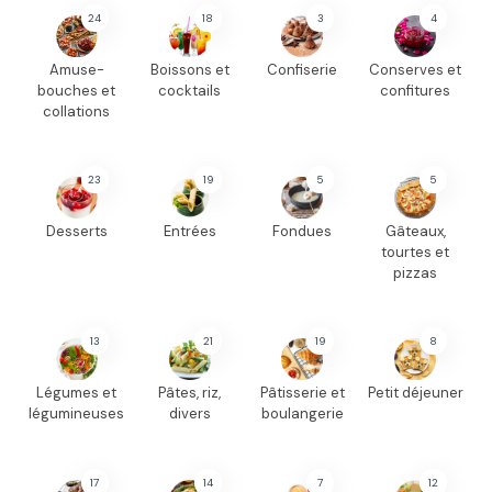
24
18
3
4
Amuse-
Boissons et
Confiserie
Conserves et
bouches et
cocktails
confitures
collations
23
19
5
5
Desserts
Entrées
Fondues
Gâteaux,
tourtes et
pizzas
13
21
19
8
Légumes et
Pâtes, riz,
Pâtisserie et
Petit déjeuner
légumineuses
divers
boulangerie
17
14
7
12