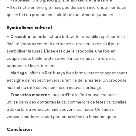
–
Protéines
: 6 à 8 g/100 g grâce aux œufs et à la farine
– Il est riche en énergie, mais peu dense en micronutriments, ce
qui en fait un produit festif plutôt qu’un aliment quotidien.
Symbolisme culturel
–
Crocodile
: dans la culture betawi, le crocodile représente la
fidélité (contrairement à certaines autres cultures où il peut
symboliser la ruse). L’idée est que le crocodile, une fois en
couple, reste fidèle toute sa vie. Il incarne aussi la force, la
patience, et la protection.
–
Mariage
: offrir un Roti buaya bien formé, intact et appétissant
est signe de respect envers la famille de la mariée. Un crocodile
mal fait ou raté est vu comme un mauvais présage.
–
Transition moderne
: aujourd’hui, le Roti buaya est aussi
utilisé dans des contextes laïcs, comme lors de fêtes culturelles
à Jakarta, ou vendu comme souvenir culinaire. Certaines
versions modernes sont personnalisées ou humoristiques.
Conclusion