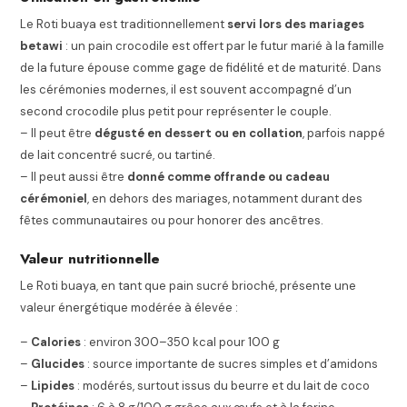
Le Roti buaya est traditionnellement
servi lors des mariages
betawi
: un pain crocodile est offert par le futur marié à la famille
de la future épouse comme gage de fidélité et de maturité. Dans
les cérémonies modernes, il est souvent accompagné d’un
second crocodile plus petit pour représenter le couple.
– Il peut être
dégusté en dessert ou en collation
, parfois nappé
de lait concentré sucré, ou tartiné.
– Il peut aussi être
donné comme offrande ou cadeau
cérémoniel
, en dehors des mariages, notamment durant des
fêtes communautaires ou pour honorer des ancêtres.
Valeur nutritionnelle
Le Roti buaya, en tant que pain sucré brioché, présente une
valeur énergétique modérée à élevée :
–
Calories
: environ 300–350 kcal pour 100 g
–
Glucides
: source importante de sucres simples et d’amidons
–
Lipides
: modérés, surtout issus du beurre et du lait de coco