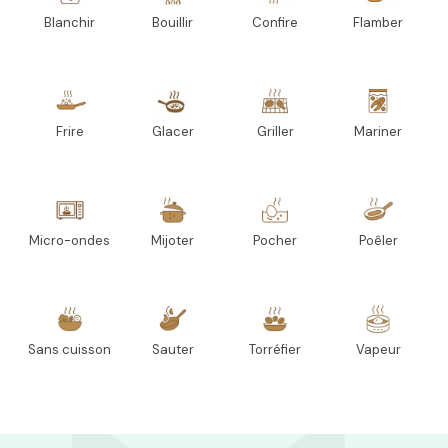
Blanchir
Bouillir
Confire
Flamber
Frire
Glacer
Griller
Mariner
Micro-ondes
Mijoter
Pocher
Poêler
Sans cuisson
Sauter
Torréfier
Vapeur