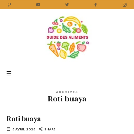
Guide
des
Aliments
Encyclopédie
des
aliments
/
ARCHIVES
www.guidedesaliments.com
Roti buaya
Roti buaya
5 AVRIL 2025
SHARE