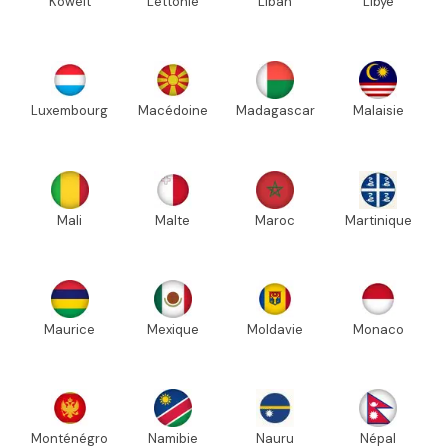
Koweït
Lettonie
Liban
Libye
Luxembourg
Macédoine
Madagascar
Malaisie
Mali
Malte
Maroc
Martinique
Maurice
Mexique
Moldavie
Monaco
Monténégro
Namibie
Nauru
Népal