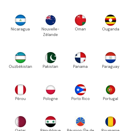
Nicaragua
Nouvelle-
Oman
Ouganda
Zélande
Ouzbékistan
Pakistan
Panama
Paraguay
Pérou
Pologne
Porto Rico
Portugal
Qatar
République
Réunion (Île de
Roumanie