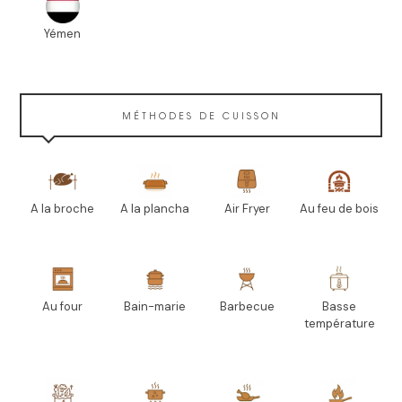
Yémen
MÉTHODES DE CUISSON
A la broche
A la plancha
Air Fryer
Au feu de bois
Au four
Bain-marie
Barbecue
Basse
température