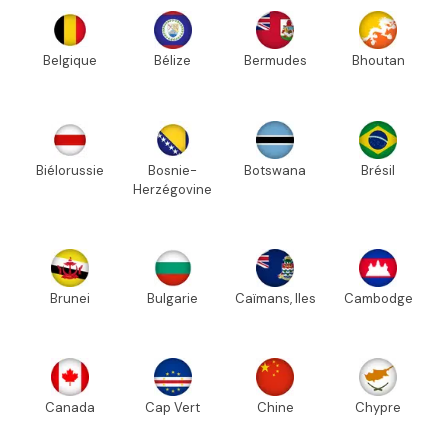
Belgique
Bélize
Bermudes
Bhoutan
Biélorussie
Bosnie-
Botswana
Brésil
Herzégovine
Brunei
Bulgarie
Caïmans, Iles
Cambodge
Canada
Cap Vert
Chine
Chypre