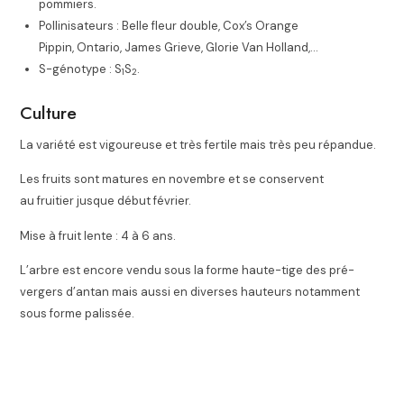
pommiers.
Pollinisateurs : Belle fleur double, Cox’s Orange
Pippin, Ontario, James Grieve, Glorie Van Holland,…
S-génotype : S
S
.
1
2
Culture
La variété est vigoureuse et très fertile mais très peu répandue.
Les fruits sont matures en novembre et se conservent
au fruitier jusque début février.
Mise à fruit lente :
4 à 6 ans
.
L’arbre est encore vendu sous la forme haute-tige des pré-
vergers d’antan mais aussi en diverses hauteurs notamment
sous forme palissée.