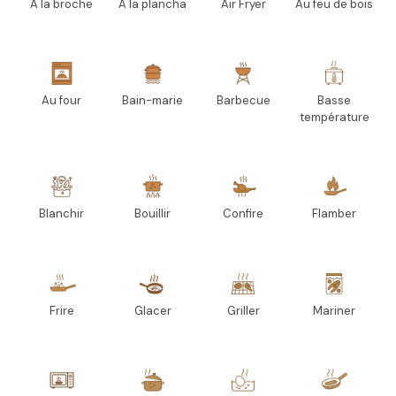
A la broche
A la plancha
Air Fryer
Au feu de bois
Au four
Bain-marie
Barbecue
Basse
température
Blanchir
Bouillir
Confire
Flamber
Frire
Glacer
Griller
Mariner