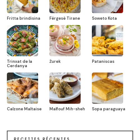
Fritta brindisina
Fërgesë Tirane
Soweto Kota
Trinxat de la
Żurek
Pataniscas
Cerdanya
Calzone Maltaise
Malfouf Mih-sheh
Sopa paraguaya
RECETTES RÉCENTES