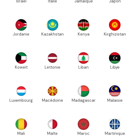
Israël
Italie
Jamaïque
Japon
Jordanie
Kazakhstan
Kenya
Kirghizistan
Koweït
Lettonie
Liban
Libye
Luxembourg
Macédoine
Madagascar
Malaisie
Mali
Malte
Maroc
Martinique