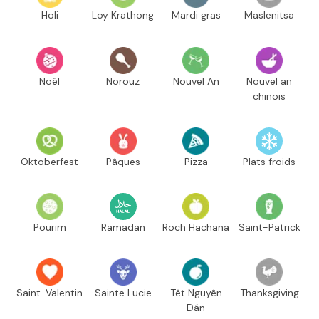
Holi
Loy Krathong
Mardi gras
Maslenitsa
Noël
Norouz
Nouvel An
Nouvel an
chinois
Oktoberfest
Pâques
Pizza
Plats froids
Pourim
Ramadan
Roch Hachana
Saint-Patrick
Saint-Valentin
Sainte Lucie
Têt Nguyên
Thanksgiving
Dán