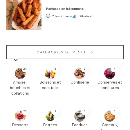
Panisses en bâtonnets
2 hrs 25 mins
Débutant
CATÉGORIES DE RECETTES
24
18
3
4
Amuse-
Boissons et
Confiserie
Conserves et
bouches et
cocktails
confitures
collations
23
19
5
5
Desserts
Entrées
Fondues
Gâteaux,