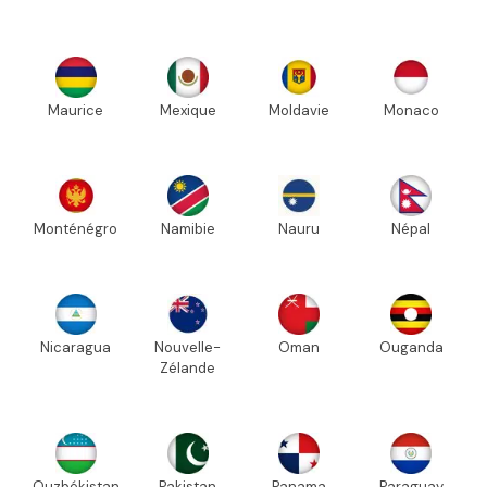
Maurice
Mexique
Moldavie
Monaco
Monténégro
Namibie
Nauru
Népal
Nicaragua
Nouvelle-
Oman
Ouganda
Zélande
Ouzbékistan
Pakistan
Panama
Paraguay