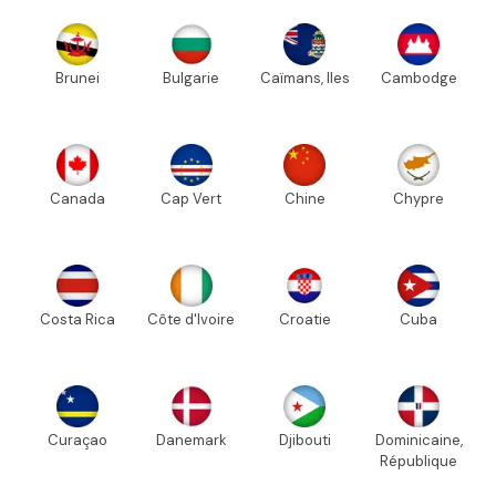
Brunei
Bulgarie
Caïmans, Iles
Cambodge
Canada
Cap Vert
Chine
Chypre
Costa Rica
Côte d'Ivoire
Croatie
Cuba
Curaçao
Danemark
Djibouti
Dominicaine,
République