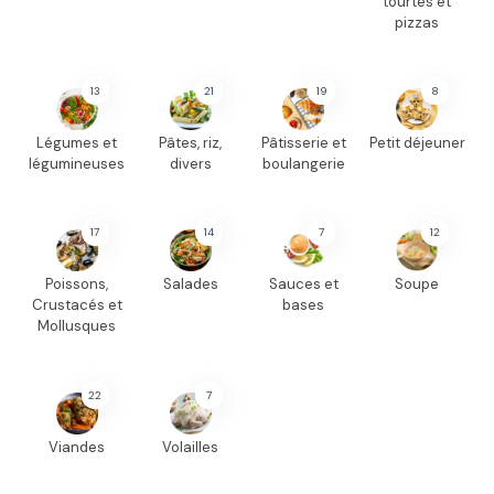
tourtes et
pizzas
13
21
19
8
Légumes et
Pâtes, riz,
Pâtisserie et
Petit déjeuner
légumineuses
divers
boulangerie
17
14
7
12
Poissons,
Salades
Sauces et
Soupe
Crustacés et
bases
Mollusques
22
7
Viandes
Volailles