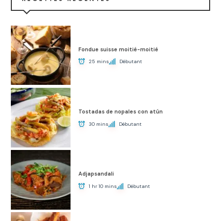
Fondue suisse moitié-moitié
25 mins
Débutant
Tostadas de nopales con atún
30 mins
Débutant
Adjapsandali
1 hr 10 mins
Débutant