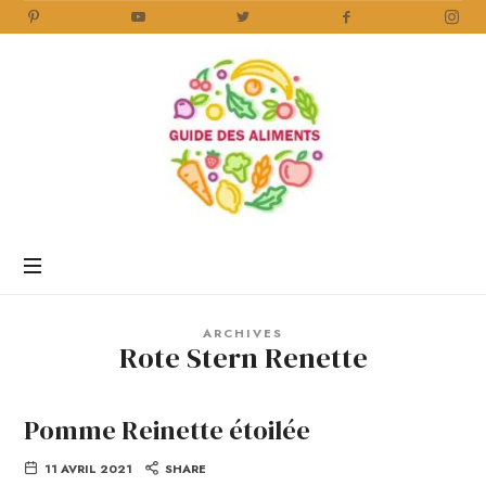
Guide
des
Aliments
Encyclopédie
des
aliments
/
ARCHIVES
www.guidedesaliments.com
Rote Stern Renette
Pomme Reinette étoilée
11 AVRIL 2021
SHARE