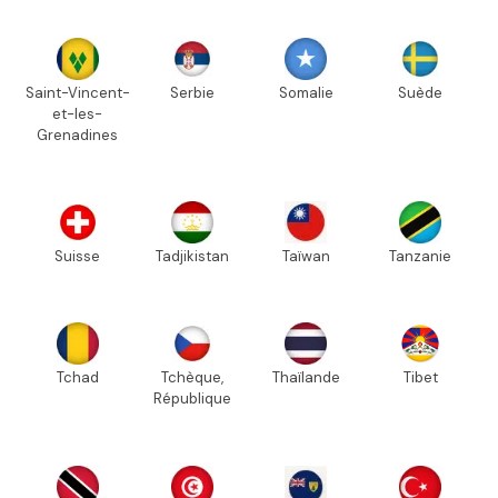
Saint-Vincent-
Serbie
Somalie
Suède
et-les-
Grenadines
Suisse
Tadjikistan
Taïwan
Tanzanie
Tchad
Tchèque,
Thaïlande
Tibet
République