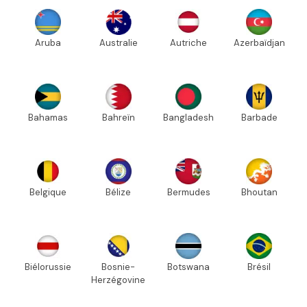
Aruba
Australie
Autriche
Azerbaïdjan
Bahamas
Bahreïn
Bangladesh
Barbade
Belgique
Bélize
Bermudes
Bhoutan
Biélorussie
Bosnie-
Botswana
Brésil
Herzégovine