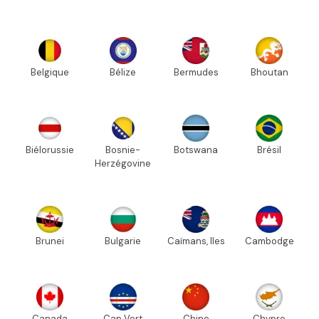
Belgique
Bélize
Bermudes
Bhoutan
Biélorussie
Bosnie-
Botswana
Brésil
Herzégovine
Brunei
Bulgarie
Caïmans, Iles
Cambodge
Canada
Cap Vert
Chine
Chypre