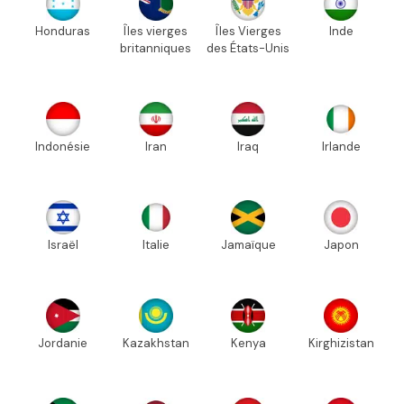
Honduras
Îles vierges
Îles Vierges
Inde
britanniques
des États-Unis
Indonésie
Iran
Iraq
Irlande
Israël
Italie
Jamaïque
Japon
Jordanie
Kazakhstan
Kenya
Kirghizistan