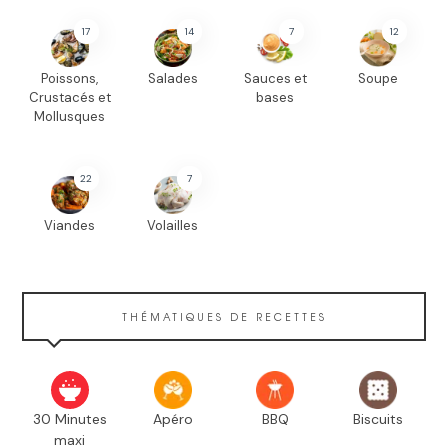
17
14
7
12
Poissons,
Salades
Sauces et
Soupe
Crustacés et
bases
Mollusques
22
7
Viandes
Volailles
THÉMATIQUES DE RECETTES
30 Minutes
Apéro
BBQ
Biscuits
maxi