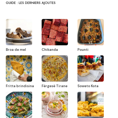
GUIDE : LES DERNIERS AJOUTES
Broa de mel
Chikanda
Pounti
Fritta brindisina
Fërgesë Tirane
Soweto Kota