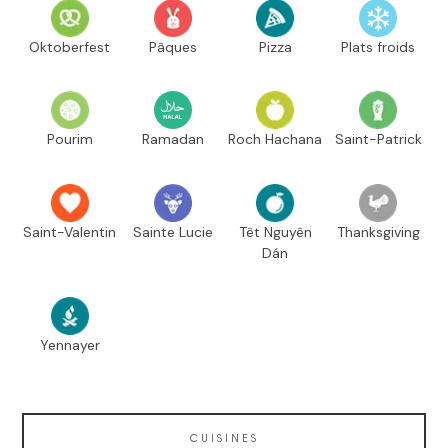
Oktoberfest
Pâques
Pizza
Plats froids
Pourim
Ramadan
Roch Hachana
Saint-Patrick
Saint-Valentin
Sainte Lucie
Têt Nguyên
Thanksgiving
Dán
Yennayer
CUISINES