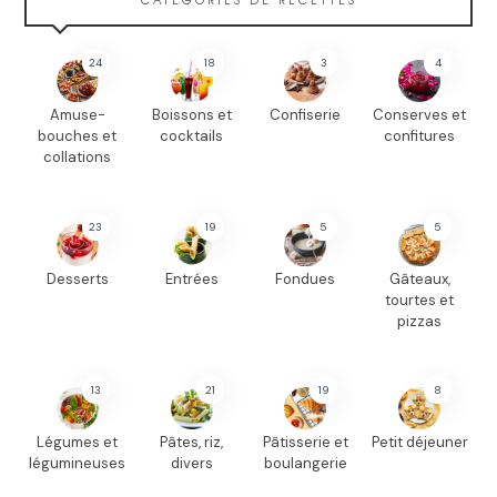
24
18
3
4
Amuse-
Boissons et
Confiserie
Conserves et
bouches et
cocktails
confitures
collations
23
19
5
5
Desserts
Entrées
Fondues
Gâteaux,
tourtes et
pizzas
13
21
19
8
Légumes et
Pâtes, riz,
Pâtisserie et
Petit déjeuner
légumineuses
divers
boulangerie