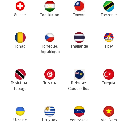
Suisse
Tadjikistan
Taïwan
Tanzanie
Tchad
Tchèque,
Thaïlande
Tibet
République
Trinité-et-
Tunisie
Turks-et-
Turquie
Tobago
Caïcos (Îles)
Ukraine
Uruguay
Venezuela
Viet Nam