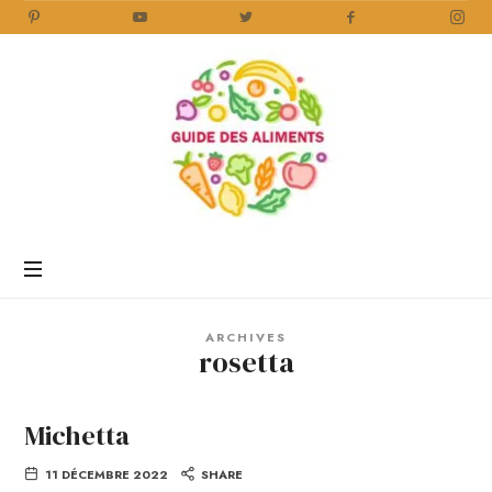
Guide
des
Aliments
Encyclopédie
des
aliments
/
ARCHIVES
www.guidedesaliments.com
rosetta
Michetta
11 DÉCEMBRE 2022
SHARE