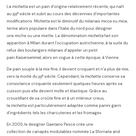
La
michetta
est un pain d’origine relativement récente
, qui naît
e
au
xix
siècle et subit au cours des décennies d’importantes
modifications.
Michetta
est le diminutif du milanais
micca
ou
mica
,
terme alors populaire dans l’Italie du nord pour désigner
une miche
ou une miette
. La dénomination
michetta
fait son
apparition à Milan durant l’occupation autrichienne, à la suite du
refus des boulangers milanais d’appeler un petit
pain
Kaisersemmel
, alors en vogue à cette époque, à Vienne.
De pain souple à la mie fine, il devient croquant et n’a plus de mie,
e
vers la
moitié
du
xx
siècle
. Cependant, la
michetta
conserve sa
consistance croquante seulement quelques heures après sa
cuisson puis elle devient molle et élastique. Grâce au
croustillant de sa croûte fine et à un intérieur creux,
la
michetta
est particulièrement adaptée comme panini garni
d’ingrédients tels les charcuteries et les fromages.
En 2005, le designer Gaetano Pesce crée une
collection
de canapés modulables nommée La Sfornata and