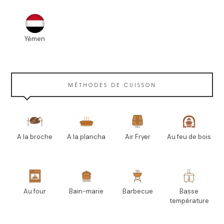
Yémen
MÉTHODES DE CUISSON
A la broche
A la plancha
Air Fryer
Au feu de bois
Au four
Bain-marie
Barbecue
Basse
température