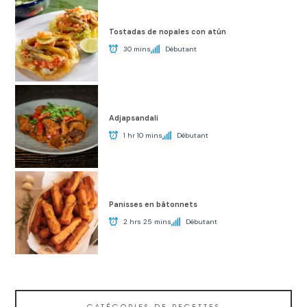
Tostadas de nopales con atún
30 mins
Débutant
Adjapsandali
1 hr 10 mins
Débutant
Panisses en bâtonnets
2 hrs 25 mins
Débutant
CATÉGORIES DE RECETTES