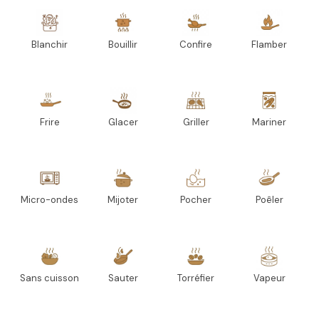
Blanchir
Bouillir
Confire
Flamber
Frire
Glacer
Griller
Mariner
Micro-ondes
Mijoter
Pocher
Poêler
Sans cuisson
Sauter
Torréfier
Vapeur