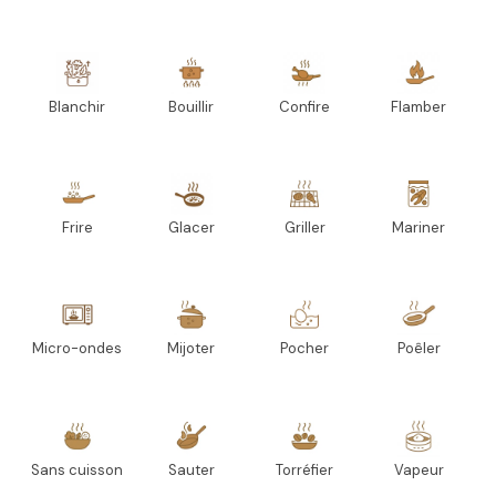
Blanchir
Bouillir
Confire
Flamber
Frire
Glacer
Griller
Mariner
Micro-ondes
Mijoter
Pocher
Poêler
Sans cuisson
Sauter
Torréfier
Vapeur