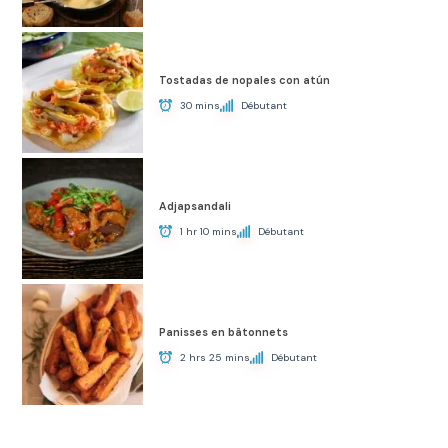
Tostadas de nopales con atún
30 mins
Débutant
Adjapsandali
1 hr 10 mins
Débutant
Panisses en bâtonnets
2 hrs 25 mins
Débutant