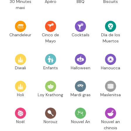
30 Minutes
Apéro
BBQ
Biscuits
maxi
Chandeleur
Cinco de
Cocktails
Día de los
Mayo
Muertos
Diwali
Enfants
Halloween
Hanoucca
Holi
Loy Krathong
Mardi gras
Maslenitsa
Noël
Norouz
Nouvel An
Nouvel an
chinois