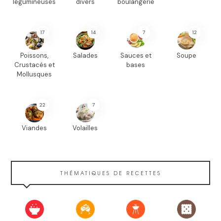
légumineuses
divers
boulangerie
17
14
7
12
Poissons,
Salades
Sauces et
Soupe
Crustacés et
bases
Mollusques
22
7
Viandes
Volailles
THÉMATIQUES DE RECETTES