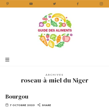
Guide
des
Aliments
Encyclopédie
des
aliments
/
ARCHIVES
www.guidedesaliments.com
roseau-à-miel du Niger
Bourgou
7 OCTOBRE 2023
SHARE