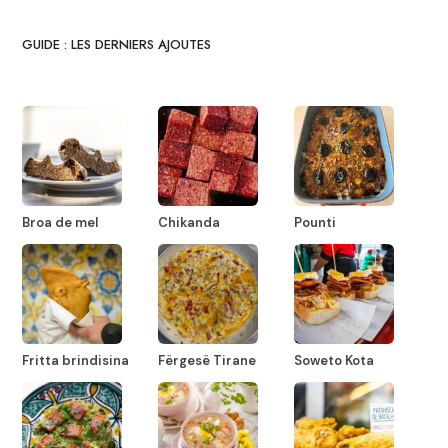
GUIDE : LES DERNIERS AJOUTES
Broa de mel
Chikanda
Pounti
Fritta brindisina
Fërgesë Tirane
Soweto Kota