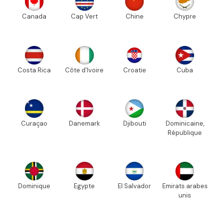
Canada
Cap Vert
Chine
Chypre
Costa Rica
Côte d'Ivoire
Croatie
Cuba
Curaçao
Danemark
Djibouti
Dominicaine,
République
Dominique
Egypte
El Salvador
Emirats arabes
unis