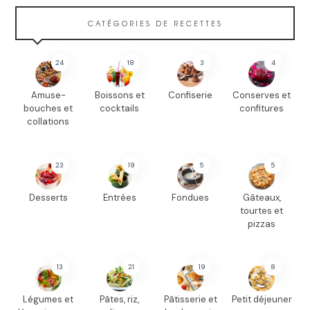
CATÉGORIES DE RECETTES
24
18
3
4
Amuse-
Boissons et
Confiserie
Conserves et
bouches et
cocktails
confitures
collations
23
19
5
5
Desserts
Entrées
Fondues
Gâteaux,
tourtes et
pizzas
13
21
19
8
Légumes et
Pâtes, riz,
Pâtisserie et
Petit déjeuner