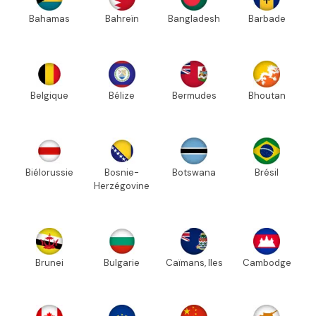
Bahamas
Bahreïn
Bangladesh
Barbade
Belgique
Bélize
Bermudes
Bhoutan
Biélorussie
Bosnie-
Botswana
Brésil
Herzégovine
Brunei
Bulgarie
Caïmans, Iles
Cambodge