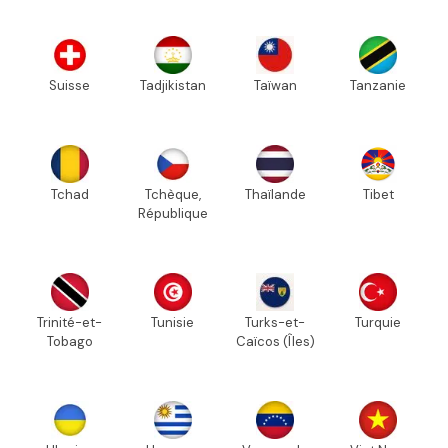
Suisse
Tadjikistan
Taïwan
Tanzanie
Tchad
Tchèque,
Thaïlande
Tibet
République
Trinité-et-
Tunisie
Turks-et-
Turquie
Tobago
Caïcos (Îles)