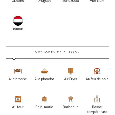
Ukraine
Uruguay
Venezuela
Viet Nam
Yémen
MÉTHODES DE CUISSON
A la broche
A la plancha
Air Fryer
Au feu de bois
Au four
Bain-marie
Barbecue
Basse
température