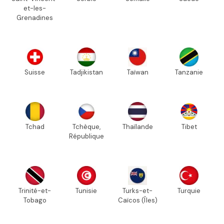
et-les-
Grenadines
Suisse
Tadjikistan
Taïwan
Tanzanie
Tchad
Tchèque,
Thaïlande
Tibet
République
Trinité-et-
Tunisie
Turks-et-
Turquie
Tobago
Caïcos (Îles)