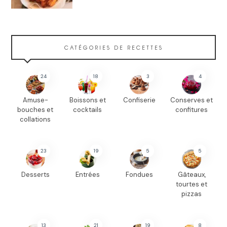
CATÉGORIES DE RECETTES
24
18
3
4
Amuse-
Boissons et
Confiserie
Conserves et
bouches et
cocktails
confitures
collations
23
19
5
5
Desserts
Entrées
Fondues
Gâteaux,
tourtes et
pizzas
13
21
19
8