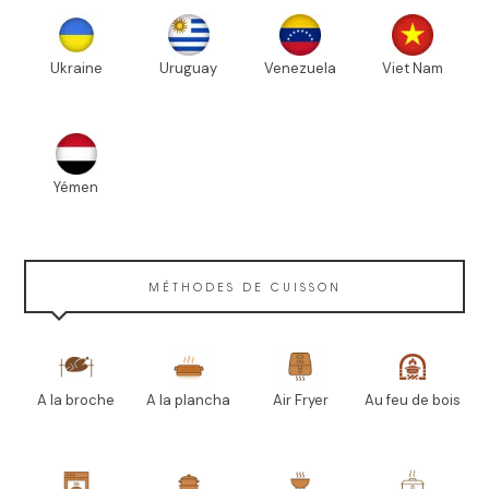
Ukraine
Uruguay
Venezuela
Viet Nam
Yémen
MÉTHODES DE CUISSON
A la broche
A la plancha
Air Fryer
Au feu de bois