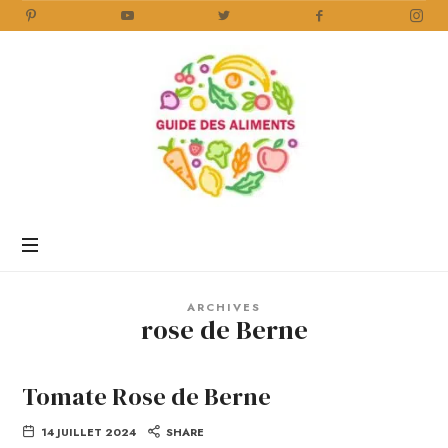
Guide
des
Aliments
Encyclopédie
des
aliments
/
ARCHIVES
www.guidedesaliments.com
rose de Berne
Tomate Rose de Berne
14 JUILLET 2024
SHARE