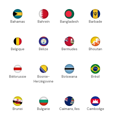
Bahamas
Bahreïn
Bangladesh
Barbade
Belgique
Bélize
Bermudes
Bhoutan
Biélorussie
Bosnie-
Botswana
Brésil
Herzégovine
Brunei
Bulgarie
Caïmans, Iles
Cambodge