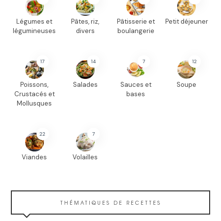
Légumes et
Pâtes, riz,
Pâtisserie et
Petit déjeuner
légumineuses
divers
boulangerie
17
14
7
12
Poissons,
Salades
Sauces et
Soupe
Crustacés et
bases
Mollusques
22
7
Viandes
Volailles
THÉMATIQUES DE RECETTES