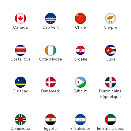
Canada
Cap Vert
Chine
Chypre
Costa Rica
Côte d'Ivoire
Croatie
Cuba
Curaçao
Danemark
Djibouti
Dominicaine,
République
Dominique
Egypte
El Salvador
Emirats arabes