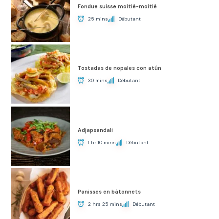
Fondue suisse moitié-moitié
25 mins
Débutant
Tostadas de nopales con atún
30 mins
Débutant
Adjapsandali
1 hr 10 mins
Débutant
Panisses en bâtonnets
2 hrs 25 mins
Débutant