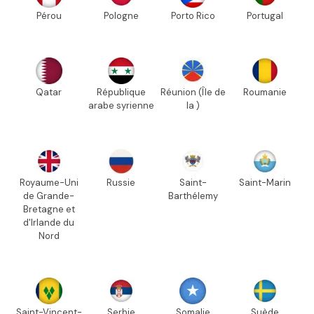
Pérou
Pologne
Porto Rico
Portugal
Qatar
République
Réunion (Île de
Roumanie
arabe syrienne
la )
Royaume-Uni
Russie
Saint-
Saint-Marin
de Grande-
Barthélemy
Bretagne et
d'Irlande du
Nord
Saint-Vincent-
Serbie
Somalie
Suède