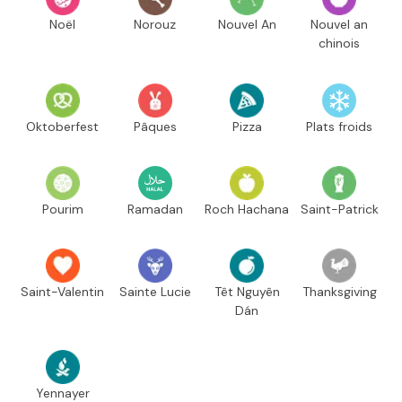
Noël
Norouz
Nouvel An
Nouvel an
chinois
Oktoberfest
Pâques
Pizza
Plats froids
Pourim
Ramadan
Roch Hachana
Saint-Patrick
Saint-Valentin
Sainte Lucie
Têt Nguyên
Thanksgiving
Dán
Yennayer