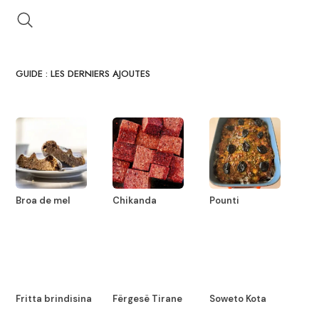
GUIDE : LES DERNIERS AJOUTES
Broa de mel
Chikanda
Pounti
Fritta brindisina
Fërgesë Tirane
Soweto Kota