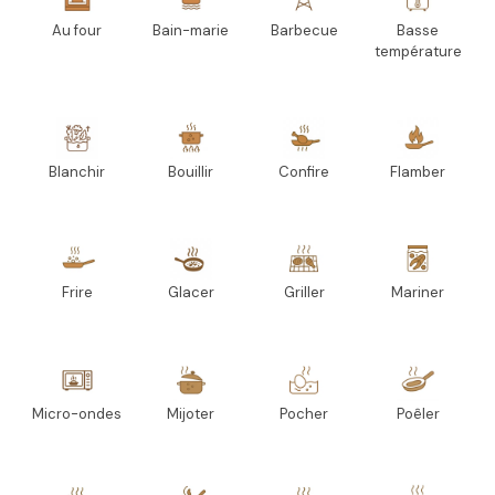
Au four
Bain-marie
Barbecue
Basse
température
Blanchir
Bouillir
Confire
Flamber
Frire
Glacer
Griller
Mariner
Micro-ondes
Mijoter
Pocher
Poêler