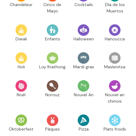
Chandeleur
Cinco de
Cocktails
Día de los
Mayo
Muertos
Diwali
Enfants
Halloween
Hanoucca
Holi
Loy Krathong
Mardi gras
Maslenitsa
Noël
Norouz
Nouvel An
Nouvel an
chinois
Oktoberfest
Pâques
Pizza
Plats froids