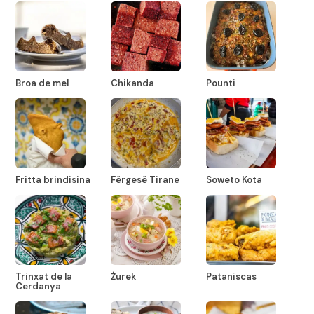
Broa de mel
Chikanda
Pounti
Fritta brindisina
Fërgesë Tirane
Soweto Kota
Trinxat de la
Żurek
Pataniscas
Cerdanya