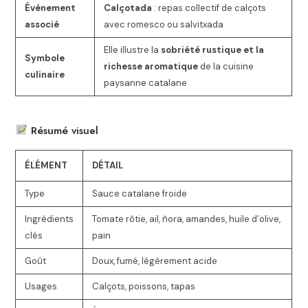
Événement
Calçotada
: repas collectif de calçots
associé
avec romesco ou salvitxada
Elle illustre la
sobriété rustique et la
Symbole
richesse aromatique
de la cuisine
culinaire
paysanne catalane
Résumé visuel
ÉLÉMENT
DÉTAIL
Type
Sauce catalane froide
Ingrédients
Tomate rôtie, ail, ñora, amandes, huile d’olive,
clés
pain
Goût
Doux, fumé, légèrement acide
Usages
Calçots, poissons, tapas