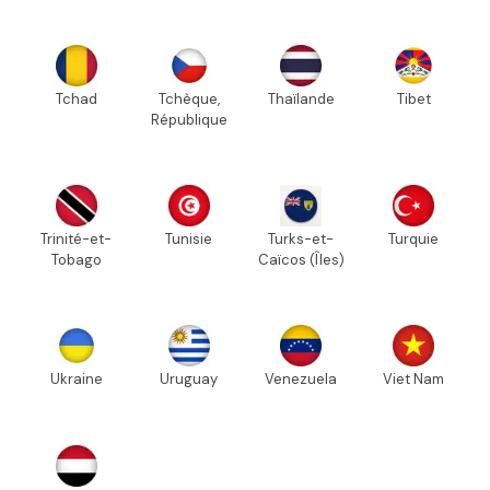
Tchad
Tchèque,
Thaïlande
Tibet
République
Trinité-et-
Tunisie
Turks-et-
Turquie
Tobago
Caïcos (Îles)
Ukraine
Uruguay
Venezuela
Viet Nam