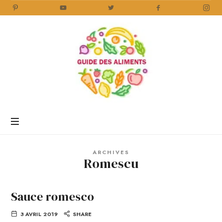
Guide
des
Aliments
Encyclopédie
des
aliments
/
ARCHIVES
www.guidedesaliments.com
Romescu
Sauce romesco
3 AVRIL 2019
SHARE