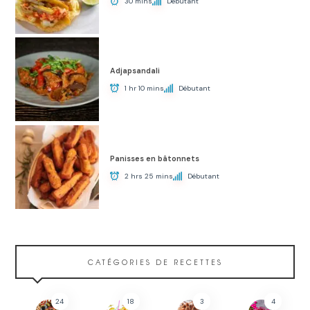
30 mins
Débutant
Adjapsandali
1 hr 10 mins
Débutant
Panisses en bâtonnets
2 hrs 25 mins
Débutant
CATÉGORIES DE RECETTES
24
18
3
4