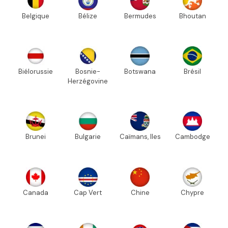
Belgique
Bélize
Bermudes
Bhoutan
Biélorussie
Bosnie-
Botswana
Brésil
Herzégovine
Brunei
Bulgarie
Caïmans, Iles
Cambodge
Canada
Cap Vert
Chine
Chypre