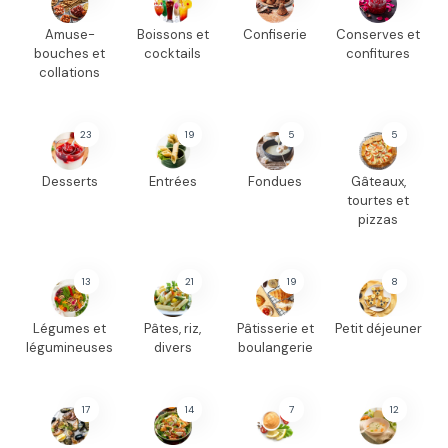
Amuse-
Boissons et
Confiserie
Conserves et
bouches et
cocktails
confitures
collations
23
19
5
5
Desserts
Entrées
Fondues
Gâteaux,
tourtes et
pizzas
13
21
19
8
Légumes et
Pâtes, riz,
Pâtisserie et
Petit déjeuner
légumineuses
divers
boulangerie
17
14
7
12