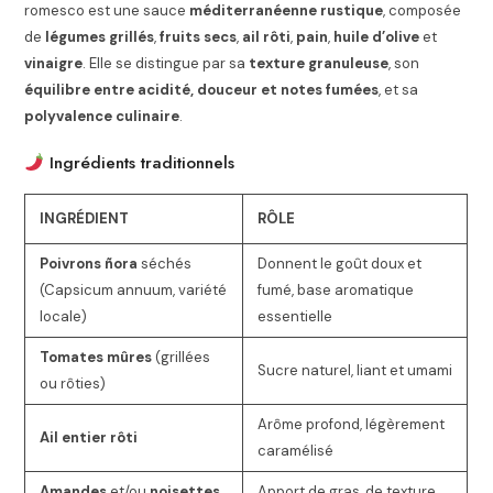
romesco est une sauce
méditerranéenne rustique
, composée
de
légumes grillés
,
fruits secs
,
ail rôti
,
pain
,
huile d’olive
et
vinaigre
. Elle se distingue par sa
texture granuleuse
, son
équilibre entre acidité, douceur et notes fumées
, et sa
polyvalence culinaire
.
Ingrédients traditionnels
INGRÉDIENT
RÔLE
Poivrons ñora
séchés
Donnent le goût doux et
(Capsicum annuum, variété
fumé, base aromatique
locale)
essentielle
Tomates mûres
(grillées
Sucre naturel, liant et umami
ou rôties)
Arôme profond, légèrement
Ail entier rôti
caramélisé
Amandes
et/ou
noisettes
Apport de gras, de texture