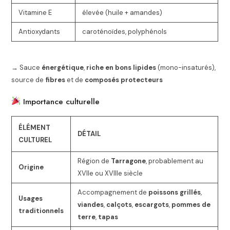
Vitamine E
élevée (huile + amandes)
Antioxydants
caroténoïdes, polyphénols
→ Sauce
énergétique
,
riche en bons lipides
(mono-insaturés),
source de
fibres
et de
composés protecteurs
Importance culturelle
ÉLÉMENT
DÉTAIL
CULTUREL
Région de
Tarragone
, probablement au
Origine
XVIIe ou XVIIIe siècle
Accompagnement de
poissons grillés
,
Usages
viandes
,
calçots
,
escargots
,
pommes de
traditionnels
terre
,
tapas