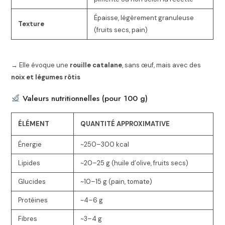
Épaisse, légèrement granuleuse
Texture
(fruits secs, pain)
→ Elle évoque une
rouille catalane
, sans œuf, mais avec des
noix et légumes rôtis
Valeurs nutritionnelles (pour 100 g)
ÉLÉMENT
QUANTITÉ APPROXIMATIVE
Énergie
~250–300 kcal
Lipides
~20–25 g (huile d’olive, fruits secs)
Glucides
~10–15 g (pain, tomate)
Protéines
~4–6 g
Fibres
~3–4 g