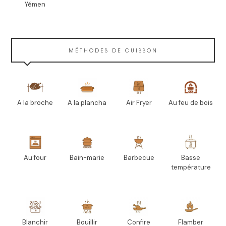
Yémen
MÉTHODES DE CUISSON
A la broche
A la plancha
Air Fryer
Au feu de bois
Au four
Bain-marie
Barbecue
Basse
température
Blanchir
Bouillir
Confire
Flamber