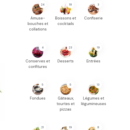
24
18
3
Amuse-
Boissons et
Confiserie
bouches et
cocktails
collations
4
23
19
Conserves et
Desserts
Entrées
confitures
5
5
13
Fondues
Gâteaux,
Légumes et
tourtes et
légumineuses
pizzas
21
19
8