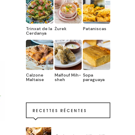
Trinxat de la
Żurek
Pataniscas
Cerdanya
Calzone
Malfouf Mih-
Sopa
Maltaise
sheh
paraguaya
RECETTES RÉCENTES