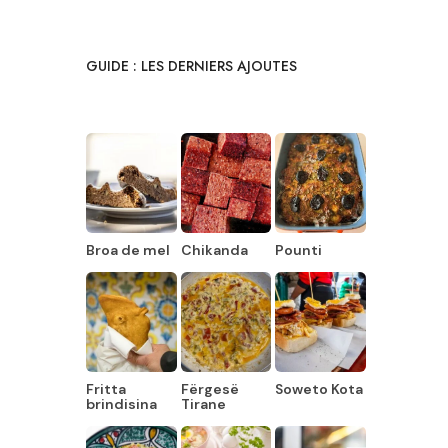
GUIDE : LES DERNIERS AJOUTES
Broa de mel
Chikanda
Pounti
Fritta
Fërgesë
Soweto Kota
brindisina
Tirane