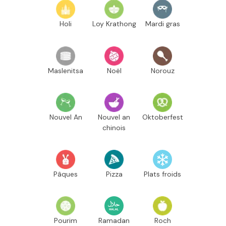
Holi
Loy Krathong
Mardi gras
Maslenitsa
Noël
Norouz
Nouvel An
Nouvel an
Oktoberfest
chinois
Pâques
Pizza
Plats froids
Pourim
Ramadan
Roch