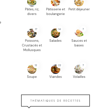
Pâtes, riz,
Pâtisserie et
Petit déjeuner
divers
boulangerie
e
17
14
7
Poissons,
Salades
Sauces et
Crustacés et
bases
Mollusques
12
22
7
Soupe
Viandes
Volailles
THÉMATIQUES DE RECETTES