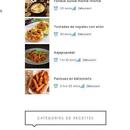
Fondue suisse moitié-moitié
25 mins
Débutant
es
Tostadas de nopales con atún
30 mins
Débutant
Adjapsandali
1 hr 10 mins
Débutant
Panisses en bâtonnets
2 hrs 25 mins
Débutant
CATÉGORIES DE RECETTES