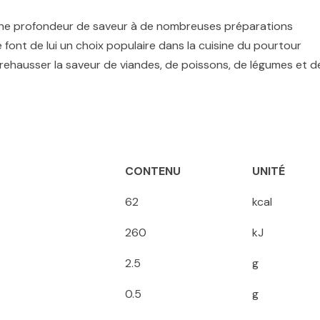
 une profondeur de saveur à de nombreuses préparations
e font de lui un choix populaire dans la cuisine du pourtour
r rehausser la saveur de viandes, de poissons, de légumes et d
CONTENU
UNITÉ
62
kcal
260
kJ
2.5
g
0.5
g