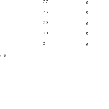
7.7
g
7.6
g
2.9
g
0.8
g
0
g
 | ©