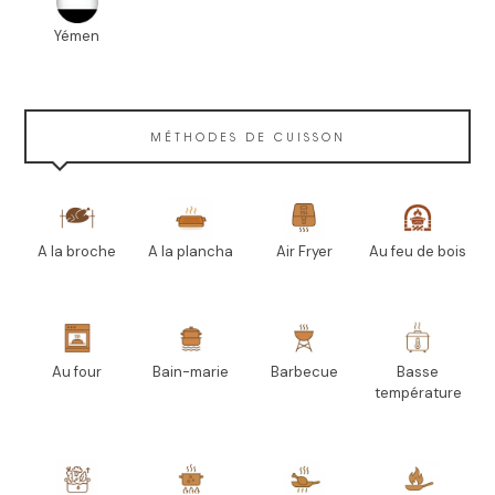
Yémen
MÉTHODES DE CUISSON
A la broche
A la plancha
Air Fryer
Au feu de bois
Au four
Bain-marie
Barbecue
Basse
température