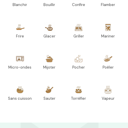
Blanchir
Bouillir
Confire
Flamber
Frire
Glacer
Griller
Mariner
Micro-ondes
Mijoter
Pocher
Poêler
Sans cuisson
Sauter
Torréfier
Vapeur