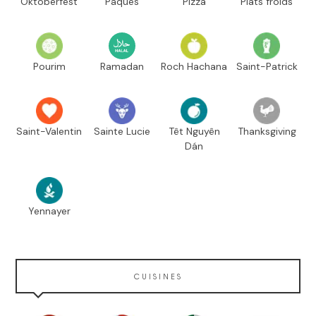
Oktoberfest
Pâques
Pizza
Plats froids
Pourim
Ramadan
Roch Hachana
Saint-Patrick
Saint-Valentin
Sainte Lucie
Têt Nguyên
Thanksgiving
Dán
Yennayer
CUISINES