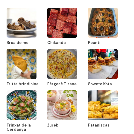
Broa de mel
Chikanda
Pounti
Fritta brindisina
Fërgesë Tirane
Soweto Kota
Trinxat de la
Żurek
Pataniscas
Cerdanya