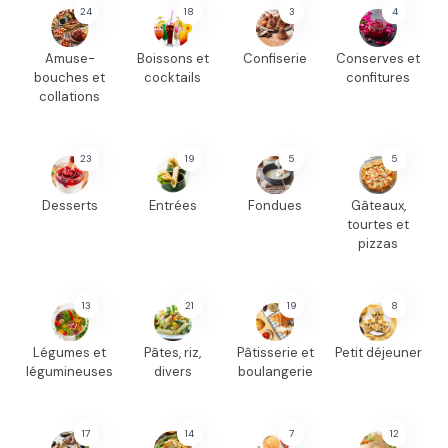
24
18
3
4
Amuse-
Boissons et
Confiserie
Conserves et
bouches et
cocktails
confitures
collations
23
19
5
5
Desserts
Entrées
Fondues
Gâteaux,
tourtes et
pizzas
13
21
19
8
Légumes et
Pâtes, riz,
Pâtisserie et
Petit déjeuner
légumineuses
divers
boulangerie
17
14
7
12