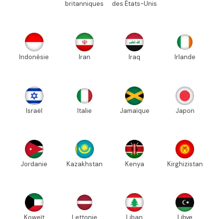
britanniques
des États-Unis
Indonésie
Iran
Iraq
Irlande
Israël
Italie
Jamaïque
Japon
Jordanie
Kazakhstan
Kenya
Kirghizistan
Koweït
Lettonie
Liban
Libye