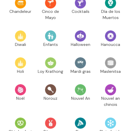
Chandeleur
Cinco de
Cocktails
Día de los
Mayo
Muertos
Diwali
Enfants
Halloween
Hanoucca
Holi
Loy Krathong
Mardi gras
Maslenitsa
Noël
Norouz
Nouvel An
Nouvel an
chinois