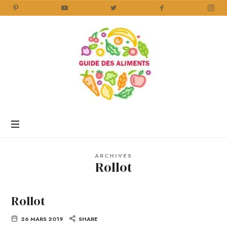
Guide
des
Aliments
Encyclopédie
des
aliments
/
ARCHIVES
www.guidedesaliments.com
Rollot
Rollot
26 MARS 2019
SHARE