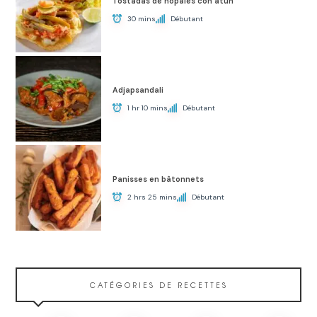
Tostadas de nopales con atún
30 mins
Débutant
Adjapsandali
1 hr 10 mins
Débutant
Panisses en bâtonnets
2 hrs 25 mins
Débutant
CATÉGORIES DE RECETTES