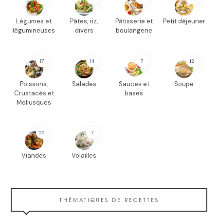
Légumes et
Pâtes, riz,
Pâtisserie et
Petit déjeuner
légumineuses
divers
boulangerie
17
14
7
12
Poissons,
Salades
Sauces et
Soupe
Crustacés et
bases
Mollusques
22
7
Viandes
Volailles
THÉMATIQUES DE RECETTES