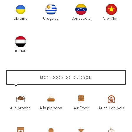
Ukraine
Uruguay
Venezuela
Viet Nam
Yémen
MÉTHODES DE CUISSON
A la broche
A la plancha
Air Fryer
Au feu de bois