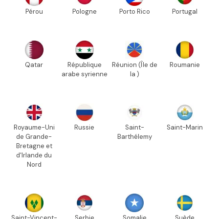
Pérou
Pologne
Porto Rico
Portugal
Qatar
République
Réunion (Île de
Roumanie
arabe syrienne
la )
Royaume-Uni
Russie
Saint-
Saint-Marin
de Grande-
Barthélemy
Bretagne et
d'Irlande du
Nord
Saint-Vincent-
Serbie
Somalie
Suède