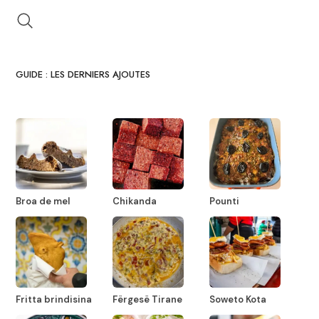
GUIDE : LES DERNIERS AJOUTES
Broa de mel
Chikanda
Pounti
Fritta brindisina
Fërgesë Tirane
Soweto Kota