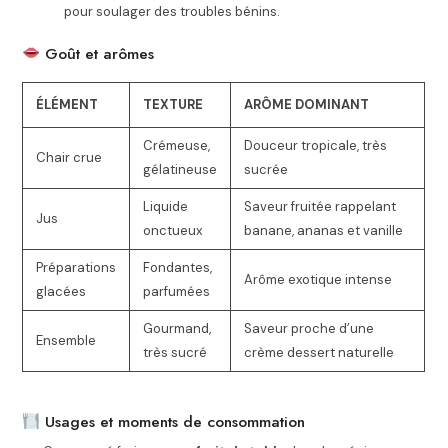
pour soulager des troubles bénins.
Goût et arômes
ÉLÉMENT
TEXTURE
ARÔME DOMINANT
Crémeuse,
Douceur tropicale, très
Chair crue
gélatineuse
sucrée
Liquide
Saveur fruitée rappelant
Jus
onctueux
banane, ananas et vanille
Préparations
Fondantes,
Arôme exotique intense
glacées
parfumées
Gourmand,
Saveur proche d’une
Ensemble
très sucré
crème dessert naturelle
Usages et moments de consommation