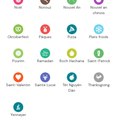
Noël
Norouz
Nouvel An
Nouvel an
chinois
Oktoberfest
Pâques
Pizza
Plats froids
Pourim
Ramadan
Roch Hachana
Saint-Patrick
Saint-Valentin
Sainte Lucie
Têt Nguyên
Thanksgiving
Dán
Yennayer