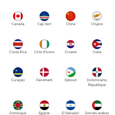
Canada
Cap Vert
Chine
Chypre
Costa Rica
Côte d'Ivoire
Croatie
Cuba
Curaçao
Danemark
Djibouti
Dominicaine,
République
Dominique
Egypte
El Salvador
Emirats arabes