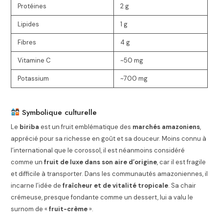
Protéines
2 g
Lipides
1 g
Fibres
4 g
Vitamine C
~50 mg
Potassium
~700 mg
Symbolique culturelle
Le
biriba
est un fruit emblématique des
marchés amazoniens
,
apprécié pour sa richesse en goût et sa douceur. Moins connu à
l’international que le corossol, il est néanmoins considéré
comme un
fruit de luxe dans son aire d’origine
, car il est fragile
et difficile à transporter. Dans les communautés amazoniennes, il
incarne l’idée de
fraîcheur et de vitalité tropicale
. Sa chair
crémeuse, presque fondante comme un dessert, lui a valu le
surnom de «
fruit-crème
».