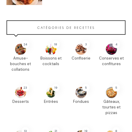
CATÉGORIES DE RECETTES
24
18
3
4
Amuse-
Boissons et
Confiserie
Conserves et
bouches et
cocktails
confitures
collations
23
19
5
5
Desserts
Entrées
Fondues
Gâteaux,
tourtes et
pizzas
13
21
19
8