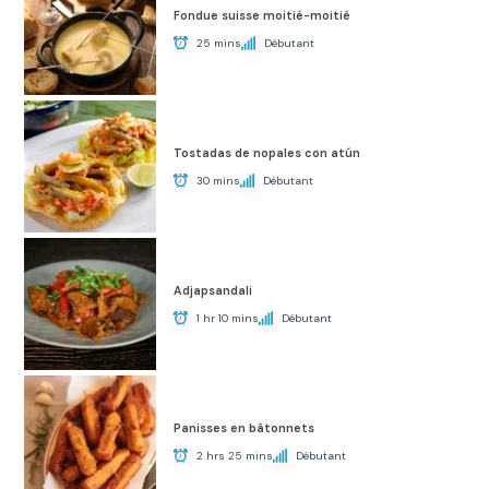
Fondue suisse moitié-moitié
25 mins
Débutant
Tostadas de nopales con atún
30 mins
Débutant
Adjapsandali
1 hr 10 mins
Débutant
Panisses en bâtonnets
2 hrs 25 mins
Débutant