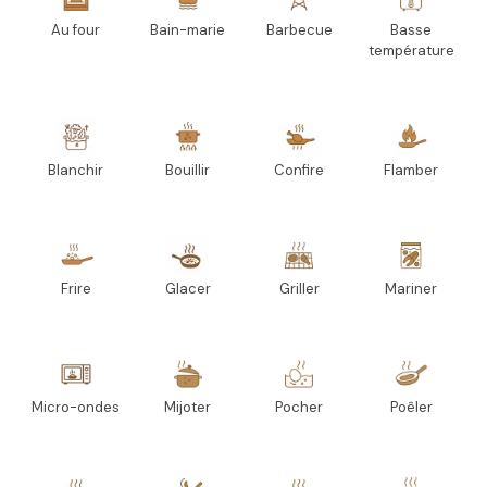
Au four
Bain-marie
Barbecue
Basse
température
Blanchir
Bouillir
Confire
Flamber
Frire
Glacer
Griller
Mariner
Micro-ondes
Mijoter
Pocher
Poêler