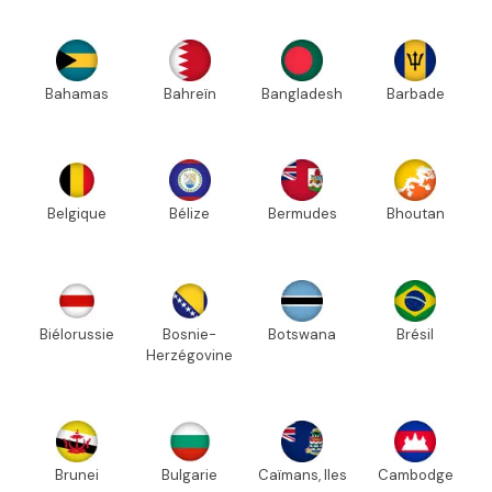
Bahamas
Bahreïn
Bangladesh
Barbade
Belgique
Bélize
Bermudes
Bhoutan
Biélorussie
Bosnie-
Botswana
Brésil
Herzégovine
Brunei
Bulgarie
Caïmans, Iles
Cambodge