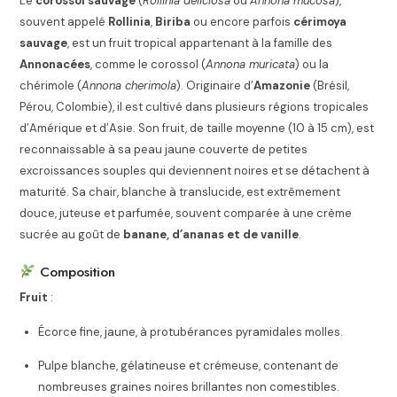
Le
corossol sauvage
(
Rollinia deliciosa
ou
Annona mucosa
),
souvent appelé
Rollinia
,
Biriba
ou encore parfois
cérimoya
sauvage
, est un fruit tropical appartenant à la famille des
Annonacées
, comme le corossol (
Annona muricata
) ou la
chérimole (
Annona cherimola
). Originaire d’
Amazonie
(Brésil,
Pérou, Colombie), il est cultivé dans plusieurs régions tropicales
d’Amérique et d’Asie. Son fruit, de taille moyenne (10 à 15 cm), est
reconnaissable à sa peau jaune couverte de petites
excroissances souples qui deviennent noires et se détachent à
maturité. Sa chair, blanche à translucide, est extrêmement
douce, juteuse et parfumée, souvent comparée à une crème
sucrée au goût de
banane, d’ananas et de vanille
.
Composition
Fruit
:
Écorce fine, jaune, à protubérances pyramidales molles.
Pulpe blanche, gélatineuse et crémeuse, contenant de
nombreuses graines noires brillantes non comestibles.