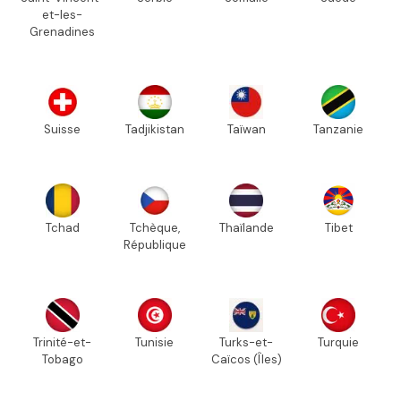
et-les-
Grenadines
Suisse
Tadjikistan
Taïwan
Tanzanie
Tchad
Tchèque,
Thaïlande
Tibet
République
Trinité-et-
Tunisie
Turks-et-
Turquie
Tobago
Caïcos (Îles)