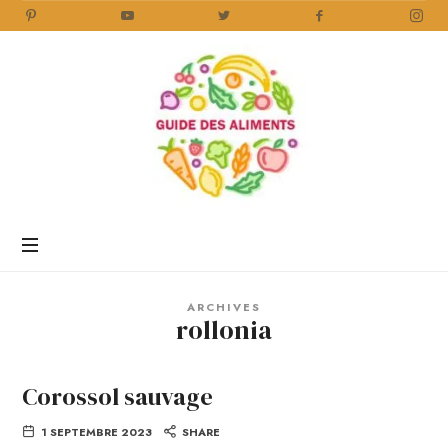
Guide
des
Aliments
Encyclopédie
des
aliments
/
ARCHIVES
www.guidedesaliments.com
rollonia
Corossol sauvage
1 SEPTEMBRE 2023
SHARE