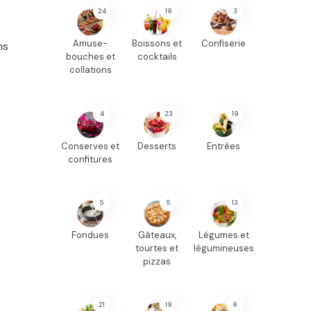
24
18
3
Amuse-
Boissons et
Confiserie
ns
bouches et
cocktails
collations
4
23
19
Conserves et
Desserts
Entrées
confitures
5
5
13
Fondues
Gâteaux,
Légumes et
tourtes et
légumineuses
pizzas
21
19
8