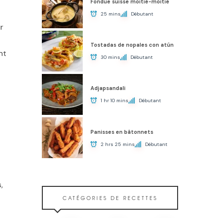
Fondue suisse moitié-moitié
25 mins
Débutant
r
Tostadas de nopales con atún
nt
30 mins
Débutant
Adjapsandali
1 hr 10 mins
Débutant
Panisses en bâtonnets
2 hrs 25 mins
Débutant
,
CATÉGORIES DE RECETTES