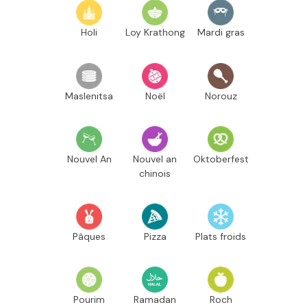
Holi
Loy Krathong
Mardi gras
Maslenitsa
Noël
Norouz
Nouvel An
Nouvel an
Oktoberfest
chinois
Pâques
Pizza
Plats froids
Pourim
Ramadan
Roch