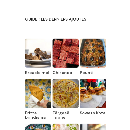
GUIDE : LES DERNIERS AJOUTES
Broa de mel
Chikanda
Pounti
Fritta
Fërgesë
Soweto Kota
brindisina
Tirane