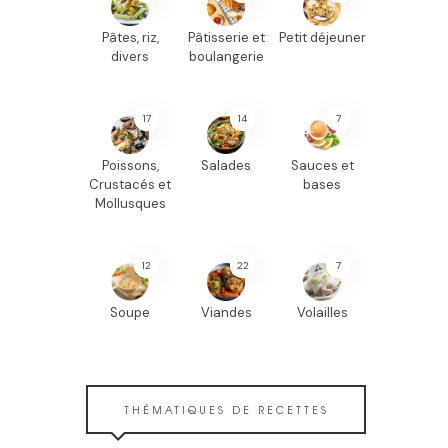
Pâtes, riz,
Pâtisserie et
Petit déjeuner
divers
boulangerie
17
14
7
Poissons,
Salades
Sauces et
Crustacés et
bases
Mollusques
12
22
7
Soupe
Viandes
Volailles
THÉMATIQUES DE RECETTES