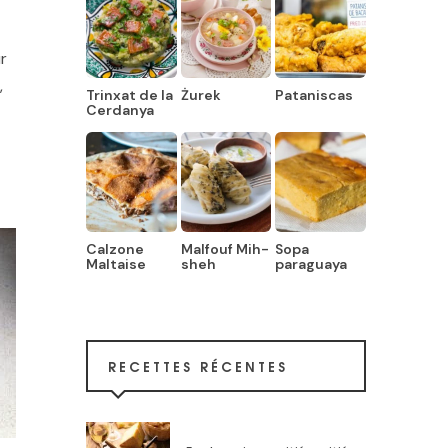
r
,
Trinxat de la
Żurek
Pataniscas
Cerdanya
Calzone
Malfouf Mih-
Sopa
Maltaise
sheh
paraguaya
RECETTES RÉCENTES