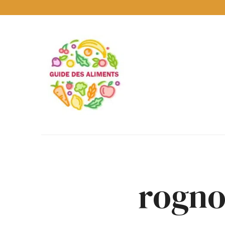
Guide
des
Aliments
Encyclopédie
des
aliments
/
www.guidedesaliments.com
rogno