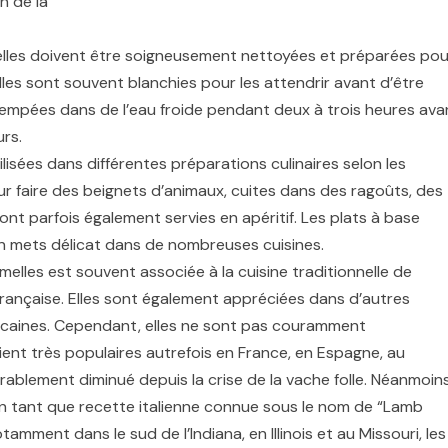
n de la
melles doivent être soigneusement nettoyées et préparées pou
lles sont souvent blanchies pour les attendrir avant d’être
trempées dans de l’eau froide pendant deux à trois heures ava
rs.
lisées dans différentes préparations culinaires selon les
our faire des beignets d’animaux, cuites dans des ragoûts, des
ont parfois également servies en apéritif. Les plats à base
 mets délicat dans de nombreuses cuisines.
lles est souvent associée à la cuisine traditionnelle de
française. Elles sont également appréciées dans d’autres
icaines. Cependant, elles ne sont pas couramment
nt très populaires autrefois en France, en Espagne, au
dérablement diminué depuis la crise de la vache folle. Néanmoins
en tant que recette italienne connue sous le nom de “Lamb
amment dans le sud de l’Indiana, en Illinois et au Missouri, les