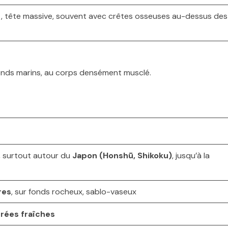
, tête massive, souvent avec crêtes osseuses au-dessus des
onds marins, au corps densément musclé.
, surtout autour du
Japon (Honshū, Shikoku)
, jusqu’à la
res
, sur fonds rocheux, sablo-vaseux
rées fraîches