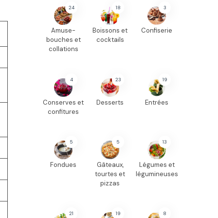
24
18
3
Amuse-
Boissons et
Confiserie
bouches et
cocktails
collations
4
23
19
Conserves et
Desserts
Entrées
confitures
5
5
13
Fondues
Gâteaux,
Légumes et
tourtes et
légumineuses
pizzas
21
19
8