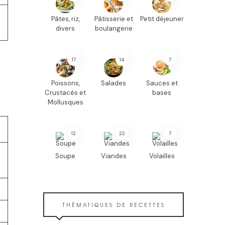
Pâtes, riz,
Pâtisserie et
Petit déjeuner
divers
boulangerie
17
14
7
Poissons,
Salades
Sauces et
Crustacés et
bases
Mollusques
12
22
7
Soupe
Viandes
Volailles
THÉMATIQUES DE RECETTES