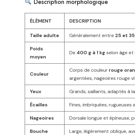
Description morphologique
ÉLÉMENT
DESCRIPTION
Taille adulte
Généralement entre
25 et 3
Poids
De
400 g à 1 kg
selon âge et 
moyen
Corps de couleur
rouge oran
Couleur
argentées, nageoires rouge vi
Yeux
Grands, saillants, adaptés à l
Écailles
Fines, imbriquées, rugueuses 
Nageoires
Dorsale longue et épineuse, 
Bouche
Large, légèrement oblique, av