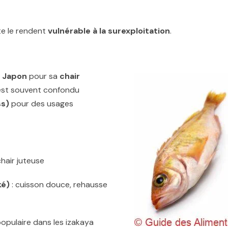
te le rendent
vulnérable à la surexploitation
.
 Japon
pour sa
chair
l est souvent confondu
ss)
pour des usages
chair juteuse
ké)
: cuisson douce, rehausse
populaire dans les izakaya