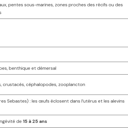
ux, pentes sous-marines, zones proches des récifs ou des
s
upes, benthique et démersal
ns, crustacés, céphalopodes, zooplancton
s Sebastes) : les œufs éclosent dans l’utérus et les alevins
longévité de
15 à 25 ans