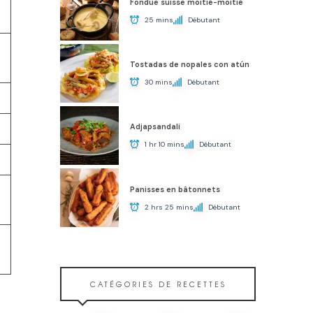
Fondue suisse moitié-moitié
25 mins
Débutant
Tostadas de nopales con atún
30 mins
Débutant
Adjapsandali
1 hr 10 mins
Débutant
Panisses en bâtonnets
2 hrs 25 mins
Débutant
CATÉGORIES DE RECETTES