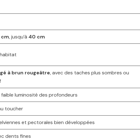
5 cm
, jusqu’à
40 cm
habitat
gé à brun rougeâtre
, avec des taches plus sombres ou
f
a faible luminosité des profondeurs
au toucher
pelviennes et pectorales bien développées
ec dents fines