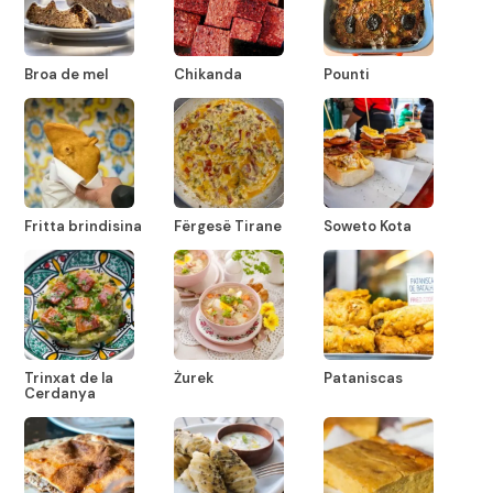
Broa de mel
Chikanda
Pounti
Fritta brindisina
Fërgesë Tirane
Soweto Kota
Trinxat de la
Żurek
Pataniscas
Cerdanya