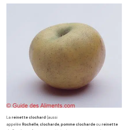
La
reinette clochard
(aussi
appelée
Rochelle
,
clocharde
,
pomme clocharde
ou
reinette