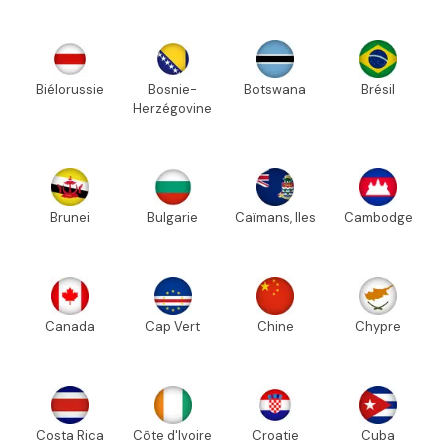
Biélorussie
Bosnie-
Botswana
Brésil
Herzégovine
Brunei
Bulgarie
Caïmans, Iles
Cambodge
Canada
Cap Vert
Chine
Chypre
Costa Rica
Côte d'Ivoire
Croatie
Cuba