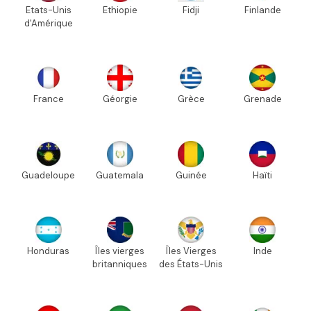
Etats-Unis
Ethiopie
Fidji
Finlande
d'Amérique
France
Géorgie
Grèce
Grenade
Guadeloupe
Guatemala
Guinée
Haïti
Honduras
Îles vierges
Îles Vierges
Inde
britanniques
des États-Unis