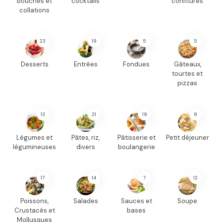
bouches et
cocktails
confitures
collations
23
19
5
5
Desserts
Entrées
Fondues
Gâteaux,
tourtes et
pizzas
13
21
19
8
Légumes et
Pâtes, riz,
Pâtisserie et
Petit déjeuner
légumineuses
divers
boulangerie
17
14
7
12
Poissons,
Salades
Sauces et
Soupe
Crustacés et
bases
Mollusques