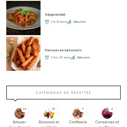
Adjapsandali
1 hr 10 mins
Débutant
Panisses en bâtonnets
2 hrs 25 mins
Débutant
CATÉGORIES DE RECETTES
24
18
3
4
Amuse-
Boissons et
Confiserie
Conserves et