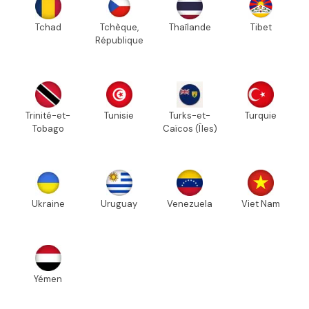
Tchad
Tchèque,
Thaïlande
Tibet
République
Trinité-et-
Tunisie
Turks-et-
Turquie
Tobago
Caïcos (Îles)
Ukraine
Uruguay
Venezuela
Viet Nam
Yémen