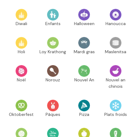
Diwali
Enfants
Halloween
Hanoucca
Holi
Loy Krathong
Mardi gras
Maslenitsa
Noël
Norouz
Nouvel An
Nouvel an
chinois
Oktoberfest
Pâques
Pizza
Plats froids