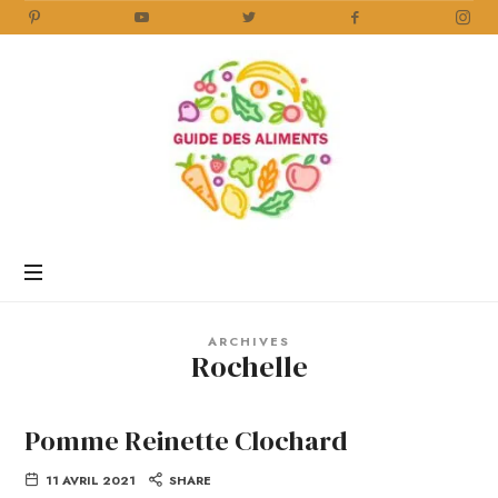
Guide
des
Aliments
Encyclopédie
des
aliments
/
ARCHIVES
www.guidedesaliments.com
Rochelle
Pomme Reinette Clochard
11 AVRIL 2021
SHARE