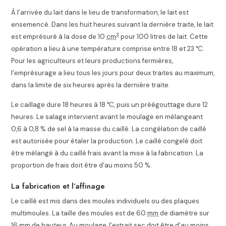
À l’arrivée du lait dans le lieu de transformation, le lait est
ensemencé. Dans les huit heures suivant la dernière traite, le lait
3
est emprésuré à la dose de 10
cm
pour
100
litres de lait. Cette
opération a lieu à une température comprise entre 18 et 23 °C.
Pour les agriculteurs et leurs productions fermières,
l’emprésurage a lieu tous les jours pour deux traites au maximum,
dans la limite de six heures après la dernière traite
.
Le caillage dure 18 heures à 18 °C, puis un préégouttage dure 12
heures. Le salage intervient avant le moulage en mélangeant
0,6 à 0,8 % de sel à la masse du caillé. La congélation de caillé
est autorisée pour étaler la production. Le caillé congelé doit
être mélangé à du caillé frais avant la mise à la fabrication. La
proportion de frais doit être d’au moins 50 %
.
La fabrication et l’affinage
Le caillé est mis dans des moules individuels ou des plaques
multimoules. La taille des moules est de 60
mm
de diamètre sur
16
mm
de hauteur. Au moulage, l’extrait sec doit être d’au moins