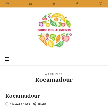
Guide
des
Aliments
Encyclopédie
des
aliments
/
ARCHIVES
www.guidedesaliments.com
Rocamadour
Rocamadour
20 MARS 2019
SHARE