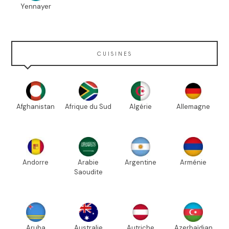
Yennayer
CUISINES
Afghanistan
Afrique du Sud
Algérie
Allemagne
Andorre
Arabie
Argentine
Arménie
Saoudite
Aruba
Australie
Autriche
Azerbaïdjan