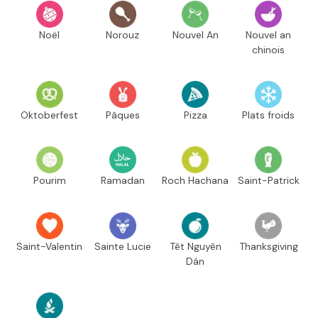
Noël
Norouz
Nouvel An
Nouvel an
chinois
Oktoberfest
Pâques
Pizza
Plats froids
Pourim
Ramadan
Roch Hachana
Saint-Patrick
Saint-Valentin
Sainte Lucie
Têt Nguyên
Thanksgiving
Dán