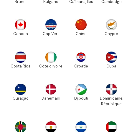
Brunei
Bulgarie
Caïmans, Iles
Cambodge
Canada
Cap Vert
Chine
Chypre
Costa Rica
Côte d'Ivoire
Croatie
Cuba
Curaçao
Danemark
Djibouti
Dominicaine,
République