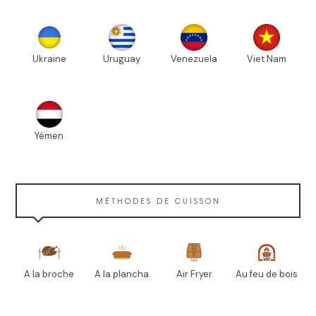
Ukraine
Uruguay
Venezuela
Viet Nam
Yémen
MÉTHODES DE CUISSON
A la broche
A la plancha
Air Fryer
Au feu de bois