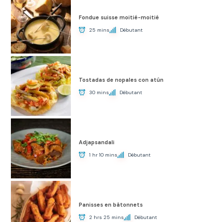
Fondue suisse moitié-moitié
25 mins
Débutant
Tostadas de nopales con atún
30 mins
Débutant
Adjapsandali
1 hr 10 mins
Débutant
Panisses en bâtonnets
2 hrs 25 mins
Débutant