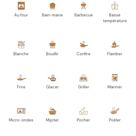
Au four
Bain-marie
Barbecue
Basse
température
Blanchir
Bouillir
Confire
Flamber
Frire
Glacer
Griller
Mariner
Micro-ondes
Mijoter
Pocher
Poêler