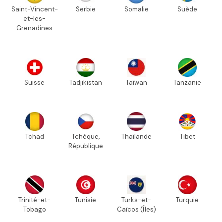
Saint-Vincent-
Serbie
Somalie
Suède
et-les-
Grenadines
Suisse
Tadjikistan
Taïwan
Tanzanie
Tchad
Tchèque,
Thaïlande
Tibet
République
Trinité-et-
Tunisie
Turks-et-
Turquie
Tobago
Caïcos (Îles)