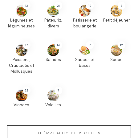
13
21
19
8
Légumes et
Pâtes, riz,
Pâtisserie et
Petit déjeuner
légumineuses
divers
boulangerie
17
14
7
12
Poissons,
Salades
Sauces et
Soupe
Crustacés et
bases
Mollusques
22
7
Viandes
Volailles
THÉMATIQUES DE RECETTES