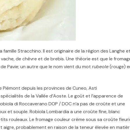
a famille
Stracchino
. Il est originaire de la région des Langhe e
 vache, de chèvre et de brebis. Une théorie est que le fromag
e de Pavie; un autre que le nom vient du mot
rubeole
(rouge) e
le
Piémont
depuis les provinces de
Cuneo
,
Asti
s
spécialités
de la
Vallée d’Aoste
.
Le goût et l’apparence de
. Robiola di Roccaverano
DOP
/
DOC
n’a pas de croûte et une
oux et souple. Robiola Lombardia a une croûte fine, blanc
petits rouleaux. Le fromage couleur crème sous sa
croûte fleuri
t aigre, probablement en raison de la teneur élevée en matiè