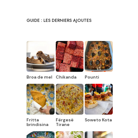
GUIDE : LES DERNIERS AJOUTES
Broa de mel
Chikanda
Pounti
Fritta
Fërgesë
Soweto Kota
brindisina
Tirane