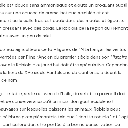
elle est douce sans ammoniaque et ajoute un croquant subtil
au sur une couche de crème lactique acidulée et est
mont où le caillé frais est coulé dans des moules et égoutté
en pressant avec des poids. Le Robiola de la région du Piémont
 ou avec un peu de miel.
ois aux agriculteurs
celto
–
ligures de l’
Alta Langa
: les vertus
 vantées par
Pline l’Ancien
du premier siècle dans son
Histoire
 avec le Robiola d’aujourd’hui doit être spéculative. Cependan
s laitiers du XVe siècle
Pantaleone da Confienza
a décrit la
t ce nom.
 table, seule ou avec de l’huile, du sel et du poivre. Il doit
et se conservera jusqu’à un mois. Son goût acidulé est
s sauvages sur lesquelles paissent les animaux. Robiola peut
es célèbres plats piémontais tels que ”
risotto
robiola ” et ” agl
on particulière doit être portée à la bonne conservation du