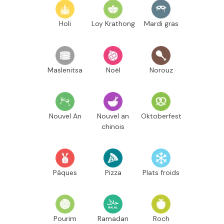
Holi
Loy Krathong
Mardi gras
Maslenitsa
Noël
Norouz
Nouvel An
Nouvel an
Oktoberfest
chinois
Pâques
Pizza
Plats froids
Pourim
Ramadan
Roch