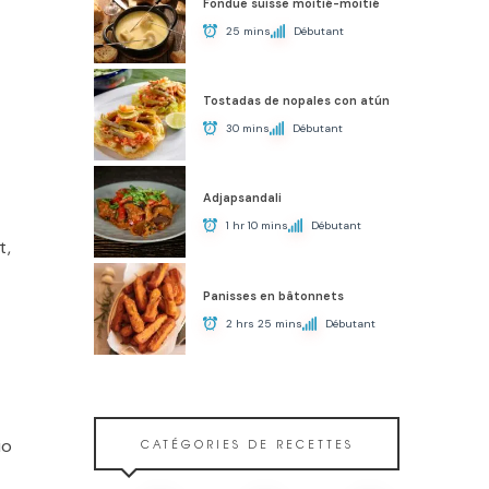
Fondue suisse moitié-moitié
25 mins
Débutant
Tostadas de nopales con atún
30 mins
Débutant
Adjapsandali
1 hr 10 mins
Débutant
t,
Panisses en bâtonnets
2 hrs 25 mins
Débutant
io
CATÉGORIES DE RECETTES