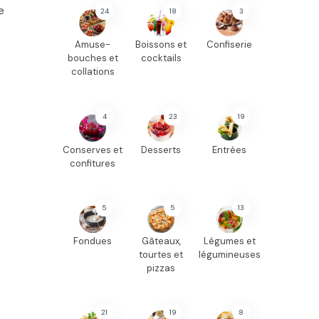
e
24
18
3
Amuse-
Boissons et
Confiserie
bouches et
cocktails
collations
4
23
19
Conserves et
Desserts
Entrées
confitures
5
5
13
Fondues
Gâteaux,
Légumes et
tourtes et
légumineuses
pizzas
21
19
8