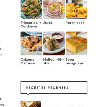
Trinxat de la
Żurek
Pataniscas
Cerdanya
t
e
n
Calzone
Malfouf Mih-
Sopa
Maltaise
sheh
paraguaya
RECETTES RÉCENTES
e
res