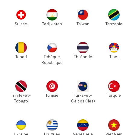
Suisse
Tadjikistan
Taïwan
Tanzanie
Tchad
Tchèque,
Thaïlande
Tibet
République
Trinité-et-
Tunisie
Turks-et-
Turquie
Tobago
Caïcos (Îles)
Ukraine
Uruguay
Venezuela
Viet Nam