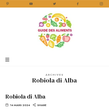
Guide
des
Aliments
Encyclopédie
des
aliments
/
ARCHIVES
www.guidedesaliments.com
Robiola di Alba
Robiola di Alba
14 MARS 2024
SHARE