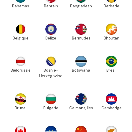
Bahamas
Bahreïn
Bangladesh
Barbade
Belgique
Bélize
Bermudes
Bhoutan
Biélorussie
Bosnie-
Botswana
Brésil
Herzégovine
Brunei
Bulgarie
Caïmans, Iles
Cambodge