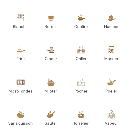
Blanchir
Bouillir
Confire
Flamber
Frire
Glacer
Griller
Mariner
Micro-ondes
Mijoter
Pocher
Poêler
Sans cuisson
Sauter
Torréfier
Vapeur