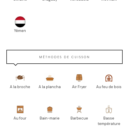
Yémen
MÉTHODES DE CUISSON
A la broche
A la plancha
Air Fryer
Au feu de bois
Au four
Bain-marie
Barbecue
Basse
température