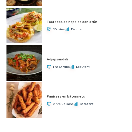
Tostadas de nopales con atún
30 mins
Débutant
Adjapsandali
1 hr 10 mins
Débutant
Panisses en bâtonnets
2 hrs 25 mins
Débutant