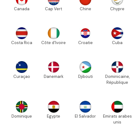
Canada
Cap Vert
Chine
Chypre
Costa Rica
Côte d'Ivoire
Croatie
Cuba
Curaçao
Danemark
Djibouti
Dominicaine,
République
Dominique
Egypte
El Salvador
Emirats arabes
unis