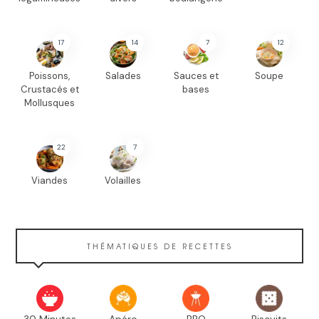
17
14
7
12
Poissons,
Salades
Sauces et
Soupe
Crustacés et
bases
Mollusques
22
7
Viandes
Volailles
THÉMATIQUES DE RECETTES
30 Minutes
Apéro
BBQ
Biscuits