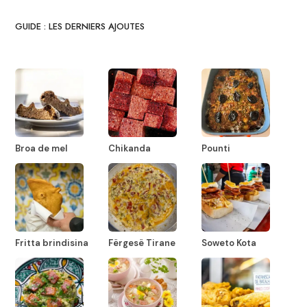
GUIDE : LES DERNIERS AJOUTES
Broa de mel
Chikanda
Pounti
Fritta brindisina
Fërgesë Tirane
Soweto Kota