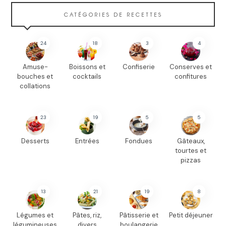
CATÉGORIES DE RECETTES
24
18
3
4
Amuse-
Boissons et
Confiserie
Conserves et
bouches et
cocktails
confitures
collations
23
19
5
5
Desserts
Entrées
Fondues
Gâteaux,
tourtes et
pizzas
13
21
19
8
Légumes et
Pâtes, riz,
Pâtisserie et
Petit déjeuner
légumineuses
divers
boulangerie