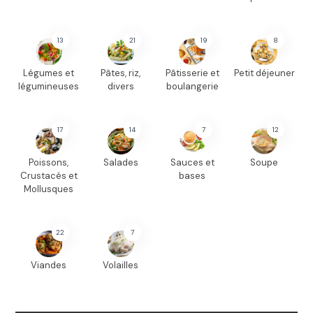
13
21
19
8
Légumes et
Pâtes, riz,
Pâtisserie et
Petit déjeuner
légumineuses
divers
boulangerie
17
14
7
12
Poissons,
Salades
Sauces et
Soupe
Crustacés et
bases
Mollusques
22
7
Viandes
Volailles