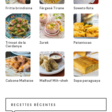
Fritta brindisina
Fërgesë Tirane
Soweto Kota
Trinxat de la
Żurek
Pataniscas
Cerdanya
Calzone Maltaise
Malfouf Mih-sheh
Sopa paraguaya
RECETTES RÉCENTES