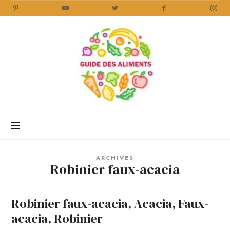
Guide
des
Aliments
Encyclopédie
des
aliments
/
ARCHIVES
www.guidedesaliments.com
Robinier faux-acacia
Robinier faux-acacia, Acacia, Faux-
acacia, Robinier