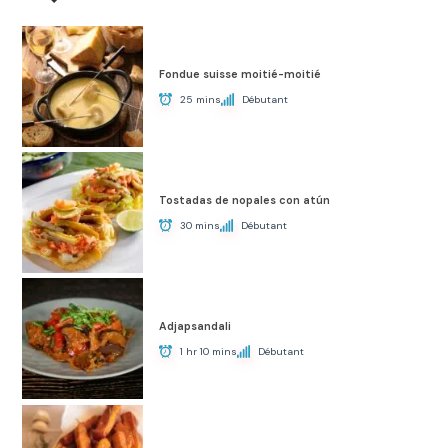
Fondue suisse moitié-moitié
25 mins
Débutant
Tostadas de nopales con atún
30 mins
Débutant
Adjapsandali
1 hr 10 mins
Débutant