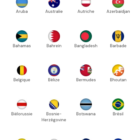
Aruba
Australie
Autriche
Azerbaïdjan
Bahamas
Bahreïn
Bangladesh
Barbade
Belgique
Bélize
Bermudes
Bhoutan
Biélorussie
Bosnie-
Botswana
Brésil
Herzégovine