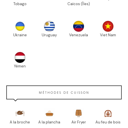
Tobago
Caïcos (Îles)
Ukraine
Uruguay
Venezuela
Viet Nam
Yémen
MÉTHODES DE CUISSON
A la broche
A la plancha
Air Fryer
Au feu de bois