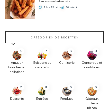
Panisses en bâtonnets
2 hrs 25 mins
Débutant
CATÉGORIES DE RECETTES
24
18
3
4
Amuse-
Boissons et
Confiserie
Conserves et
bouches et
cocktails
confitures
collations
23
19
5
5
Desserts
Entrées
Fondues
Gâteaux,
tourtes et
pizzas