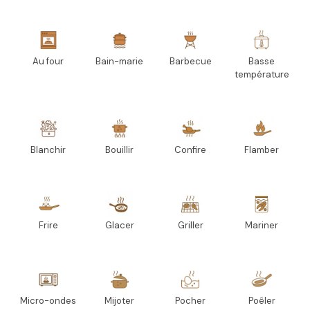
Au four
Bain-marie
Barbecue
Basse
température
Blanchir
Bouillir
Confire
Flamber
Frire
Glacer
Griller
Mariner
Micro-ondes
Mijoter
Pocher
Poêler