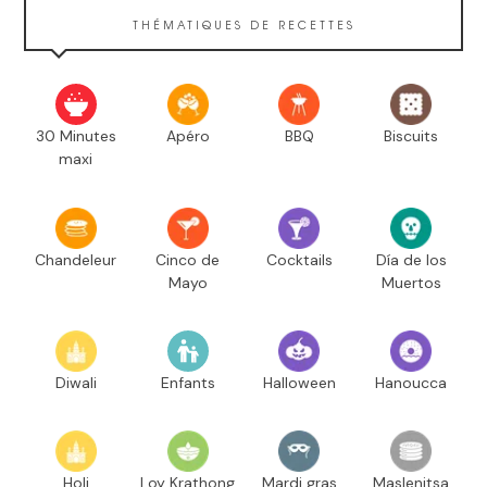
THÉMATIQUES DE RECETTES
30 Minutes
Apéro
BBQ
Biscuits
maxi
Chandeleur
Cinco de
Cocktails
Día de los
Mayo
Muertos
Diwali
Enfants
Halloween
Hanoucca
Holi
Loy Krathong
Mardi gras
Maslenitsa