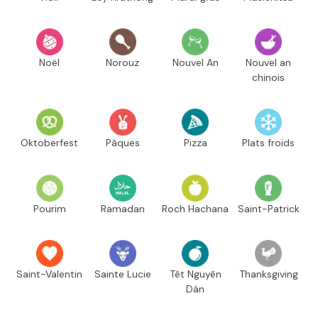
Noël
Norouz
Nouvel An
Nouvel an
chinois
Oktoberfest
Pâques
Pizza
Plats froids
Pourim
Ramadan
Roch Hachana
Saint-Patrick
Saint-Valentin
Sainte Lucie
Têt Nguyên
Thanksgiving
Dán