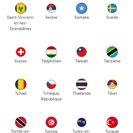
Saint-Vincent-
Serbie
Somalie
Suède
et-les-
Grenadines
Suisse
Tadjikistan
Taïwan
Tanzanie
Tchad
Tchèque,
Thaïlande
Tibet
République
Trinité-et-
Tunisie
Turks-et-
Turquie