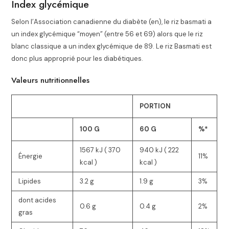
Index glycémique
Selon l’Association canadienne du diabète
(en)
, le riz basmati a
un index glycémique “moyen” (entre 56 et 69) alors que le riz
blanc classique a un index glycémique de 89. Le riz Basmati est
donc plus approprié pour les diabétiques.
Valeurs nutritionnelles
PORTION
100 G
60 G
%*
1567 kJ ( 370
940 kJ ( 222
Énergie
11%
kcal )
kcal )
Lipides
3.2 g
1.9 g
3%
dont acides
0.6 g
0.4 g
2%
gras