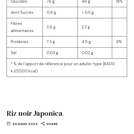
Glucides
76 g
46 g
18%
dont Sucres
0.6 g
< 0.5 g
Fibres
3.6 g
2.2 g
alimentaires
Protéines
7.5 g
4.5 g
9%
Sel
0.03 g
0.02 g
* % de lʼapport de référence pour un adulte-type (8400
kJ/2000 kcal)
Riz noir Japonica
25 MARS 2023
SHARE