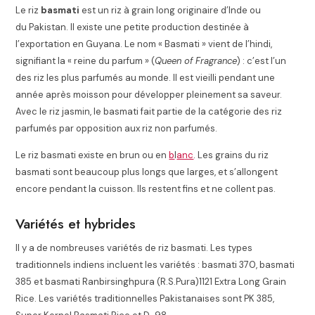
Le riz
basmati
est un riz à grain long originaire d’Inde ou
du Pakistan. Il existe une petite production destinée à
l’exportation en Guyana. Le nom « Basmati » vient de l’hindi,
signifiant la « reine du parfum » (
Queen of Fragrance
) : c’est l’un
des riz les plus parfumés au monde. Il est vieilli pendant une
année après moisson pour développer pleinement sa saveur.
Avec le riz jasmin, le basmati fait partie de la catégorie des riz
parfumés par opposition aux riz non parfumés
.
Le riz basmati existe en brun ou en
b
l
anc
. Les grains du riz
basmati sont beaucoup plus longs que larges, et s’allongent
encore pendant la cuisson. Ils restent fins et ne collent pas.
Variétés et hybrides
Il y a de nombreuses variétés de riz basmati. Les types
traditionnels indiens incluent les variétés : basmati 370, basmati
385 et basmati Ranbirsinghpura (R.S.Pura)1121 Extra Long Grain
Rice. Les variétés traditionnelles Pakistanaises sont PK 385,