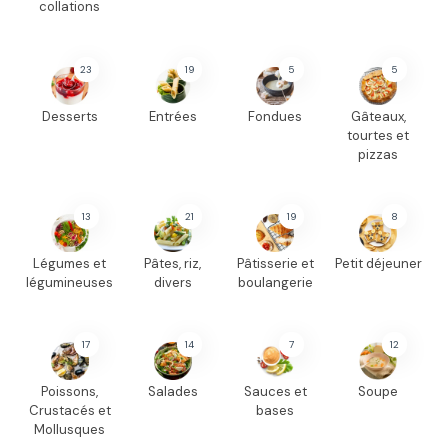
collations
23
19
5
5
Desserts
Entrées
Fondues
Gâteaux,
tourtes et
pizzas
13
21
19
8
Légumes et
Pâtes, riz,
Pâtisserie et
Petit déjeuner
légumineuses
divers
boulangerie
17
14
7
12
Poissons,
Salades
Sauces et
Soupe
Crustacés et
bases
Mollusques