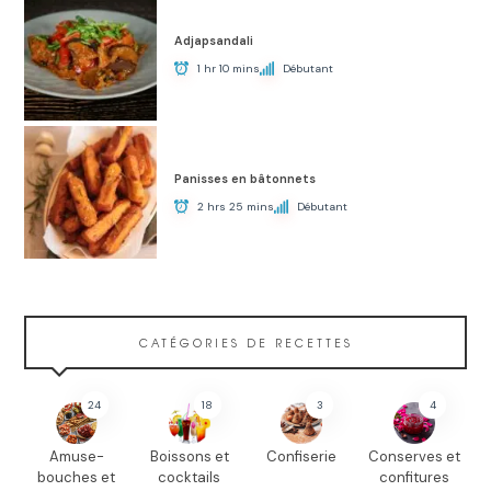
Adjapsandali
1 hr 10 mins
Débutant
Panisses en bâtonnets
2 hrs 25 mins
Débutant
CATÉGORIES DE RECETTES
24
18
3
4
Amuse-
Boissons et
Confiserie
Conserves et
bouches et
cocktails
confitures