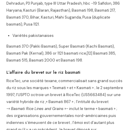
Dehradun, P3 Punjab, type III Uttar Pradesh, hbc -19 Safidon, 386
Haryana, Kasturi (Baran, Rajasthan), Basmati 198, Basmati 217,
Basmati 370, Bihar, Kasturi, Mahi Suganda, Pusa (duplicate
basmati), Pusa 1121.
Variétés pakistanaises
Basmati 370 (Pakki Basmati), Super Basmati (Kachi Basmati),
Basmati Pak (Kernal), 386 or 1121 basmati rice,[12] Basmati 385,
Basmati 515, Basmati 2000 et Basmati 198.
L’affaire du brevet sur le riz basmati
RiceTec, une société texane, commercialisait sans grand succès
du riz sous les marques « Texmati » et « Kasmati » ; le 2 septembre
1997, l’USPTO octroie un brevet à RiceTec (US5663484) sur une
variété hybride de riz ,« Basmati 867 » ; l’intitulé du brevet
-«
Basmati Rice Lines and Grains
»- inclut le terme « basmati » ;
des organisations gouvernementales nord-américaines puis
indiennes s’émeuvent de ce brevet ; l’émoi est d’autant plus
grand qu’il y a un précédent : le brevet déposé sur