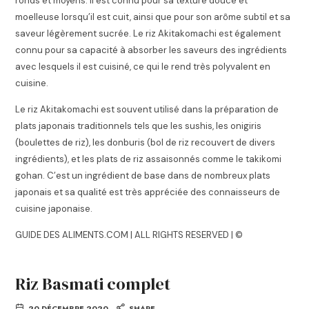
ronds et moyens. Il est connu pour sa texture douce et
moelleuse lorsqu’il est cuit, ainsi que pour son arôme subtil et sa
saveur légèrement sucrée. Le riz Akitakomachi est également
connu pour sa capacité à absorber les saveurs des ingrédients
avec lesquels il est cuisiné, ce qui le rend très polyvalent en
cuisine.
Le riz Akitakomachi est souvent utilisé dans la préparation de
plats japonais traditionnels tels que les sushis, les onigiris
(boulettes de riz), les donburis (bol de riz recouvert de divers
ingrédients), et les plats de riz assaisonnés comme le takikomi
gohan. C’est un ingrédient de base dans de nombreux plats
japonais et sa qualité est très appréciée des connaisseurs de
cuisine japonaise.
GUIDE DES ALIMENTS.COM | ALL RIGHTS RESERVED | ©
Riz Basmati complet
20 DÉCEMBRE 2020
SHARE