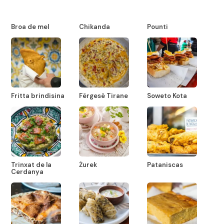
Broa de mel
Chikanda
Pounti
Fritta brindisina
Fërgesë Tirane
Soweto Kota
Trinxat de la
Żurek
Pataniscas
Cerdanya