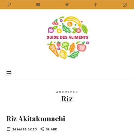
Guide
des
Aliments
Encyclopédie
des
aliments
/
ARCHIVES
www.guidedesaliments.com
Riz
Riz Akitakomachi
14 MARS 2023
SHARE