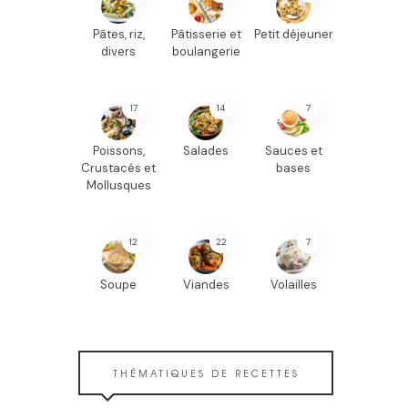
Pâtes, riz,
Pâtisserie et
Petit déjeuner
divers
boulangerie
17
14
7
Poissons,
Salades
Sauces et
Crustacés et
bases
Mollusques
12
22
7
Soupe
Viandes
Volailles
THÉMATIQUES DE RECETTES