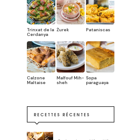
Trinxat de la
Żurek
Pataniscas
Cerdanya
Calzone
Malfouf Mih-
Sopa
Maltaise
sheh
paraguaya
RECETTES RÉCENTES