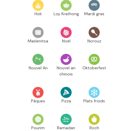
Holi
Loy Krathong
Mardi gras
Maslenitsa
Noël
Norouz
Nouvel An
Nouvel an
Oktoberfest
chinois
Pâques
Pizza
Plats froids
Pourim
Ramadan
Roch