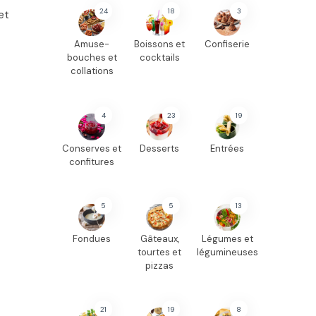
24
18
3
et
Amuse-
Boissons et
Confiserie
bouches et
cocktails
collations
4
23
19
Conserves et
Desserts
Entrées
confitures
5
5
13
Fondues
Gâteaux,
Légumes et
tourtes et
légumineuses
pizzas
21
19
8