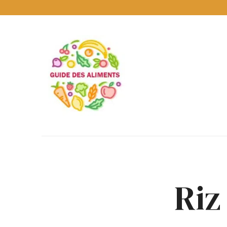
Guide
des
Aliments
Encyclopédie
des
aliments
/
www.guidedesaliments.com
Riz