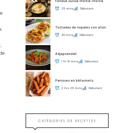
Fondue suisse moitié-moitié
e
25 mins
Débutant
re
Tostadas de nopales con atún
s.
30 mins
Débutant
,
 de
Adjapsandali
1 hr 10 mins
Débutant
Panisses en bâtonnets
2 hrs 25 mins
Débutant
CATÉGORIES DE RECETTES