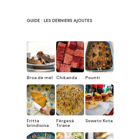
GUIDE : LES DERNIERS AJOUTES
Broa de mel
Chikanda
Pounti
Fritta
Fërgesë
Soweto Kota
brindisina
Tirane