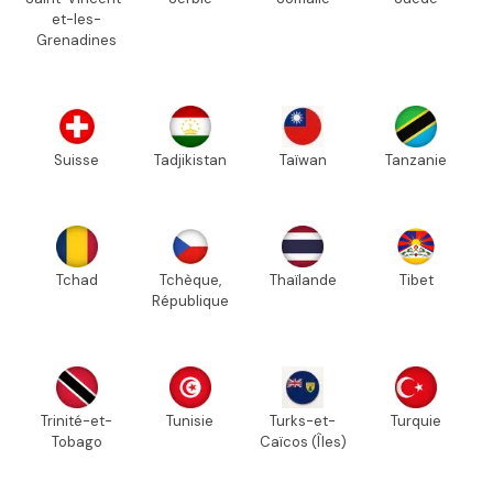
et-les-
Grenadines
Suisse
Tadjikistan
Taïwan
Tanzanie
Tchad
Tchèque,
Thaïlande
Tibet
République
Trinité-et-
Tunisie
Turks-et-
Turquie
Tobago
Caïcos (Îles)