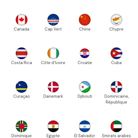
Canada
Cap Vert
Chine
Chypre
Costa Rica
Côte d'Ivoire
Croatie
Cuba
Curaçao
Danemark
Djibouti
Dominicaine,
République
Dominique
Egypte
El Salvador
Emirats arabes