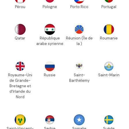
Pérou
Pologne
Porto Rico
Portugal
Qatar
République
Réunion (Île de
Roumanie
arabe syrienne
la )
Royaume-Uni
Russie
Saint-
Saint-Marin
de Grande-
Barthélemy
Bretagne et
d'Irlande du
Nord
Saint-Vincent-
Serbie
Somalie
Suède