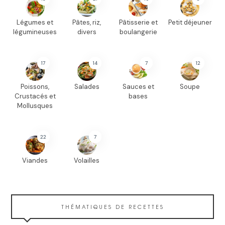
Légumes et
Pâtes, riz,
Pâtisserie et
Petit déjeuner
légumineuses
divers
boulangerie
17
14
7
12
Poissons,
Salades
Sauces et
Soupe
Crustacés et
bases
Mollusques
22
7
Viandes
Volailles
THÉMATIQUES DE RECETTES