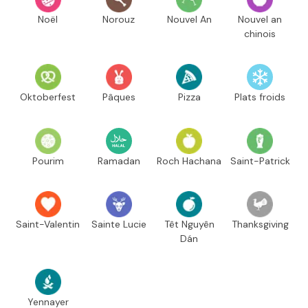
Noël
Norouz
Nouvel An
Nouvel an
chinois
Oktoberfest
Pâques
Pizza
Plats froids
Pourim
Ramadan
Roch Hachana
Saint-Patrick
Saint-Valentin
Sainte Lucie
Têt Nguyên
Thanksgiving
Dán
Yennayer