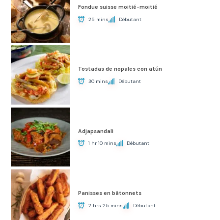
Fondue suisse moitié-moitié
25 mins
Débutant
Tostadas de nopales con atún
30 mins
Débutant
Adjapsandali
1 hr 10 mins
Débutant
Panisses en bâtonnets
2 hrs 25 mins
Débutant