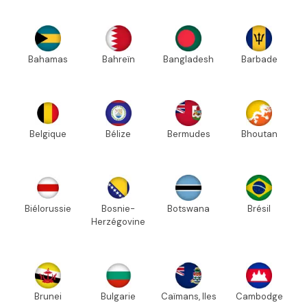
Bahamas
Bahreïn
Bangladesh
Barbade
Belgique
Bélize
Bermudes
Bhoutan
Biélorussie
Bosnie-
Botswana
Brésil
Herzégovine
Brunei
Bulgarie
Caïmans, Iles
Cambodge