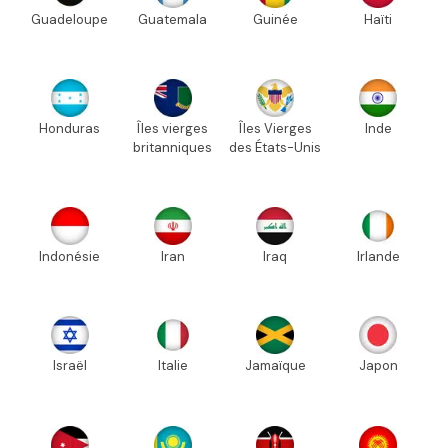
Guadeloupe
Guatemala
Guinée
Haïti
Honduras
Îles vierges
Îles Vierges
Inde
britanniques
des États-Unis
Indonésie
Iran
Iraq
Irlande
Israël
Italie
Jamaïque
Japon