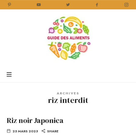
Guide
des
Aliments
Encyclopédie
des
aliments
/
ARCHIVES
www.guidedesaliments.com
riz interdit
Riz noir Japonica
25 MARS 2023
SHARE