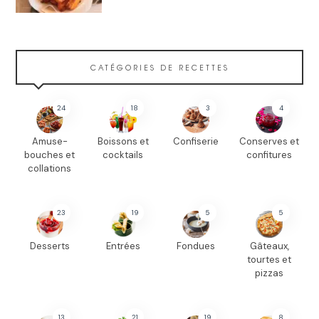
CATÉGORIES DE RECETTES
24
18
3
4
Amuse-
Boissons et
Confiserie
Conserves et
bouches et
cocktails
confitures
collations
23
19
5
5
Desserts
Entrées
Fondues
Gâteaux,
tourtes et
pizzas
13
21
19
8