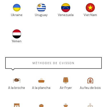
Ukraine
Uruguay
Venezuela
Viet Nam
Yémen
MÉTHODES DE CUISSON
A la broche
A la plancha
Air Fryer
Au feu de bois