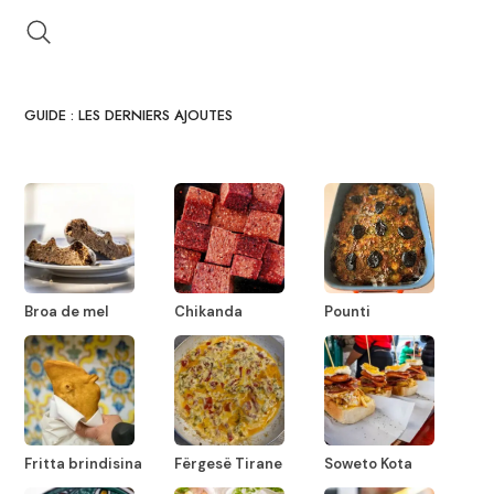
GUIDE : LES DERNIERS AJOUTES
Broa de mel
Chikanda
Pounti
Fritta brindisina
Fërgesë Tirane
Soweto Kota