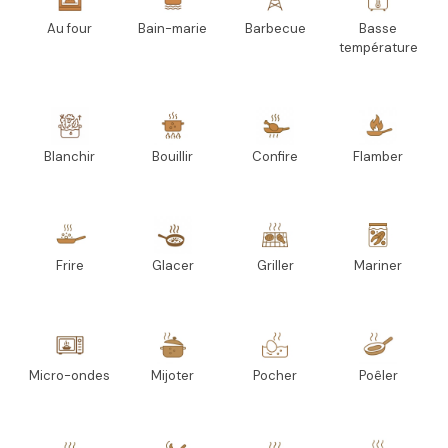
Au four
Bain-marie
Barbecue
Basse
température
Blanchir
Bouillir
Confire
Flamber
Frire
Glacer
Griller
Mariner
Micro-ondes
Mijoter
Pocher
Poêler