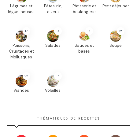
Légumes et
Pâtes, riz,
Pâtisserie et
Petit déjeuner
légumineuses
divers
boulangerie
17
14
7
12
Poissons,
Salades
Sauces et
Soupe
Crustacés et
bases
Mollusques
22
7
Viandes
Volailles
THÉMATIQUES DE RECETTES