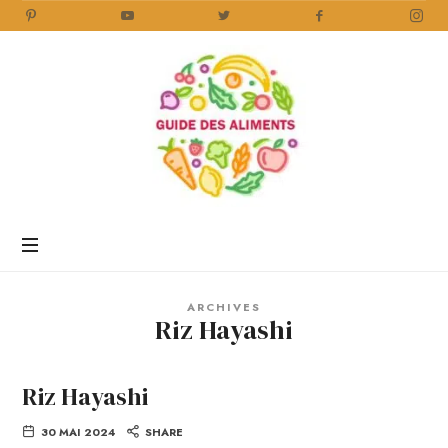
Guide
des
Aliments
Encyclopédie
des
aliments
/
ARCHIVES
www.guidedesaliments.com
Riz Hayashi
Riz Hayashi
30 MAI 2024
SHARE