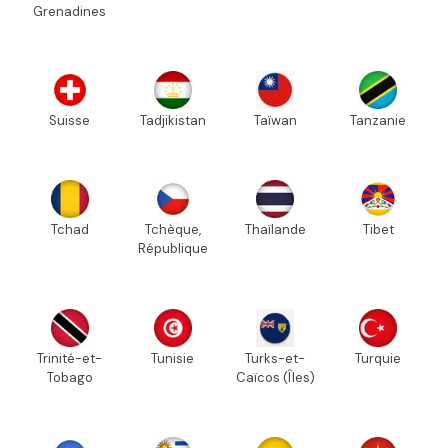
Grenadines
Suisse
Tadjikistan
Taïwan
Tanzanie
Tchad
Tchèque,
Thaïlande
Tibet
République
Trinité-et-
Tunisie
Turks-et-
Turquie
Tobago
Caïcos (Îles)