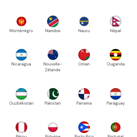
Monténégro
Namibie
Nauru
Népal
Nicaragua
Nouvelle-
Oman
Ouganda
Zélande
Ouzbékistan
Pakistan
Panama
Paraguay
Pérou
Pologne
Porto Rico
Portugal