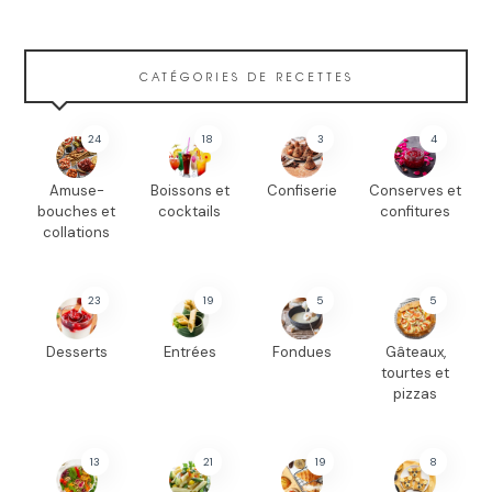
CATÉGORIES DE RECETTES
24
18
3
4
Amuse-
Boissons et
Confiserie
Conserves et
bouches et
cocktails
confitures
collations
23
19
5
5
Desserts
Entrées
Fondues
Gâteaux,
tourtes et
pizzas
13
21
19
8