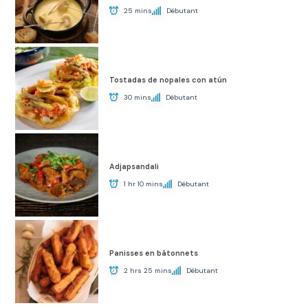
25 mins
Débutant
Tostadas de nopales con atún
30 mins
Débutant
Adjapsandali
1 hr 10 mins
Débutant
Panisses en bâtonnets
2 hrs 25 mins
Débutant