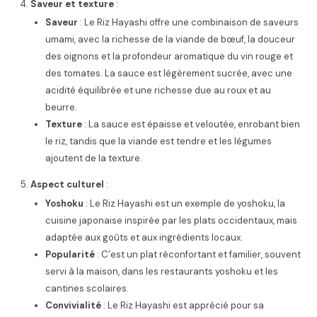
Saveur et texture
:
Saveur
: Le Riz Hayashi offre une combinaison de saveurs
umami, avec la richesse de la viande de bœuf, la douceur
des oignons et la profondeur aromatique du vin rouge et
des tomates. La sauce est légèrement sucrée, avec une
acidité équilibrée et une richesse due au roux et au
beurre.
Texture
: La sauce est épaisse et veloutée, enrobant bien
le riz, tandis que la viande est tendre et les légumes
ajoutent de la texture.
Aspect culturel
:
Yoshoku
: Le Riz Hayashi est un exemple de yoshoku, la
cuisine japonaise inspirée par les plats occidentaux, mais
adaptée aux goûts et aux ingrédients locaux.
Popularité
: C’est un plat réconfortant et familier, souvent
servi à la maison, dans les restaurants yoshoku et les
cantines scolaires.
Convivialité
: Le Riz Hayashi est apprécié pour sa