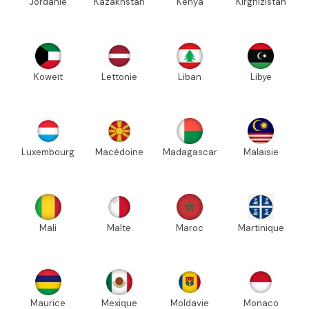
Jordanie
Kazakhstan
Kenya
Kirghizistan
Koweït
Lettonie
Liban
Libye
Luxembourg
Macédoine
Madagascar
Malaisie
Mali
Malte
Maroc
Martinique
Maurice
Mexique
Moldavie
Monaco