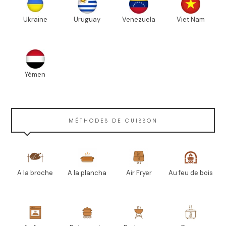
Ukraine
Uruguay
Venezuela
Viet Nam
Yémen
MÉTHODES DE CUISSON
A la broche
A la plancha
Air Fryer
Au feu de bois