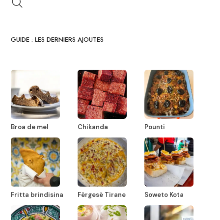
GUIDE : LES DERNIERS AJOUTES
Broa de mel
Chikanda
Pounti
Fritta brindisina
Fërgesë Tirane
Soweto Kota