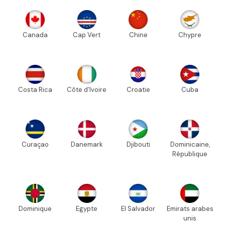
Canada
Cap Vert
Chine
Chypre
Costa Rica
Côte d'Ivoire
Croatie
Cuba
Curaçao
Danemark
Djibouti
Dominicaine,
République
Dominique
Egypte
El Salvador
Emirats arabes
unis