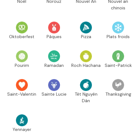
Noël
Norouz
Nouvel An
Nouvel an
chinois
Oktoberfest
Pâques
Pizza
Plats froids
Pourim
Ramadan
Roch Hachana
Saint-Patrick
Saint-Valentin
Sainte Lucie
Têt Nguyên
Thanksgiving
Dán
Yennayer