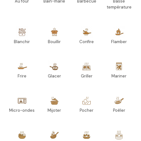
Au four
Bain-marie
Barbecue
Basse
température
Blanchir
Bouillir
Confire
Flamber
Frire
Glacer
Griller
Mariner
Micro-ondes
Mijoter
Pocher
Poêler