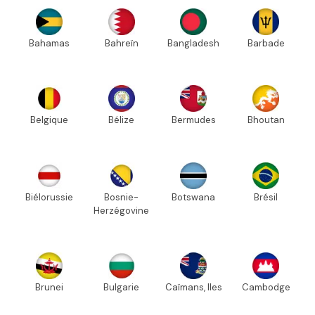
Bahamas
Bahreïn
Bangladesh
Barbade
Belgique
Bélize
Bermudes
Bhoutan
Biélorussie
Bosnie-
Botswana
Brésil
Herzégovine
Brunei
Bulgarie
Caïmans, Iles
Cambodge