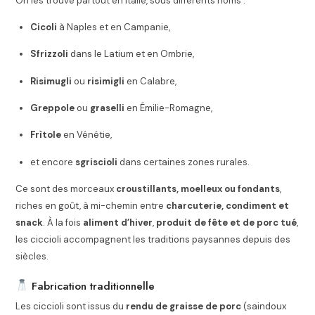
On les trouve partout en Italie, sous différents noms :
Cicoli
à Naples et en Campanie,
Sfrizzoli
dans le Latium et en Ombrie,
Risimugli
ou
risimigli
en Calabre,
Greppole
ou
graselli
en Émilie-Romagne,
Frìtole
en Vénétie,
et encore
sgriscioli
dans certaines zones rurales.
Ce sont des morceaux
croustillants, moelleux ou fondants
,
riches en goût, à mi-chemin entre
charcuterie, condiment et
snack
. À la fois
aliment d’hiver
,
produit de fête et de porc tué
,
les ciccioli accompagnent les traditions paysannes depuis des
siècles.
Fabrication traditionnelle
Les ciccioli sont issus du
rendu de graisse de porc
(saindoux