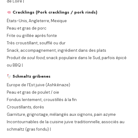
de Loire |
Cracklings (Pork cracklings / pork rinds)
États-Unis, Angleterre, Mexique
Peau et gras de porc
Frite ou grillée après fonte
Très croustillant, soufflé ou dur
Snack, accompagnement, ingrédient dans des plats
Produit de
soul food
, snack populaire dans le Sud, parfois épicé
ou BBQ |
Schmaltz gribenes
Europe de l’Est juive (Ashkénaze)
Peau et gras de poulet / oie
Fondus lentement, croustillés à la fin
Croustillants, dorés
Garniture, grignotage, mélangés aux oignons, pain azyme
Incontournables de la cuisine juive traditionnelle, associés au
schmaltz (gras fondu) |