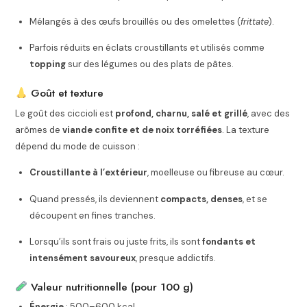
Mélangés à des œufs brouillés ou des omelettes (
frittate
).
Parfois réduits en éclats croustillants et utilisés comme
topping
sur des légumes ou des plats de pâtes.
Goût et texture
Le goût des ciccioli est
profond, charnu, salé et grillé
, avec des
arômes de
viande confite et de noix torréfiées
. La texture
dépend du mode de cuisson :
Croustillante à l’extérieur
, moelleuse ou fibreuse au cœur.
Quand pressés, ils deviennent
compacts, denses
, et se
découpent en fines tranches.
Lorsqu’ils sont frais ou juste frits, ils sont
fondants et
intensément savoureux
, presque addictifs.
Valeur nutritionnelle (pour 100 g)
Énergie
: 500–600 kcal