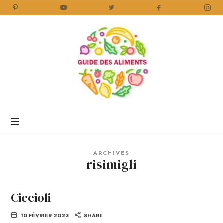
Guide
des
Aliments
Encyclopédie
des
aliments
/
ARCHIVES
www.guidedesaliments.com
risimigli
Ciccioli
10 FÉVRIER 2023
SHARE