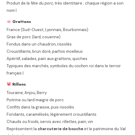
Produit de
la fête du porc
, très identitaire ; chaque région a son
nom |
Grattons
France (Sud-Ouest, Lyonnais, Bourbonnais)
Gras de porc (lard, couenne)
Fondus dans un chaudron, rissolés
Croustillants, brun doré, parfois moelleux
Apéritif, salades, pain aux grattons, quiches
Typiques des marchés, symboles du
cochon roi
dans le terroir
français |
Rillons
Touraine, Anjou, Berry
Poitrine ou lard maigre de porc
Confits dans la graisse, puis rissolés
Fondants, caramélisés, légèrement croustillants
Chauds ou froids, servis avec rillettes, pain, vin
Représentent la
charcuterie de bouche
et le patrimoine du Val