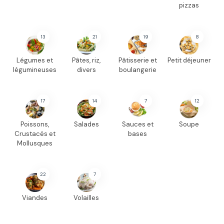
pizzas
13
21
19
8
Légumes et
Pâtes, riz,
Pâtisserie et
Petit déjeuner
légumineuses
divers
boulangerie
17
14
7
12
Poissons,
Salades
Sauces et
Soupe
Crustacés et
bases
Mollusques
22
7
Viandes
Volailles