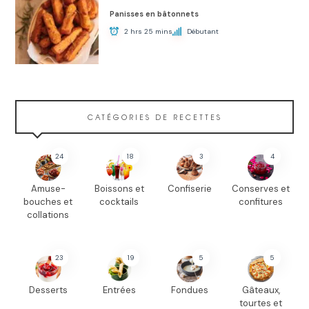
Panisses en bâtonnets
2 hrs 25 mins
Débutant
CATÉGORIES DE RECETTES
24
18
3
4
Amuse-
Boissons et
Confiserie
Conserves et
bouches et
cocktails
confitures
collations
23
19
5
5
Desserts
Entrées
Fondues
Gâteaux,
tourtes et