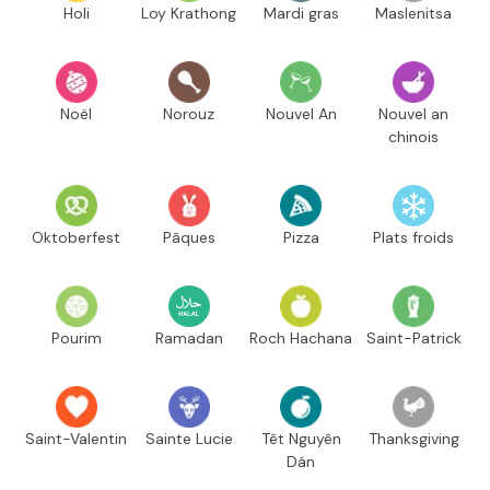
Holi
Loy Krathong
Mardi gras
Maslenitsa
Noël
Norouz
Nouvel An
Nouvel an
chinois
Oktoberfest
Pâques
Pizza
Plats froids
Pourim
Ramadan
Roch Hachana
Saint-Patrick
Saint-Valentin
Sainte Lucie
Têt Nguyên
Thanksgiving
Dán