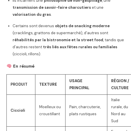
Ils incarnent une
philosophie de non-gaspillage
, une
transmission de savoir-faire charcutiers
et une
valorisation du gras
.
Certains sont devenus
objets de snacking moderne
(cracklings, grattons de supermarché), d’autres sont
réhabilités par la bistronomie et la street food
, tandis que
d’autres restent
très liés aux fêtes rurales ou familiales
(ciccioli, rillons).
En résumé
USAGE
RÉGION /
PRODUIT
TEXTURE
PRINCIPAL
CULTURE
Italie
Moelleux ou
Pain, charcuterie,
rurale, du
Ciccioli
croustillant
plats rustiques
Nord au
Sud