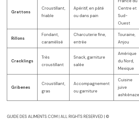
France du
Croustillant,
Apéritif, en pâté
Centre et
Grattons
friable
ou dans pain
Sud-
Ouest
Fondant,
Charcuterie fine,
Touraine,
Rillons
caramélisé
entrée
Anjou
Amérique
Très
Snack, garniture
Cracklings
du Nord,
croustillant
salée
Mexique
Cuisine
Croustillant,
Accompagnement
Gribenes
juive
gras
ou garniture
ashkénaz
GUIDE DES ALIMENTS.COM | ALL RIGHTS RESERVED | ©