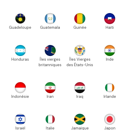
Guadeloupe
Guatemala
Guinée
Haïti
Honduras
Îles vierges
Îles Vierges
Inde
britanniques
des États-Unis
Indonésie
Iran
Iraq
Irlande
Israël
Italie
Jamaïque
Japon