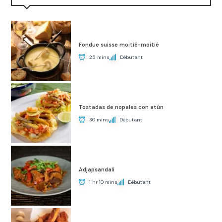
Fondue suisse moitié-moitié
25 mins
Débutant
Tostadas de nopales con atún
30 mins
Débutant
Adjapsandali
1 hr 10 mins
Débutant