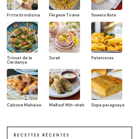
Fritta brindisina
Fërgesë Tirane
Soweto Kota
Trinxat de la
Żurek
Pataniscas
Cerdanya
Calzone Maltaise
Malfouf Mih-sheh
Sopa paraguaya
RECETTES RÉCENTES