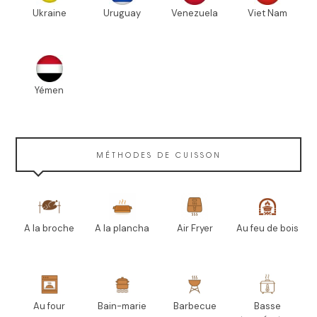
Ukraine
Uruguay
Venezuela
Viet Nam
Yémen
MÉTHODES DE CUISSON
A la broche
A la plancha
Air Fryer
Au feu de bois
Au four
Bain-marie
Barbecue
Basse