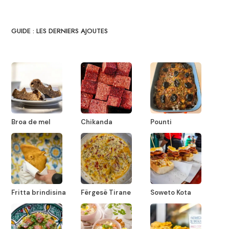
GUIDE : LES DERNIERS AJOUTES
Broa de mel
Chikanda
Pounti
Fritta brindisina
Fërgesë Tirane
Soweto Kota