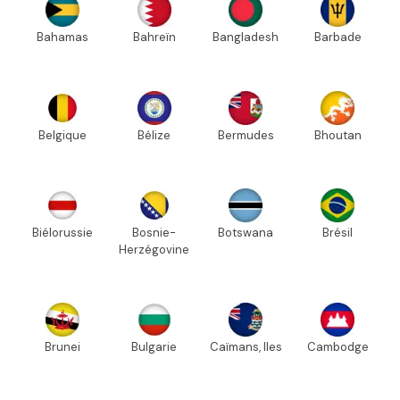
Bahamas
Bahreïn
Bangladesh
Barbade
Belgique
Bélize
Bermudes
Bhoutan
Biélorussie
Bosnie-
Botswana
Brésil
Herzégovine
Brunei
Bulgarie
Caïmans, Iles
Cambodge