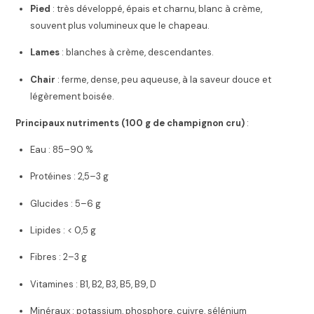
Pied
: très développé, épais et charnu, blanc à crème,
souvent plus volumineux que le chapeau.
Lames
: blanches à crème, descendantes.
Chair
: ferme, dense, peu aqueuse, à la saveur douce et
légèrement boisée.
Principaux nutriments (100 g de champignon cru)
:
Eau : 85–90 %
Protéines : 2,5–3 g
Glucides : 5–6 g
Lipides : < 0,5 g
Fibres : 2–3 g
Vitamines : B1, B2, B3, B5, B9, D
Minéraux : potassium, phosphore, cuivre, sélénium