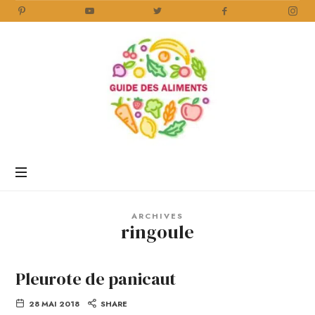
Guide
des
Aliments
Encyclopédie
des
aliments
/
ARCHIVES
www.guidedesaliments.com
ringoule
Pleurote de panicaut
28 MAI 2018
SHARE