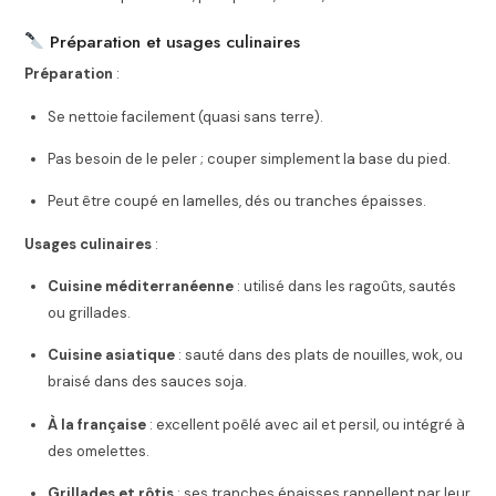
Préparation et usages culinaires
Préparation
:
Se nettoie facilement (quasi sans terre).
Pas besoin de le peler ; couper simplement la base du pied.
Peut être coupé en lamelles, dés ou tranches épaisses.
Usages culinaires
:
Cuisine méditerranéenne
: utilisé dans les ragoûts, sautés
ou grillades.
Cuisine asiatique
: sauté dans des plats de nouilles, wok, ou
braisé dans des sauces soja.
À la française
: excellent poêlé avec ail et persil, ou intégré à
des omelettes.
Grillades et rôtis
: ses tranches épaisses rappellent par leur