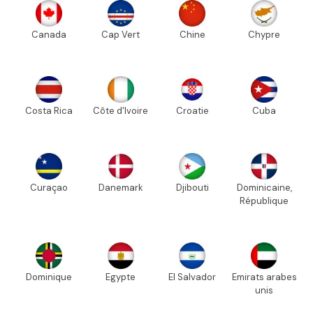
Canada
Cap Vert
Chine
Chypre
Costa Rica
Côte d'Ivoire
Croatie
Cuba
Curaçao
Danemark
Djibouti
Dominicaine,
République
Dominique
Egypte
El Salvador
Emirats arabes
unis