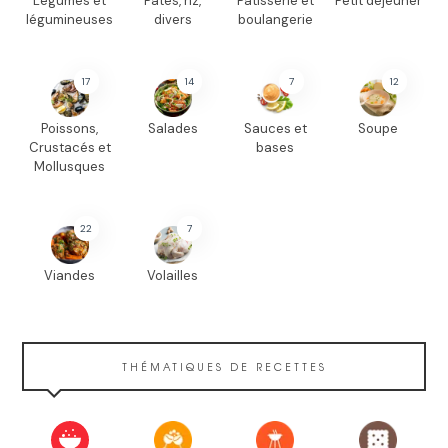
Légumes et
Pâtes, riz,
Pâtisserie et
Petit déjeuner
légumineuses
divers
boulangerie
17
14
7
12
Poissons,
Salades
Sauces et
Soupe
Crustacés et
bases
Mollusques
22
7
Viandes
Volailles
THÉMATIQUES DE RECETTES