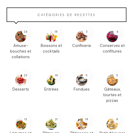
CATÉGORIES DE RECETTES
24
18
3
4
Amuse-
Boissons et
Confiserie
Conserves et
bouches et
cocktails
confitures
collations
23
19
5
5
Desserts
Entrées
Fondues
Gâteaux,
tourtes et
pizzas
13
21
19
8