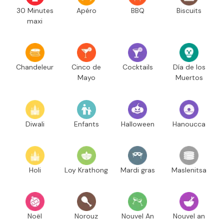
30 Minutes
Apéro
BBQ
Biscuits
maxi
Chandeleur
Cinco de
Cocktails
Día de los
Mayo
Muertos
Diwali
Enfants
Halloween
Hanoucca
Holi
Loy Krathong
Mardi gras
Maslenitsa
Noël
Norouz
Nouvel An
Nouvel an