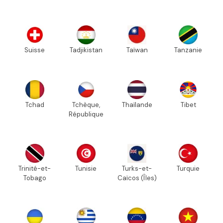
Suisse
Tadjikistan
Taïwan
Tanzanie
Tchad
Tchèque,
Thaïlande
Tibet
République
Trinité-et-
Tunisie
Turks-et-
Turquie
Tobago
Caïcos (Îles)