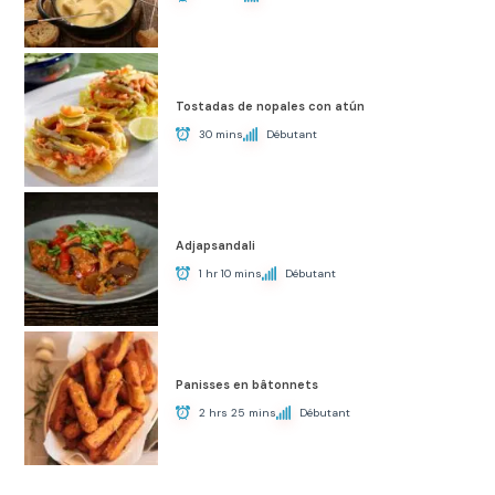
Tostadas de nopales con atún
30 mins
Débutant
Adjapsandali
1 hr 10 mins
Débutant
Panisses en bâtonnets
2 hrs 25 mins
Débutant