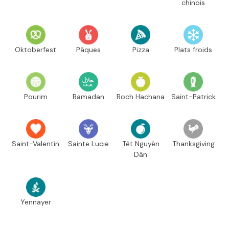
chinois
Oktoberfest
Pâques
Pizza
Plats froids
Pourim
Ramadan
Roch Hachana
Saint-Patrick
Saint-Valentin
Sainte Lucie
Têt Nguyên
Thanksgiving
Dán
Yennayer