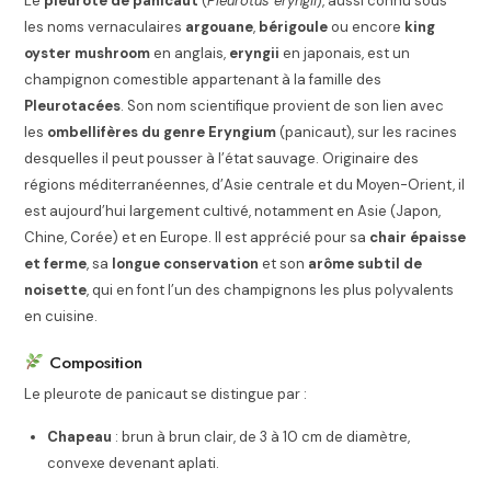
Le
pleurote de panicaut
(
Pleurotus eryngii
), aussi connu sous
les noms vernaculaires
argouane
,
bérigoule
ou encore
king
oyster mushroom
en anglais,
eryngii
en japonais, est un
champignon comestible appartenant à la famille des
Pleurotacées
. Son nom scientifique provient de son lien avec
les
ombellifères du genre Eryngium
(panicaut), sur les racines
desquelles il peut pousser à l’état sauvage. Originaire des
régions méditerranéennes, d’Asie centrale et du Moyen-Orient, il
est aujourd’hui largement cultivé, notamment en Asie (Japon,
Chine, Corée) et en Europe. Il est apprécié pour sa
chair épaisse
et ferme
, sa
longue conservation
et son
arôme subtil de
noisette
, qui en font l’un des champignons les plus polyvalents
en cuisine.
Composition
Le pleurote de panicaut se distingue par :
Chapeau
: brun à brun clair, de 3 à 10 cm de diamètre,
convexe devenant aplati.