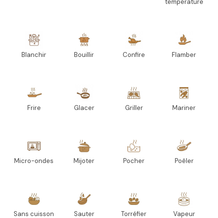
température
Blanchir
Bouillir
Confire
Flamber
Frire
Glacer
Griller
Mariner
Micro-ondes
Mijoter
Pocher
Poêler
Sans cuisson
Sauter
Torréfier
Vapeur