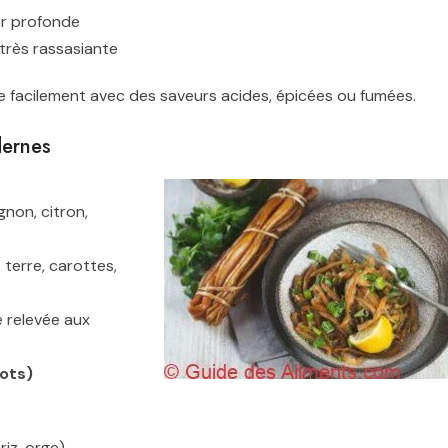
er profonde
 très rassasiante
ie facilement avec des saveurs acides, épicées ou fumées.
dernes
gnon, citron,
terre, carottes,
e relevée aux
cots)
riz, orge)