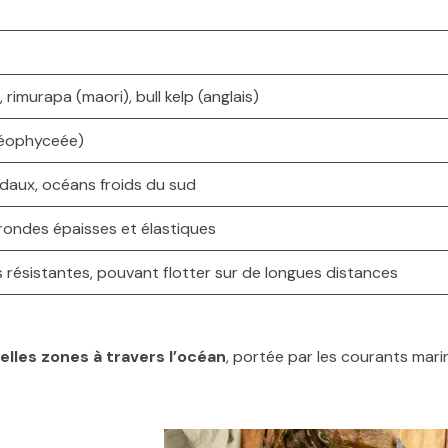
imurapa (maori), bull kelp (anglais)
héophyceée)
idaux, océans froids du sud
frondes épaisses et élastiques
s résistantes, pouvant flotter sur de longues distances
elles zones à travers l’océan
, portée par les courants mari