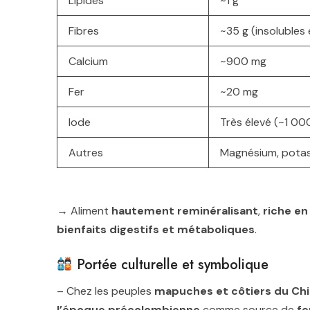
Lipides
~1 g
Fibres
~35 g (insolubles
Calcium
~900 mg
Fer
~20 mg
Iode
Très élevé (~1 00
Autres
Magnésium, potas
→ Aliment
hautement reminéralisant
,
riche en
bienfaits digestifs et métaboliques
.
Portée culturelle et symbolique
– Chez les peuples
mapuches et côtiers du Chil
l’époque précolombienne
comme source de
fe