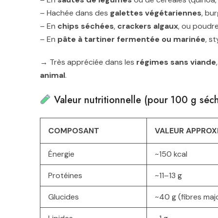
– Hachée dans des
galettes végétariennes
, bu
– En
chips séchées
,
crackers algaux
, ou poud
– En
pâte à tartiner fermentée ou marinée
, s
→ Très appréciée dans les
régimes sans viande
animal
.
Valeur nutritionnelle (pour 100 g sé
COMPOSANT
VALEUR APPROXI
Énergie
~150 kcal
Protéines
~11–13 g
Glucides
~40 g (fibres majo