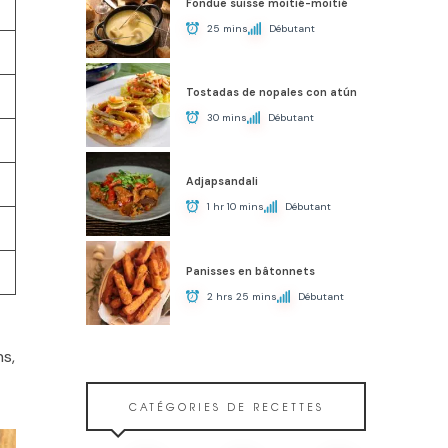
Fondue suisse moitié-moitié
25 mins
Débutant
Tostadas de nopales con atún
30 mins
Débutant
Adjapsandali
1 hr 10 mins
Débutant
Panisses en bâtonnets
2 hrs 25 mins
Débutant
ns,
CATÉGORIES DE RECETTES