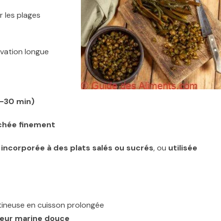
 les plages
vation longue
5–30 min)
achée finement
e
incorporée à des plats salés ou sucrés
, ou
utilisée
atineuse en cuisson prolongée
veur marine douce