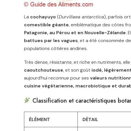
La
cochayuyo
(
Durvillaea antarctica
), parfois o
comestible géante
, emblématique des côtes fr
Patagonie, au Pérou et en Nouvelle-Zélande
. 
battues par les vagues
, et a été consommée de
populations côtières andines.
Très dense, résistante, et riche en nutriments, ell
caoutchouteuse
, et son goût
iodé, légèrement
aujourd’hui reconnue pour ses
valeurs nutrition
cuisine végétarienne, macrobiotique et dura
Classification et caractéristiques bot
ÉLÉMENT
DÉTAIL