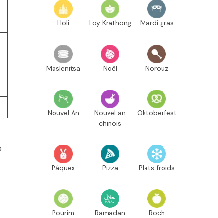
Holi
Loy Krathong
Mardi gras
Maslenitsa
Noël
Norouz
Nouvel An
Nouvel an
Oktoberfest
chinois
s
Pâques
Pizza
Plats froids
Pourim
Ramadan
Roch