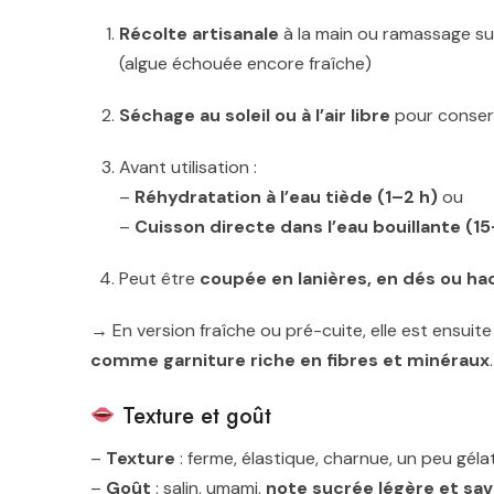
Récolte artisanale
à la main ou ramassage sur
(algue échouée encore fraîche)
Séchage au soleil ou à l’air libre
pour conser
Avant utilisation :
–
Réhydratation à l’eau tiède (1–2 h)
ou
–
Cuisson directe dans l’eau bouillante (1
Peut être
coupée en lanières, en dés ou h
→ En version fraîche ou pré-cuite, elle est ensuit
comme garniture riche en fibres et minéraux
.
Texture et goût
–
Texture
: ferme, élastique, charnue, un peu gél
–
Goût
: salin, umami,
note sucrée légère et sa