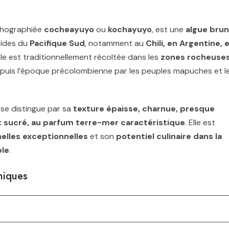
rthographiée
cocheayuyo
ou
kochayuyo
, est une
algue bru
oides du
Pacifique Sud
, notamment au
Chili, en Argentine, 
Elle est traditionnellement récoltée dans les
zones rocheuse
puis l’époque précolombienne par les peuples mapuches et l
e se distingue par sa
texture épaisse, charnue, presque
 sucré, au parfum terre-mer caractéristique
. Elle est
nelles exceptionnelles
et son
potentiel culinaire dans la
ble
.
aniques