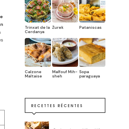
ne
en
Trinxat de la
Żurek
Pataniscas
Cerdanya
s
es
Calzone
Malfouf Mih-
Sopa
Maltaise
sheh
paraguaya
RECETTES RÉCENTES