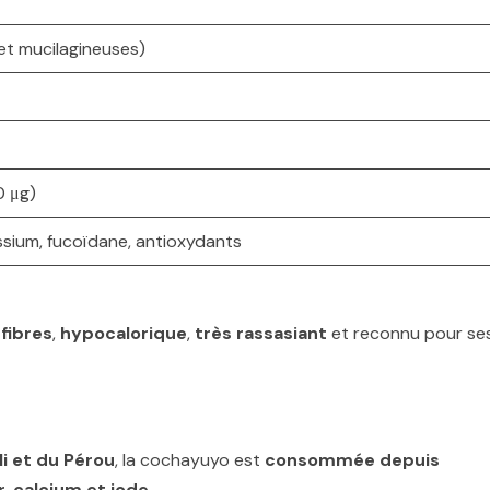
 et mucilagineuses)
0 μg)
sium, fucoïdane, antioxydants
 fibres
,
hypocalorique
,
très rassasiant
et reconnu pour se
i et du Pérou
, la cochayuyo est
consommée depuis
r, calcium et iode