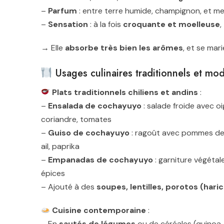
–
Parfum
: entre terre humide, champignon, et m
–
Sensation
: à la fois
croquante et moelleuse
,
→ Elle
absorbe très bien les arômes
, et se mar
Usages culinaires traditionnels et mo
Plats traditionnels chiliens et andins
:
–
Ensalada de cochayuyo
: salade froide avec oi
coriandre, tomates
–
Guiso de cochayuyo
: ragoût avec pommes de 
ail, paprika
–
Empanadas de cochayuyo
: garniture végétal
épices
– Ajouté à des
soupes, lentilles, porotos (hari
Cuisine contemporaine
:
– En
sautés de légumes
ou de céréales (quinoa, 