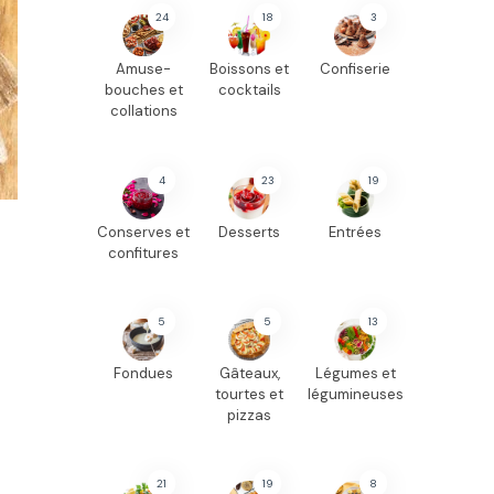
24
18
3
Amuse-
Boissons et
Confiserie
bouches et
cocktails
collations
4
23
19
Conserves et
Desserts
Entrées
confitures
5
5
13
Fondues
Gâteaux,
Légumes et
tourtes et
légumineuses
pizzas
21
19
8