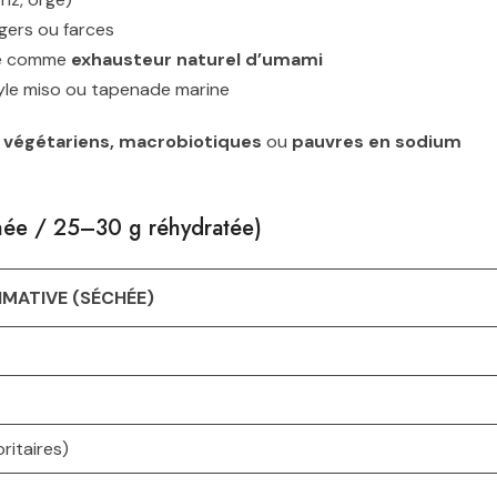
rgers ou farces
re comme
exhausteur naturel d’umami
tyle miso ou tapenade marine
,
végétariens, macrobiotiques
ou
pauvres en sodium
chée / 25–30 g réhydratée)
MATIVE (SÉCHÉE)
ritaires)