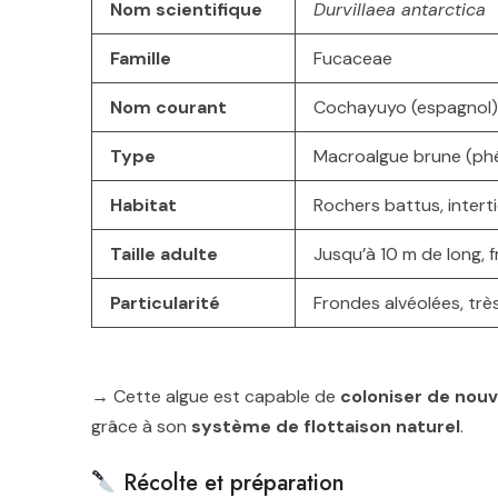
Nom scientifique
Durvillaea antarctica
Famille
Fucaceae
Nom courant
Cochayuyo (espagnol), r
Type
Macroalgue brune (p
Habitat
Rochers battus, intert
Taille adulte
Jusqu’à 10 m de long, 
Particularité
Frondes alvéolées, trè
→ Cette algue est capable de
coloniser de nouv
grâce à son
système de flottaison naturel
.
Récolte et préparation