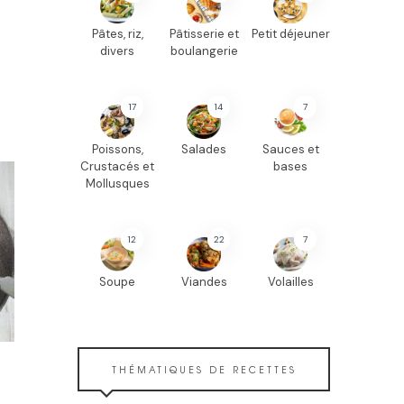
Pâtes, riz,
Pâtisserie et
Petit déjeuner
divers
boulangerie
17
14
7
Poissons,
Salades
Sauces et
Crustacés et
bases
Mollusques
12
22
7
Soupe
Viandes
Volailles
THÉMATIQUES DE RECETTES