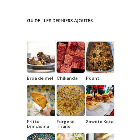
GUIDE : LES DERNIERS AJOUTES
Broa de mel
Chikanda
Pounti
Fritta
Fërgesë
Soweto Kota
brindisina
Tirane