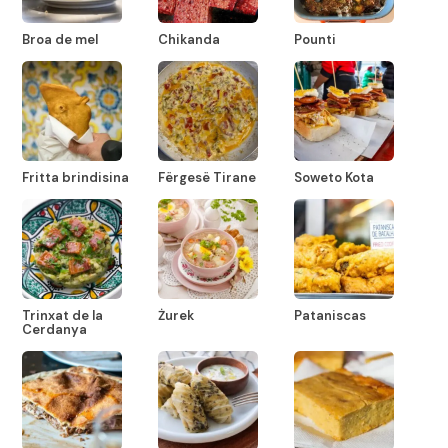
Broa de mel
Chikanda
Pounti
Fritta brindisina
Fërgesë Tirane
Soweto Kota
Trinxat de la
Żurek
Pataniscas
Cerdanya