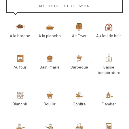
MÉTHODES DE CUISSON
A la broche
A la plancha
Air Fryer
Au feu de bois
Au four
Bain-marie
Barbecue
Basse
température
Blanchir
Bouillir
Confire
Flamber