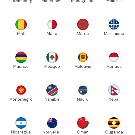
Luxembourg
Macédoine
Madagascar
Malaisie
Mali
Malte
Maroc
Martinique
Maurice
Mexique
Moldavie
Monaco
Monténégro
Namibie
Nauru
Népal
Nicaragua
Nouvelle-
Oman
Ouganda