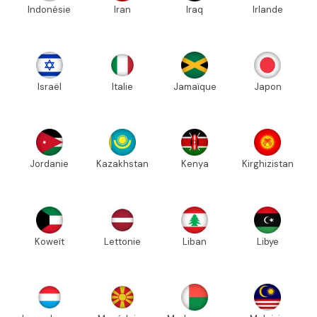
Indonésie
Iran
Iraq
Irlande
Israël
Italie
Jamaïque
Japon
Jordanie
Kazakhstan
Kenya
Kirghizistan
Koweït
Lettonie
Liban
Libye