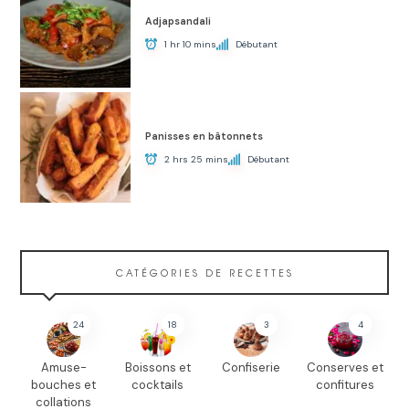
Adjapsandali
1 hr 10 mins
Débutant
Panisses en bâtonnets
2 hrs 25 mins
Débutant
CATÉGORIES DE RECETTES
24
18
3
4
Amuse-
Boissons et
Confiserie
Conserves et
bouches et
cocktails
confitures
collations