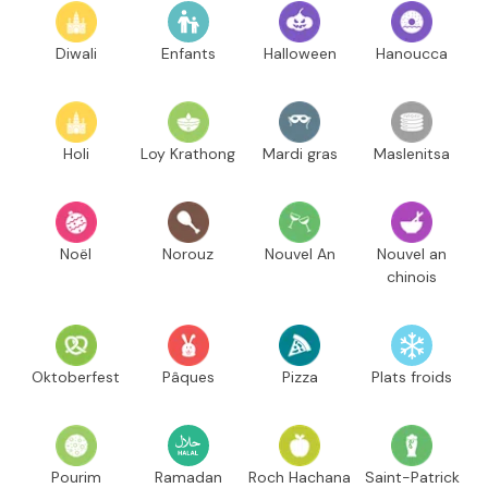
Diwali
Enfants
Halloween
Hanoucca
Holi
Loy Krathong
Mardi gras
Maslenitsa
Noël
Norouz
Nouvel An
Nouvel an
chinois
Oktoberfest
Pâques
Pizza
Plats froids
Pourim
Ramadan
Roch Hachana
Saint-Patrick