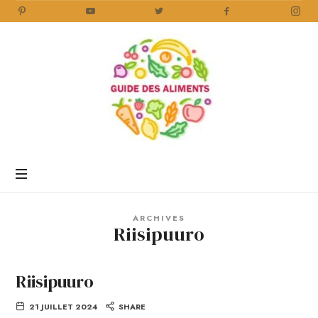
Guide
des
Aliments
Encyclopédie
des
aliments
/
ARCHIVES
www.guidedesaliments.com
Riisipuuro
Riisipuuro
21 JUILLET 2024
SHARE