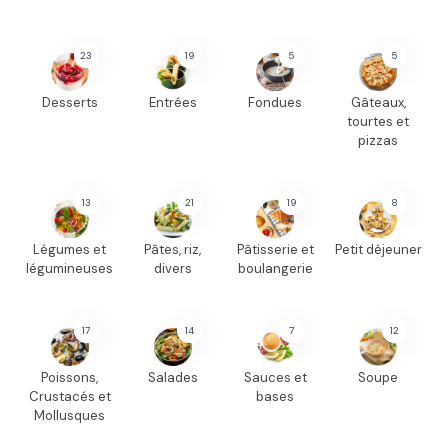
23
19
5
5
Desserts
Entrées
Fondues
Gâteaux,
tourtes et
pizzas
13
21
19
8
Légumes et
Pâtes, riz,
Pâtisserie et
Petit déjeuner
légumineuses
divers
boulangerie
17
14
7
12
Poissons,
Salades
Sauces et
Soupe
Crustacés et
bases
Mollusques