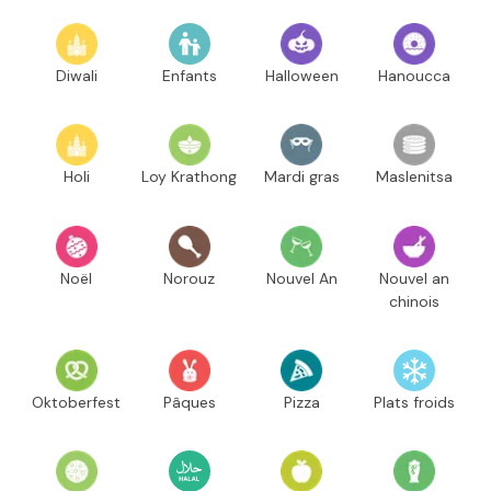
Diwali
Enfants
Halloween
Hanoucca
Holi
Loy Krathong
Mardi gras
Maslenitsa
Noël
Norouz
Nouvel An
Nouvel an
chinois
Oktoberfest
Pâques
Pizza
Plats froids