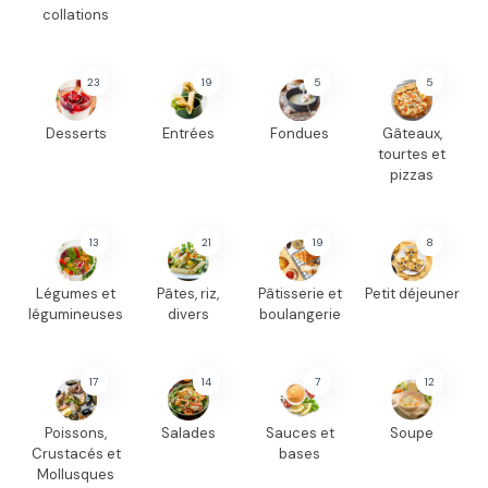
collations
23
19
5
5
Desserts
Entrées
Fondues
Gâteaux,
tourtes et
pizzas
13
21
19
8
Légumes et
Pâtes, riz,
Pâtisserie et
Petit déjeuner
légumineuses
divers
boulangerie
17
14
7
12
Poissons,
Salades
Sauces et
Soupe
Crustacés et
bases
Mollusques