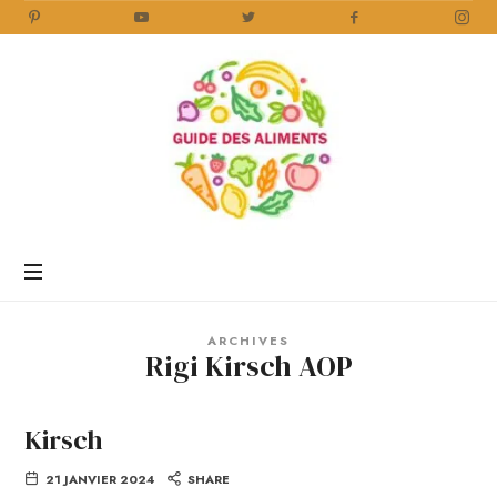
Guide
des
Aliments
Encyclopédie
des
aliments
/
ARCHIVES
www.guidedesaliments.com
Rigi Kirsch AOP
Kirsch
21 JANVIER 2024
SHARE