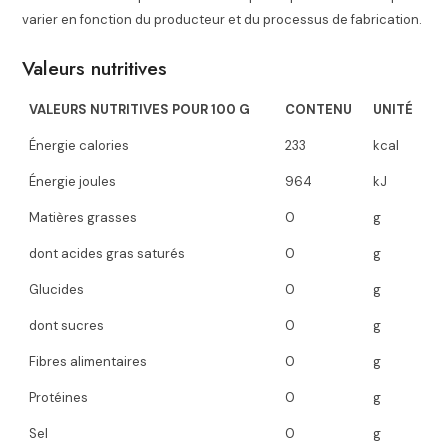
varier en fonction du producteur et du processus de fabrication.
Valeurs nutritives
VALEURS NUTRITIVES POUR 100 G
CONTENU
UNITÉ
Énergie calories
233
kcal
Énergie joules
964
kJ
Matières grasses
0
g
dont acides gras saturés
0
g
Glucides
0
g
dont sucres
0
g
Fibres alimentaires
0
g
Protéines
0
g
Sel
0
g