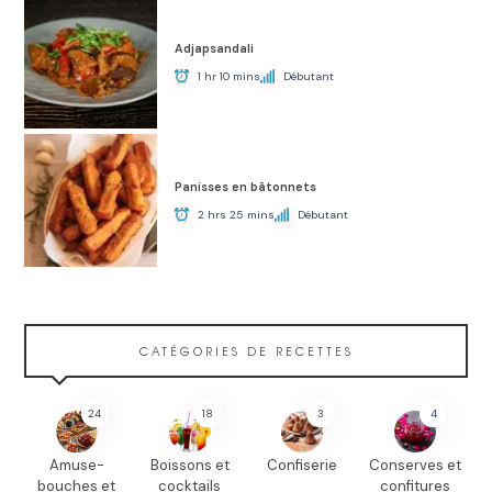
Adjapsandali
1 hr 10 mins
Débutant
Panisses en bâtonnets
2 hrs 25 mins
Débutant
CATÉGORIES DE RECETTES
24
18
3
4
Amuse-
Boissons et
Confiserie
Conserves et
bouches et
cocktails
confitures