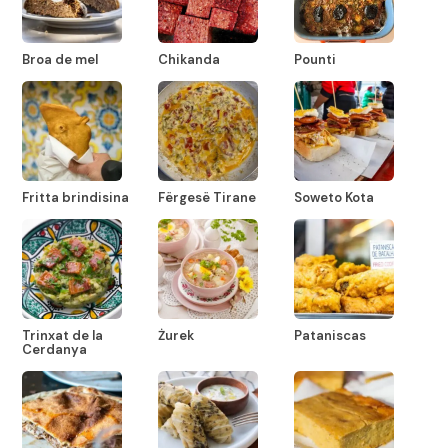
Broa de mel
Chikanda
Pounti
Fritta brindisina
Fërgesë Tirane
Soweto Kota
Trinxat de la
Żurek
Pataniscas
Cerdanya