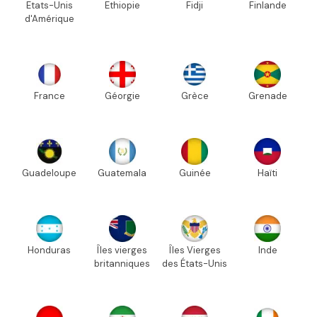
Etats-Unis
Ethiopie
Fidji
Finlande
d'Amérique
France
Géorgie
Grèce
Grenade
Guadeloupe
Guatemala
Guinée
Haïti
Honduras
Îles vierges
Îles Vierges
Inde
britanniques
des États-Unis