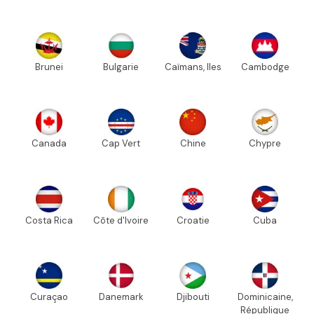
Brunei
Bulgarie
Caïmans, Iles
Cambodge
Canada
Cap Vert
Chine
Chypre
Costa Rica
Côte d'Ivoire
Croatie
Cuba
Curaçao
Danemark
Djibouti
Dominicaine,
République