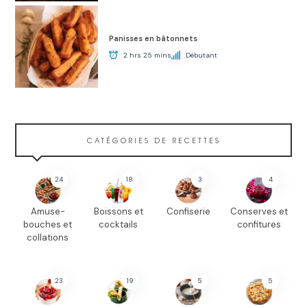
Panisses en bâtonnets
2 hrs 25 mins
Débutant
CATÉGORIES DE RECETTES
24
18
3
4
Amuse-
Boissons et
Confiserie
Conserves et
bouches et
cocktails
confitures
collations
23
19
5
5