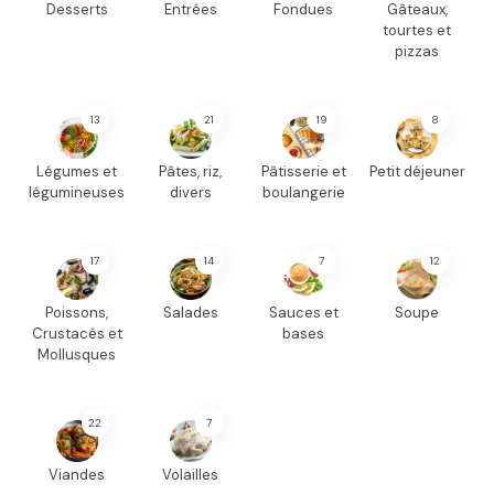
Desserts
Entrées
Fondues
Gâteaux,
tourtes et
pizzas
13
21
19
8
Légumes et
Pâtes, riz,
Pâtisserie et
Petit déjeuner
légumineuses
divers
boulangerie
17
14
7
12
Poissons,
Salades
Sauces et
Soupe
Crustacés et
bases
Mollusques
22
7
Viandes
Volailles