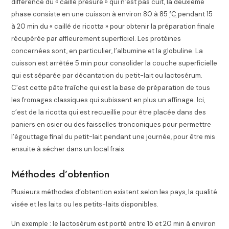
différence du « caillé présuré » qui n’est pas cuit, la deuxième
phase consiste en une cuisson à environ
80
à
85
°C
pendant 15
à 20 min du « caillé de ricotta » pour obtenir la préparation finale
récupérée par affleurement superficiel. Les protéines
concernées sont, en particulier, l’albumine et la globuline. La
cuisson est arrêtée 5 min pour consolider la couche superficielle
qui est séparée par décantation du petit-lait ou lactosérum.
C’est cette pâte fraîche qui est la base de préparation de tous
les fromages classiques qui subissent en plus un affinage. Ici,
c’est de la ricotta qui est recueillie pour être placée dans des
paniers en osier ou des faisselles tronconiques pour permettre
l’égouttage final du petit-lait pendant une journée, pour être mis
ensuite à sécher dans un local frais
.
Méthodes d’obtention
Plusieurs méthodes d’obtention existent selon les pays, la qualité
visée et les laits ou les petits-laits disponibles.
Un exemple : le lactosérum est porté entre 15 et 20 min à environ