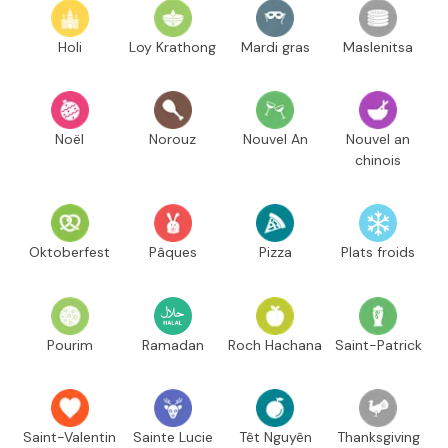
Holi
Loy Krathong
Mardi gras
Maslenitsa
Noël
Norouz
Nouvel An
Nouvel an
chinois
Oktoberfest
Pâques
Pizza
Plats froids
Pourim
Ramadan
Roch Hachana
Saint-Patrick
Saint-Valentin
Sainte Lucie
Têt Nguyên
Thanksgiving