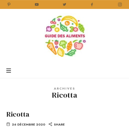
Guide
des
Aliments
Encyclopédie
des
aliments
/
ARCHIVES
www.guidedesaliments.com
Ricotta
Ricotta
26 DÉCEMBRE 2020
SHARE