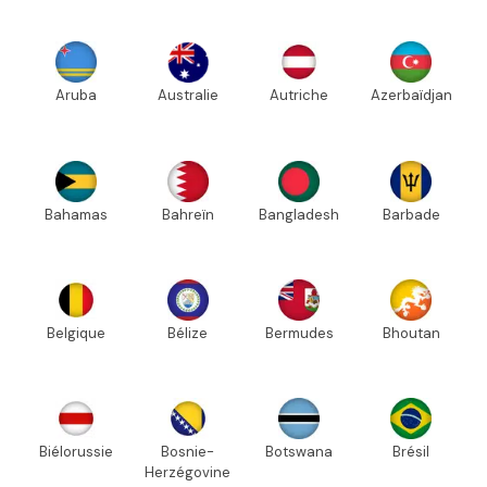
Aruba
Australie
Autriche
Azerbaïdjan
Bahamas
Bahreïn
Bangladesh
Barbade
Belgique
Bélize
Bermudes
Bhoutan
Biélorussie
Bosnie-
Botswana
Brésil
Herzégovine