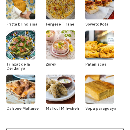
Fritta brindisina
Fërgesë Tirane
Soweto Kota
Trinxat de la
Żurek
Pataniscas
Cerdanya
Calzone Maltaise
Malfouf Mih-sheh
Sopa paraguaya