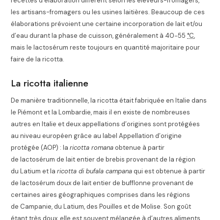
recettes d’élaboration diffèrent selon les éleveurs-fromagers,
les artisans-fromagers ou les usines laitières. Beaucoup de ces
élaborations prévoient une certaine incorporation de lait et/ou
d’eau durant la phase de cuisson, généralement à
40−55
°C
,
mais le lactosérum reste toujours en quantité majoritaire pour
faire de la ricotta.
La ricotta italienne
De manière traditionnelle, la ricotta était fabriquée en Italie dans
le Piémont et la Lombardie
, mais il en existe de nombreuses
autres en Italie et deux appellations d’origines sont protégées
au niveau européen grâce au label Appellation d’origine
protégée (AOP) : la
ricotta romana
obtenue à partir
de lactosérum de lait entier de brebis
provenant de la région
du Latium et la
ricotta di bufala campana
qui est obtenue à partir
de lactosérum doux de lait entier
de bufflonne provenant de
certaines aires géographiques comprises dans les régions
de Campanie, du Latium, des Pouilles et de Molise. Son goût
étant très doux, elle est souvent mélangée à d’autres aliments