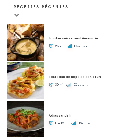
RECETTES RÉCENTES
Fondue suisse moitié-moitié
25 mins
Débutant
Tostadas de nopales con atún
30 mins
Débutant
Adjapsandali
1 hr 10 mins
Débutant