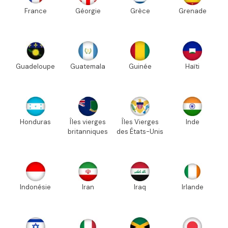
France
Géorgie
Grèce
Grenade
Guadeloupe
Guatemala
Guinée
Haïti
Honduras
Îles vierges
Îles Vierges
Inde
britanniques
des États-Unis
Indonésie
Iran
Iraq
Irlande