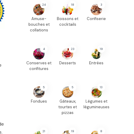
24
18
3
Amuse-
Boissons et
Confiserie
bouches et
cocktails
collations
4
23
19
Conserves et
Desserts
Entrées
e
confitures
5
5
13
Fondues
Gâteaux,
Légumes et
tourtes et
légumineuses
pizzas
de
e.
21
19
8