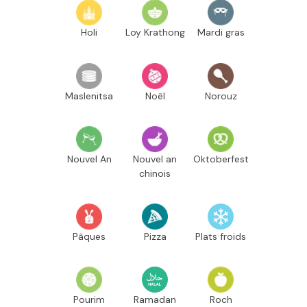
Holi
Loy Krathong
Mardi gras
Maslenitsa
Noël
Norouz
Nouvel An
Nouvel an
Oktoberfest
chinois
Pâques
Pizza
Plats froids
Pourim
Ramadan
Roch