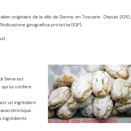
talien originaire de la ville de Sienne, en Toscane. Depuis 2010,
’
Indicazione geografica protetta
(IGP).
it :
 di Siena est
ui lui confère
 est un ingrédient
aractéristique.
les ingrédients