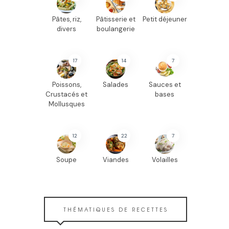
Pâtes, riz,
Pâtisserie et
Petit déjeuner
divers
boulangerie
17
14
7
Poissons,
Salades
Sauces et
Crustacés et
bases
Mollusques
12
22
7
Soupe
Viandes
Volailles
THÉMATIQUES DE RECETTES