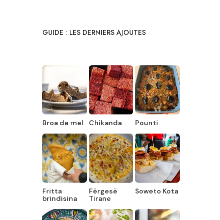
GUIDE : LES DERNIERS AJOUTES
Broa de mel
Chikanda
Pounti
Fritta
Fërgesë
Soweto Kota
brindisina
Tirane