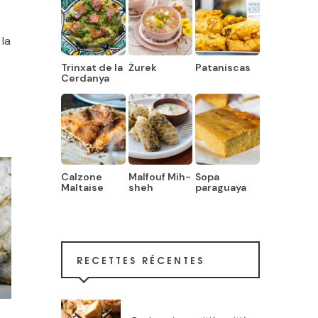
 la
Trinxat de la
Żurek
Pataniscas
Cerdanya
Calzone
Malfouf Mih-
Sopa
Maltaise
sheh
paraguaya
RECETTES RÉCENTES