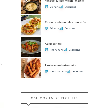
Fondue suisse moitié-moitié
25 mins
Débutant
Tostadas de nopales con atún
30 mins
Débutant
Adjapsandali
1 hr 10 mins
Débutant
r.
Panisses en bâtonnets
2 hrs 25 mins
Débutant
CATÉGORIES DE RECETTES