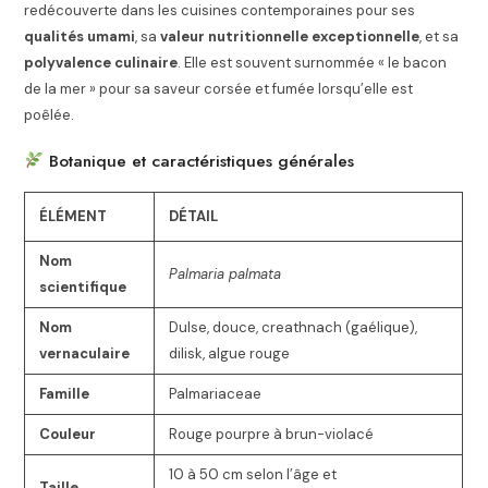
redécouverte dans les cuisines contemporaines pour ses
qualités umami
, sa
valeur nutritionnelle exceptionnelle
, et sa
polyvalence culinaire
. Elle est souvent surnommée « le bacon
de la mer » pour sa saveur corsée et fumée lorsqu’elle est
poêlée.
Botanique et caractéristiques générales
ÉLÉMENT
DÉTAIL
Nom
Palmaria palmata
scientifique
Nom
Dulse, douce, creathnach (gaélique),
vernaculaire
dilisk, algue rouge
Famille
Palmariaceae
Couleur
Rouge pourpre à brun-violacé
10 à 50 cm selon l’âge et
Taille