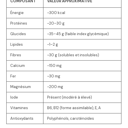
COMPOSANT
VALEUR APPROXIMATIVE
Énergie
~300 kcal
Protéines
~20–30 g
Glucides
~35–45 g (faible index glycémique)
Lipides
~1–2 g
Fibres
~30 g (solubles et insolubles)
Calcium
~150 mg
Fer
~30 mg
Magnésium
~200 mg
Iode
Présent (modéré à élevé)
Vitamines
B6, B12 (forme assimilable), E, A
Antioxydants
Polyphénols, caroténoïdes