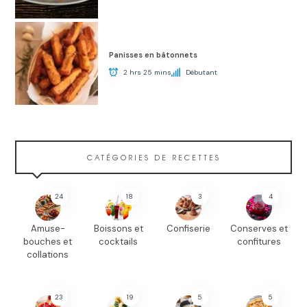
Panisses en bâtonnets
2 hrs 25 mins
Débutant
CATÉGORIES DE RECETTES
24
18
3
4
Amuse-
Boissons et
Confiserie
Conserves et
bouches et
cocktails
confitures
collations
23
19
5
5