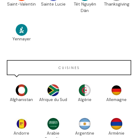
Saint-Valentin
Sainte Lucie
Têt Nguyên
Thanksgiving
Dán
Yennayer
CUISINES
Afghanistan
Afrique du Sud
Algérie
Allemagne
Andorre
Arabie
Argentine
Arménie