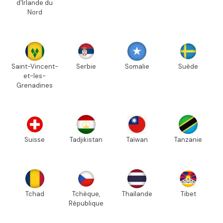
d'Irlande du
Nord
Saint-Vincent-
Serbie
Somalie
Suède
et-les-
Grenadines
Suisse
Tadjikistan
Taïwan
Tanzanie
Tchad
Tchèque,
Thaïlande
Tibet
République