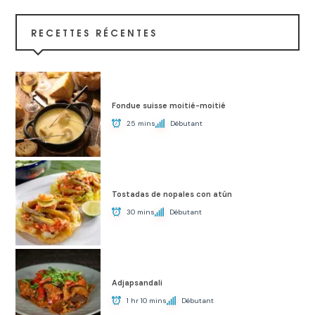
RECETTES RÉCENTES
Fondue suisse moitié-moitié
25 mins
Débutant
Tostadas de nopales con atún
30 mins
Débutant
Adjapsandali
1 hr 10 mins
Débutant