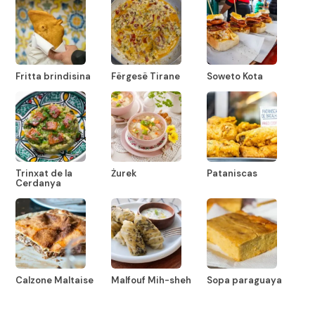
Fritta brindisina
Fërgesë Tirane
Soweto Kota
Trinxat de la
Żurek
Pataniscas
Cerdanya
Calzone Maltaise
Malfouf Mih-sheh
Sopa paraguaya