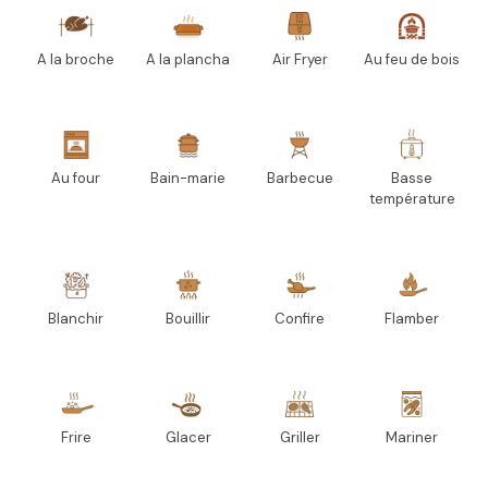
A la broche
A la plancha
Air Fryer
Au feu de bois
Au four
Bain-marie
Barbecue
Basse
température
Blanchir
Bouillir
Confire
Flamber
Frire
Glacer
Griller
Mariner