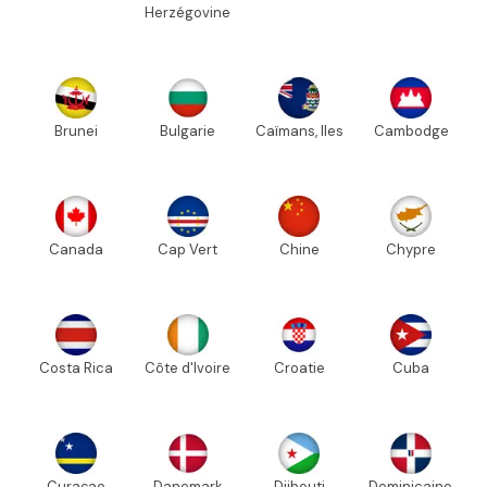
Herzégovine
Brunei
Bulgarie
Caïmans, Iles
Cambodge
Canada
Cap Vert
Chine
Chypre
Costa Rica
Côte d'Ivoire
Croatie
Cuba
Curaçao
Danemark
Djibouti
Dominicaine,