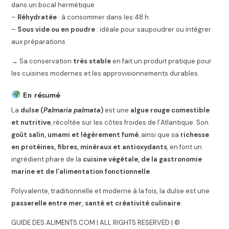
dans un bocal hermétique
–
Réhydratée
: à consommer dans les 48 h
–
Sous vide ou en poudre
: idéale pour saupoudrer ou intégrer
aux préparations
→ Sa conservation
très stable
en fait un produit pratique pour
les cuisines modernes et les approvisionnements durables.
En résumé
La
dulse (
Palmaria palmata
)
est une
algue rouge comestible
et nutritive
, récoltée sur les côtes froides de l’Atlantique. Son
goût salin, umami et légèrement fumé
, ainsi que sa
richesse
en protéines, fibres, minéraux et antioxydants
, en font un
ingrédient phare de la
cuisine végétale, de la gastronomie
marine et de l’alimentation fonctionnelle
.
Polyvalente, traditionnelle et moderne à la fois, la dulse est une
passerelle entre mer, santé et créativité culinaire
.
GUIDE DES ALIMENTS.COM | ALL RIGHTS RESERVED | ©