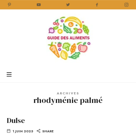
Guide
des
Aliments
Encyclopédie
des
aliments
/
ARCHIVES
www.guidedesaliments.com
rhodyménie palmé
Dulse
1 JUIN 2025
SHARE