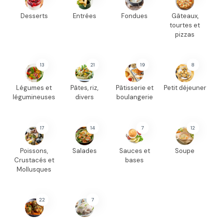
Desserts
Entrées
Fondues
Gâteaux,
tourtes et
pizzas
13
21
19
8
Légumes et
Pâtes, riz,
Pâtisserie et
Petit déjeuner
légumineuses
divers
boulangerie
17
14
7
12
Poissons,
Salades
Sauces et
Soupe
Crustacés et
bases
Mollusques
22
7