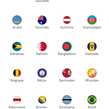
Saoudite
Aruba
Australie
Autriche
Azerbaïdjan
Bahamas
Bahreïn
Bangladesh
Barbade
Belgique
Bélize
Bermudes
Bhoutan
Biélorussie
Bosnie-
Botswana
Brésil