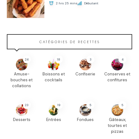
2 hrs 25 mins
Débutant
CATÉGORIES DE RECETTES
24
18
3
4
Amuse-
Boissons et
Confiserie
Conserves et
bouches et
cocktails
confitures
collations
23
19
5
5
Desserts
Entrées
Fondues
Gâteaux,
tourtes et
pizzas