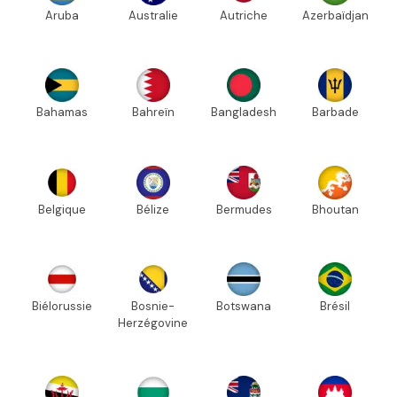
Aruba
Australie
Autriche
Azerbaïdjan
Bahamas
Bahreïn
Bangladesh
Barbade
Belgique
Bélize
Bermudes
Bhoutan
Biélorussie
Bosnie-
Botswana
Brésil
Herzégovine