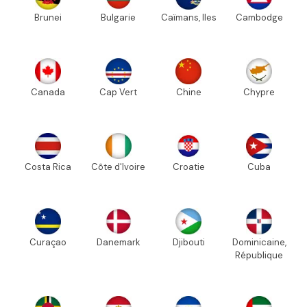
Brunei
Bulgarie
Caïmans, Iles
Cambodge
Canada
Cap Vert
Chine
Chypre
Costa Rica
Côte d'Ivoire
Croatie
Cuba
Curaçao
Danemark
Djibouti
Dominicaine,
République