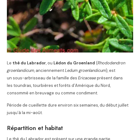
Le
thé du Labrador
, ou
Lédon du Groenland
(
Rhododendron
groenlandicum
, anciennement
Ledum groenlandicum
), est
un sous-arbrisseau de la famille des
Ericaceae
présent dans
les toundras, tourbières et forêts d’Amérique du Nord,
consommé en breuvage ou comme condiment.
Période de cueillette dure environ six semaines, du début juillet
jusqu’à la mi-août
.
Répartition et habitat
Le thé du Labrador est présent sur une grande partie