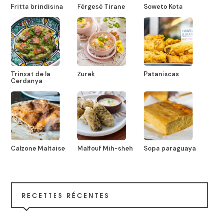
Fritta brindisina
Fërgesë Tirane
Soweto Kota
Trinxat de la
Żurek
Pataniscas
Cerdanya
Calzone Maltaise
Malfouf Mih-sheh
Sopa paraguaya
RECETTES RÉCENTES