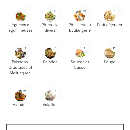
13
21
19
8
Légumes et
Pâtes, riz,
Pâtisserie et
Petit déjeuner
légumineuses
divers
boulangerie
17
14
7
12
Poissons,
Salades
Sauces et
Soupe
Crustacés et
bases
Mollusques
22
7
Viandes
Volailles