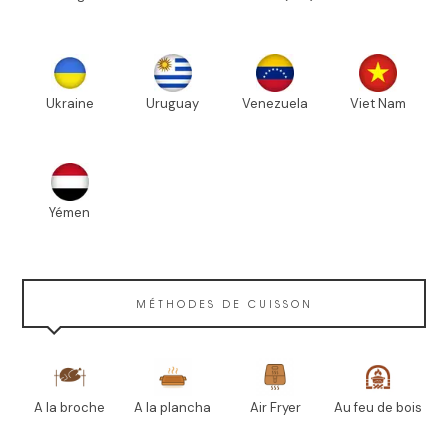
Ukraine
Uruguay
Venezuela
Viet Nam
Yémen
MÉTHODES DE CUISSON
A la broche
A la plancha
Air Fryer
Au feu de bois