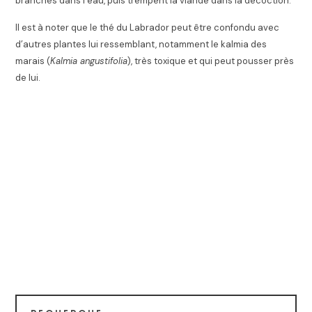
branches dans l’eau, puis trempent la viande dans la décoction.
Il est à noter que le thé du Labrador peut être confondu avec
d’autres plantes lui ressemblant, notamment le kalmia des
marais (
Kalmia angustifolia
), très toxique et qui peut pousser près
de lui
.