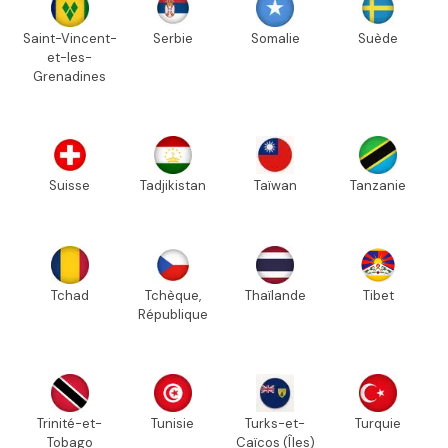
Saint-Vincent-
Serbie
Somalie
Suède
et-les-
Grenadines
Suisse
Tadjikistan
Taïwan
Tanzanie
Tchad
Tchèque,
Thaïlande
Tibet
République
Trinité-et-
Tunisie
Turks-et-
Turquie
Tobago
Caïcos (Îles)