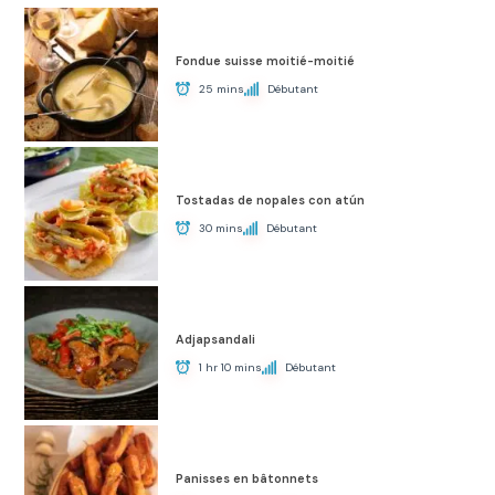
Fondue suisse moitié-moitié
25 mins
Débutant
Tostadas de nopales con atún
30 mins
Débutant
Adjapsandali
1 hr 10 mins
Débutant
Panisses en bâtonnets