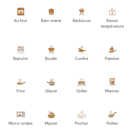
Au four
Bain-marie
Barbecue
Basse
température
Blanchir
Bouillir
Confire
Flamber
Frire
Glacer
Griller
Mariner
Micro-ondes
Mijoter
Pocher
Poêler