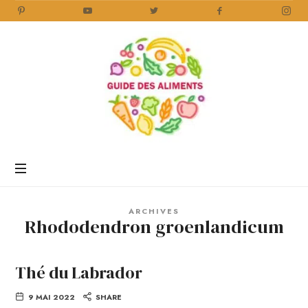
Guide
des
Aliments
Encyclopédie
des
aliments
/
ARCHIVES
www.guidedesaliments.com
Rhododendron groenlandicum
Thé du Labrador
9 MAI 2022
SHARE