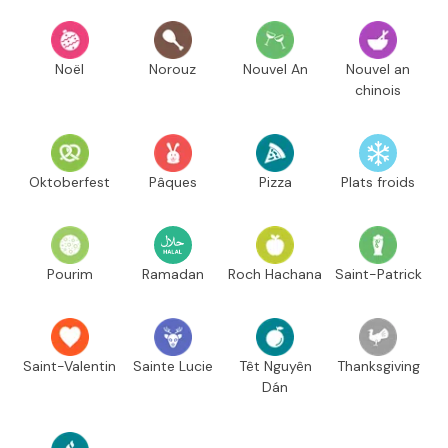
Noël
Norouz
Nouvel An
Nouvel an
chinois
Oktoberfest
Pâques
Pizza
Plats froids
Pourim
Ramadan
Roch Hachana
Saint-Patrick
Saint-Valentin
Sainte Lucie
Têt Nguyên
Thanksgiving
Dán