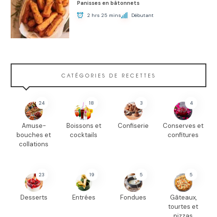
Panisses en bâtonnets
2 hrs 25 mins
Débutant
CATÉGORIES DE RECETTES
24
18
3
4
Amuse-
Boissons et
Confiserie
Conserves et
bouches et
cocktails
confitures
collations
23
19
5
5
Desserts
Entrées
Fondues
Gâteaux,
tourtes et
pizzas