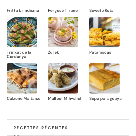
Fritta brindisina
Fërgesë Tirane
Soweto Kota
Trinxat de la
Żurek
Pataniscas
Cerdanya
Calzone Maltaise
Malfouf Mih-sheh
Sopa paraguaya
RECETTES RÉCENTES