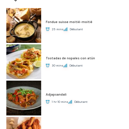
Fondue suisse moitié-moitié
25 mins
Débutant
Tostadas de nopales con atún
30 mins
Débutant
Adjapsandali
1 hr 10 mins
Débutant