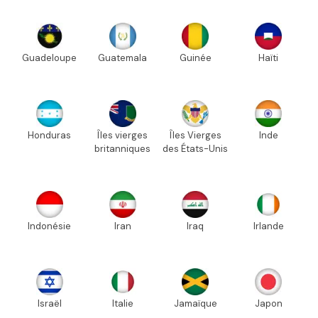
Guadeloupe
Guatemala
Guinée
Haïti
Honduras
Îles vierges
Îles Vierges
Inde
britanniques
des États-Unis
Indonésie
Iran
Iraq
Irlande
Israël
Italie
Jamaïque
Japon