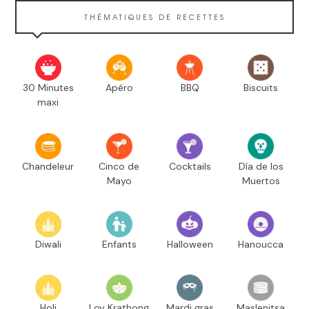
THÉMATIQUES DE RECETTES
30 Minutes
Apéro
BBQ
Biscuits
maxi
Chandeleur
Cinco de
Cocktails
Día de los
Mayo
Muertos
Diwali
Enfants
Halloween
Hanoucca
Holi
Loy Krathong
Mardi gras
Maslenitsa