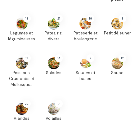
13
21
19
8
Légumes et
Pâtes, riz,
Pâtisserie et
Petit déjeuner
légumineuses
divers
boulangerie
17
14
7
12
Poissons,
Salades
Sauces et
Soupe
Crustacés et
bases
Mollusques
22
7
Viandes
Volailles