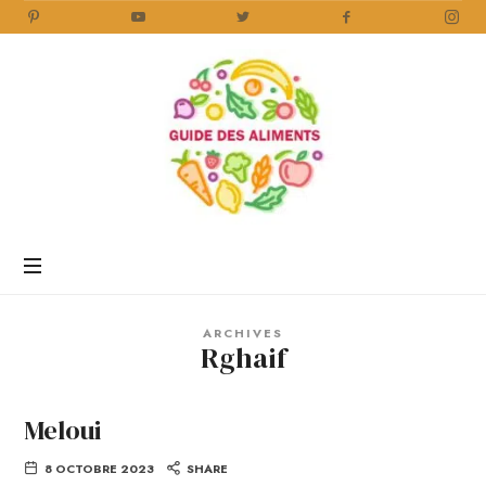
Guide
des
Aliments
Encyclopédie
des
aliments
/
ARCHIVES
www.guidedesaliments.com
Rghaif
Meloui
8 OCTOBRE 2023
SHARE