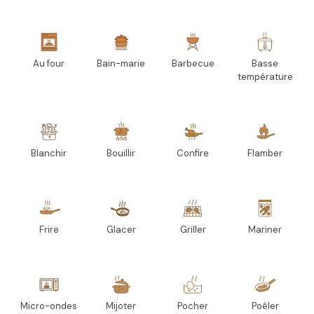
Au four
Bain-marie
Barbecue
Basse
température
Blanchir
Bouillir
Confire
Flamber
Frire
Glacer
Griller
Mariner
Micro-ondes
Mijoter
Pocher
Poêler