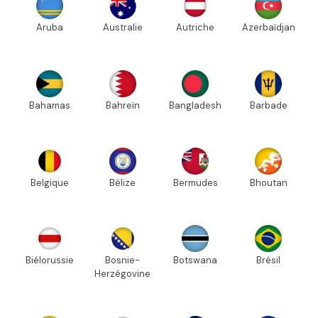
Aruba
Australie
Autriche
Azerbaïdjan
Bahamas
Bahreïn
Bangladesh
Barbade
Belgique
Bélize
Bermudes
Bhoutan
Biélorussie
Bosnie-
Botswana
Brésil
Herzégovine