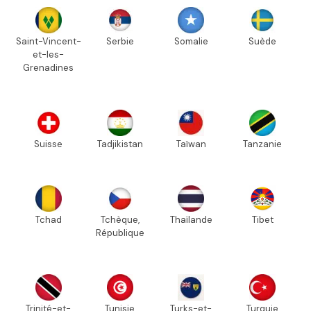
Saint-Vincent-
Serbie
Somalie
Suède
et-les-
Grenadines
Suisse
Tadjikistan
Taïwan
Tanzanie
Tchad
Tchèque,
Thaïlande
Tibet
République
Trinité-et-
Tunisie
Turks-et-
Turquie