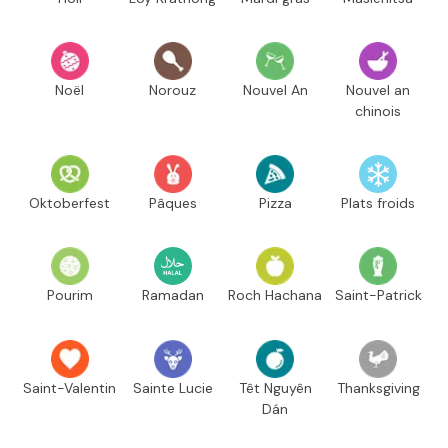
Noël
Norouz
Nouvel An
Nouvel an
chinois
Oktoberfest
Pâques
Pizza
Plats froids
Pourim
Ramadan
Roch Hachana
Saint-Patrick
Saint-Valentin
Sainte Lucie
Têt Nguyên
Thanksgiving
Dán