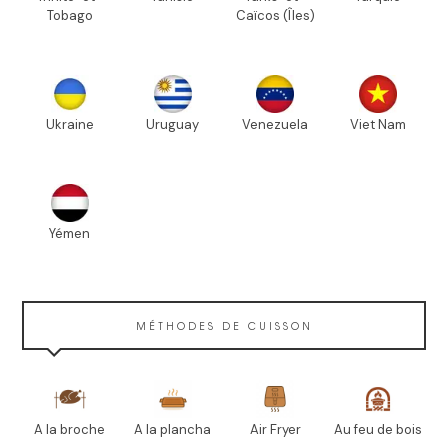
Tobago
Caïcos (Îles)
Ukraine
Uruguay
Venezuela
Viet Nam
Yémen
MÉTHODES DE CUISSON
A la broche
A la plancha
Air Fryer
Au feu de bois