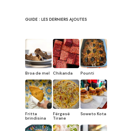
GUIDE : LES DERNIERS AJOUTES
Broa de mel
Chikanda
Pounti
Fritta
Fërgesë
Soweto Kota
brindisina
Tirane