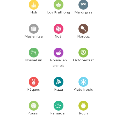
Holi
Loy Krathong
Mardi gras
Maslenitsa
Noël
Norouz
Nouvel An
Nouvel an
Oktoberfest
chinois
Pâques
Pizza
Plats froids
Pourim
Ramadan
Roch