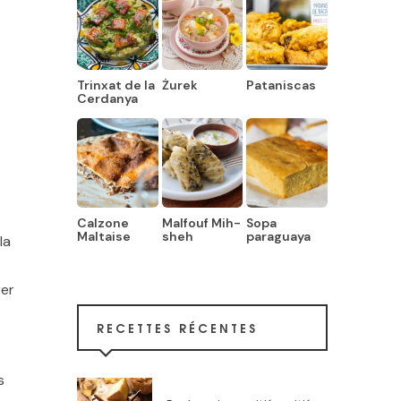
Trinxat de la
Żurek
Pataniscas
Cerdanya
Calzone
Malfouf Mih-
Sopa
Maltaise
sheh
paraguaya
la
rer
RECETTES RÉCENTES
s