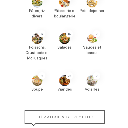
Pâtes, riz,
Pâtisserie et
Petit déjeuner
divers
boulangerie
17
14
7
Poissons,
Salades
Sauces et
Crustacés et
bases
Mollusques
12
22
7
Soupe
Viandes
Volailles
THÉMATIQUES DE RECETTES