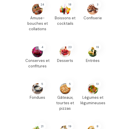
24
18
3
Amuse-
Boissons et
Confiserie
bouches et
cocktails
collations
4
23
19
Conserves et
Desserts
Entrées
confitures
5
5
13
Fondues
Gâteaux,
Légumes et
tourtes et
légumineuses
pizzas
21
19
8