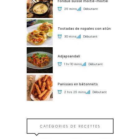
Fondue suisse moitié-moitié
25 mins
Débutant
Tostadas de nopales con atún
30 mins
Débutant
Adjapsandali
1 hr 10 mins
Débutant
Panisses en bâtonnets
2 hrs 25 mins
Débutant
CATÉGORIES DE RECETTES