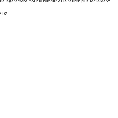
ire légèrement pour la ramollir et la retirer plus facilement.
 | ©