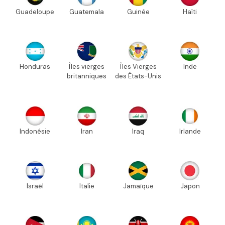
Guadeloupe
Guatemala
Guinée
Haïti
Honduras
Îles vierges
Îles Vierges
Inde
britanniques
des États-Unis
Indonésie
Iran
Iraq
Irlande
Israël
Italie
Jamaïque
Japon