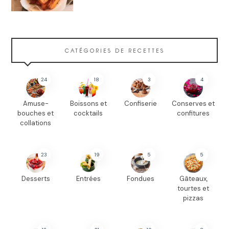
CATÉGORIES DE RECETTES
24
18
3
4
Amuse-
Boissons et
Confiserie
Conserves et
bouches et
cocktails
confitures
collations
23
19
5
5
Desserts
Entrées
Fondues
Gâteaux,
tourtes et
pizzas