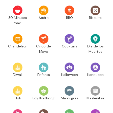
30 Minutes
Apéro
BBQ
Biscuits
maxi
Chandeleur
Cinco de
Cocktails
Día de los
Mayo
Muertos
Diwali
Enfants
Halloween
Hanoucca
Holi
Loy Krathong
Mardi gras
Maslenitsa