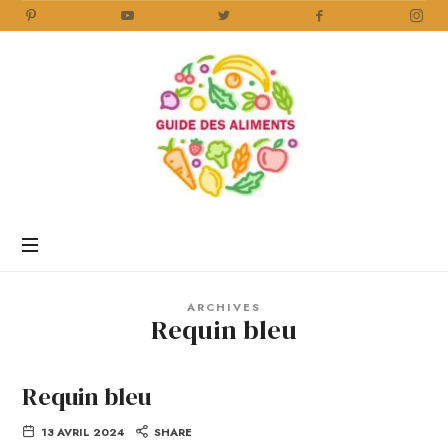
Guide
des
Aliments
Encyclopédie
des
aliments
/
ARCHIVES
www.guidedesaliments.com
Requin bleu
Requin bleu
13 AVRIL 2024
SHARE