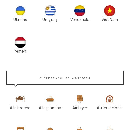
Ukraine
Uruguay
Venezuela
Viet Nam
Yémen
MÉTHODES DE CUISSON
A la broche
A la plancha
Air Fryer
Au feu de bois