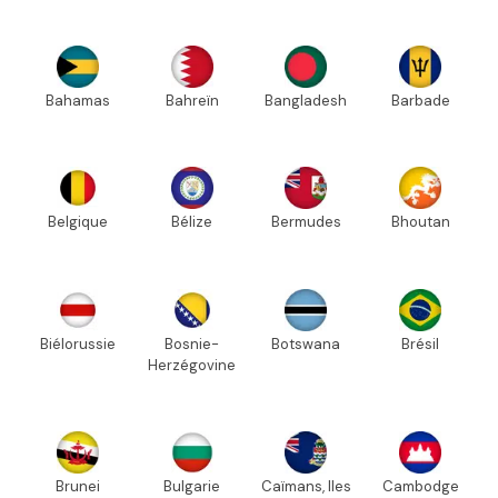
Bahamas
Bahreïn
Bangladesh
Barbade
Belgique
Bélize
Bermudes
Bhoutan
Biélorussie
Bosnie-
Botswana
Brésil
Herzégovine
Brunei
Bulgarie
Caïmans, Iles
Cambodge