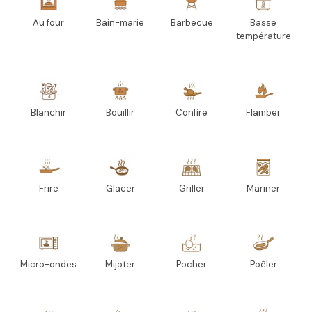
Au four
Bain-marie
Barbecue
Basse
température
Blanchir
Bouillir
Confire
Flamber
Frire
Glacer
Griller
Mariner
Micro-ondes
Mijoter
Pocher
Poêler