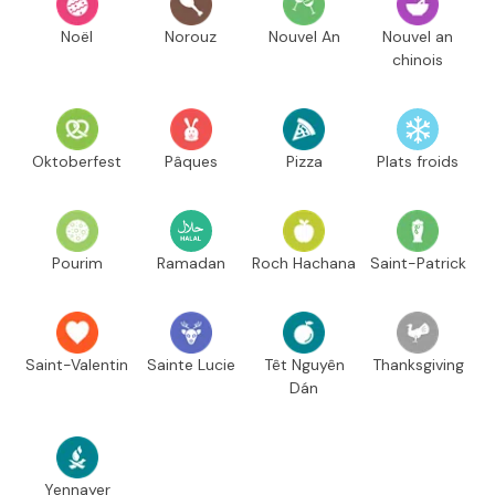
Noël
Norouz
Nouvel An
Nouvel an
chinois
Oktoberfest
Pâques
Pizza
Plats froids
Pourim
Ramadan
Roch Hachana
Saint-Patrick
Saint-Valentin
Sainte Lucie
Têt Nguyên
Thanksgiving
Dán
Yennayer