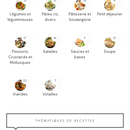
13
21
19
8
Légumes et
Pâtes, riz,
Pâtisserie et
Petit déjeuner
légumineuses
divers
boulangerie
17
14
7
12
Poissons,
Salades
Sauces et
Soupe
Crustacés et
bases
Mollusques
22
7
Viandes
Volailles
THÉMATIQUES DE RECETTES