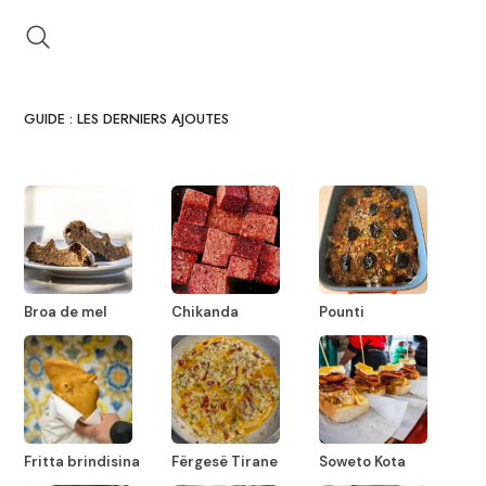
GUIDE : LES DERNIERS AJOUTES
Broa de mel
Chikanda
Pounti
Fritta brindisina
Fërgesë Tirane
Soweto Kota