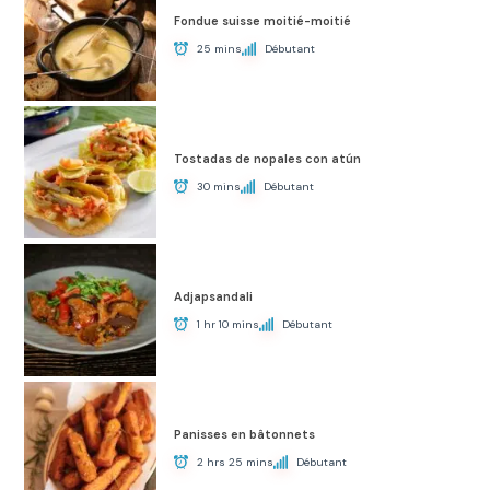
Fondue suisse moitié-moitié
25 mins
Débutant
Tostadas de nopales con atún
30 mins
Débutant
Adjapsandali
1 hr 10 mins
Débutant
Panisses en bâtonnets
2 hrs 25 mins
Débutant