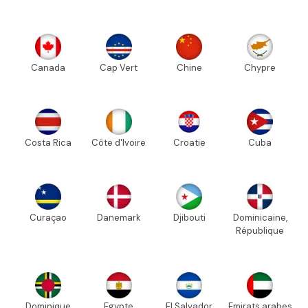
Canada
Cap Vert
Chine
Chypre
Costa Rica
Côte d'Ivoire
Croatie
Cuba
Curaçao
Danemark
Djibouti
Dominicaine,
République
Dominique
Egypte
El Salvador
Emirats arabes