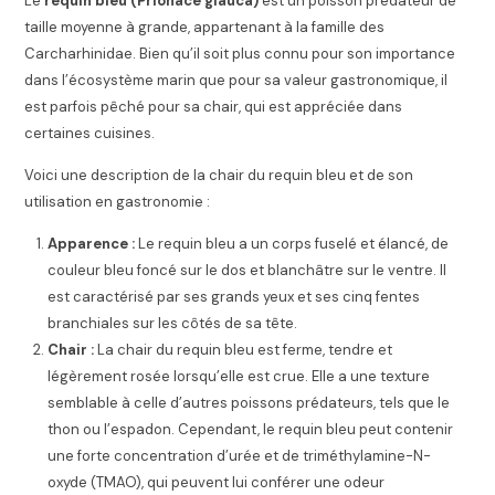
Le
requin bleu (Prionace glauca)
est un poisson prédateur de
taille moyenne à grande, appartenant à la famille des
Carcharhinidae. Bien qu’il soit plus connu pour son importance
dans l’écosystème marin que pour sa valeur gastronomique, il
est parfois pêché pour sa chair, qui est appréciée dans
certaines cuisines.
Voici une description de la chair du requin bleu et de son
utilisation en gastronomie :
Apparence :
Le requin bleu a un corps fuselé et élancé, de
couleur bleu foncé sur le dos et blanchâtre sur le ventre. Il
est caractérisé par ses grands yeux et ses cinq fentes
branchiales sur les côtés de sa tête.
Chair :
La chair du requin bleu est ferme, tendre et
légèrement rosée lorsqu’elle est crue. Elle a une texture
semblable à celle d’autres poissons prédateurs, tels que le
thon ou l’espadon. Cependant, le requin bleu peut contenir
une forte concentration d’urée et de triméthylamine-N-
oxyde (TMAO), qui peuvent lui conférer une odeur