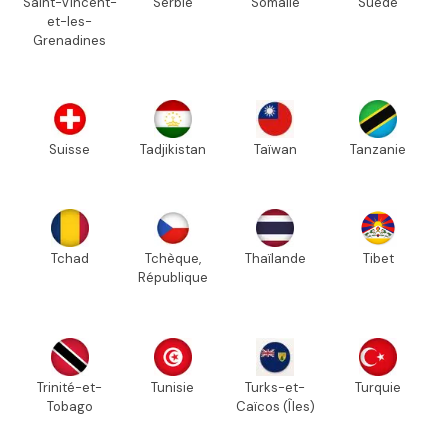
Saint-Vincent-
Serbie
Somalie
Suède
et-les-
Grenadines
Suisse
Tadjikistan
Taïwan
Tanzanie
Tchad
Tchèque,
Thaïlande
Tibet
République
Trinité-et-
Tunisie
Turks-et-
Turquie
Tobago
Caïcos (Îles)