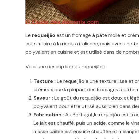
Le
requeijão
est un fromage à pâte molle et crémeu
est similaire à la ricotta italienne, mais avec une 
polyvalent en cuisine et est utilisé dans de nombr
Voici une description du requeijão :
Texture :
Le requeijão a une texture lisse et c
crémeux que la plupart des fromages à pâte mo
Saveur :
Le goût du requeijão est doux et légère
polyvalent pour être utilisé aussi bien dans de
Fabrication :
Au Portugal ,le requeijão est trad
Le lait est chauffé, puis un acide, comme le vinaig
masse caillée est ensuite chauffée et mélangé