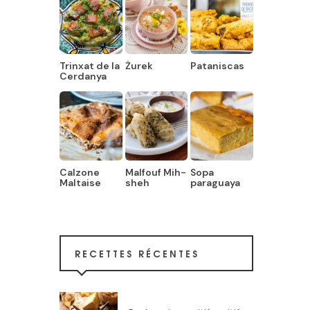
Trinxat de la
Żurek
Pataniscas
Cerdanya
Calzone
Malfouf Mih-
Sopa
Maltaise
sheh
paraguaya
RECETTES RÉCENTES