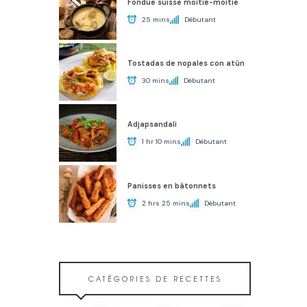
Fondue suisse moitié-moitié
25 mins
Débutant
Tostadas de nopales con atún
30 mins
Débutant
Adjapsandali
1 hr 10 mins
Débutant
Panisses en bâtonnets
2 hrs 25 mins
Débutant
CATÉGORIES DE RECETTES