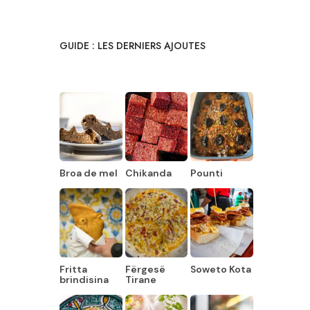
GUIDE : LES DERNIERS AJOUTES
Broa de mel
Chikanda
Pounti
Fritta
Fërgesë
Soweto Kota
brindisina
Tirane