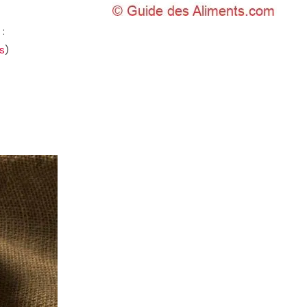
 :
s
)