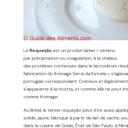
Le
Requeijão
est un produit laitier
« obtenu
par précipitation ou coagulation, à la chaleur,
des protéines contenues dans le lactosérum résul
fabrication du fromage Serra da Estrela »
, s’agiss
portugais correspondant
. Crémeux et légèrement 
s’apparente à la ricotta, et comme elle ne peut êtr
comme fromage.
Au Brésil, le terme
requeijão
peut être aussi appli
solide, jaune, fabriqué à partir de lait de vache, s
dans la cuisine de Goiás, État de São Paulo, à Mina