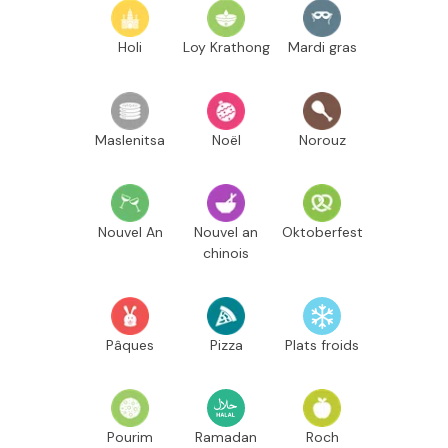
Holi
Loy Krathong
Mardi gras
Maslenitsa
Noël
Norouz
Nouvel An
Nouvel an
Oktoberfest
chinois
Pâques
Pizza
Plats froids
Pourim
Ramadan
Roch