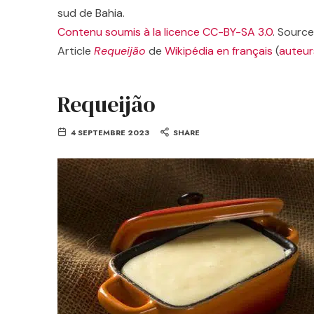
sud de Bahia.
Contenu soumis à la licence CC-BY-SA 3.0
. Source
Article
Requeijão
de
Wikipédia en français
(
auteur
Requeijão
4 SEPTEMBRE 2023
SHARE