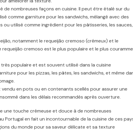
ur améliorer la texture.
sé de nombreuses façons en cuisine. Il peut être étalé sur du
ilisé comme garniture pour les sandwichs, mélangé avec des
 ou utilisé comme ingrédient pour les pâtisseries, les sauces,
queijão, notamment le requeijão cremoso (crémeux) et le
e requeijão cremoso est le plus populaire et le plus couramm
t très populaire et est souvent utilisé dans la cuisine
rniture pour les pizzas, les pâtes, les sandwichs, et même da
romage.
 vendu en pots ou en contenants scellés pour assurer une
 consommé dans les délais recommandés après ouverture.
joute une touche crémeuse et douce à de nombreuses
 au Portugal en fait un incontournable de la cuisine de ces pay
égions du monde pour sa saveur délicate et sa texture