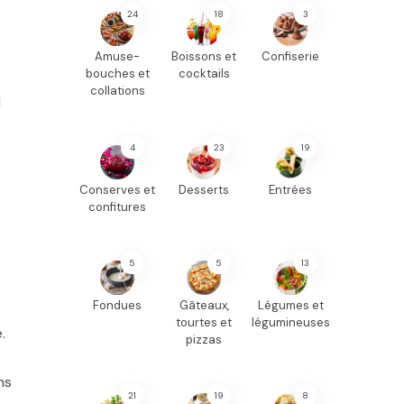
24
18
3
Amuse-
Boissons et
Confiserie
bouches et
cocktails
collations
l
4
23
19
Conserves et
Desserts
Entrées
confitures
5
5
13
Fondues
Gâteaux,
Légumes et
tourtes et
légumineuses
.
pizzas
ns
21
19
8