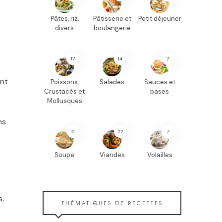
Pâtes, riz,
Pâtisserie et
Petit déjeuner
divers
boulangerie
17
14
7
ent
Poissons,
Salades
Sauces et
Crustacés et
bases
Mollusques
ns
12
22
7
Soupe
Viandes
Volailles
s,
THÉMATIQUES DE RECETTES