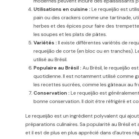
modernes peuvent inclure des épaississants po
Utilisations en cuisine :
Le requeijão est utili
pain ou des crackers comme une tartinade, ut
herbes et des épices pour faire des trempettes
les soupes et les plats de pâtes.
Variétés :
Il existe différentes variétés de re
requeijão de corte (en bloc ou en tranches). L
utilisé au Brésil.
Populaire au Brésil :
Au Brésil, le requeijão es
quotidienne. Il est notamment utilisé comme ga
les recettes sucrées, comme les gâteaux au f
Conservation :
Le requeijão est généralement
bonne conservation. Il doit être réfrigéré et
Le requeijão est un ingrédient polyvalent qui a
préparations culinaires. Sa popularité au Brésil et
et il est de plus en plus apprécié dans d’autres r