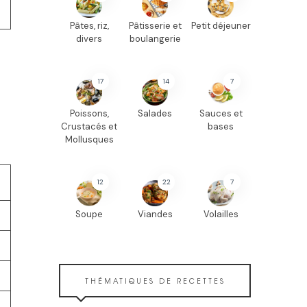
Pâtes, riz,
Pâtisserie et
Petit déjeuner
divers
boulangerie
17
14
7
Poissons,
Salades
Sauces et
Crustacés et
bases
Mollusques
12
22
7
Soupe
Viandes
Volailles
THÉMATIQUES DE RECETTES