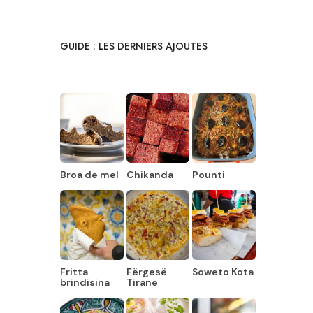
GUIDE : LES DERNIERS AJOUTES
Broa de mel
Chikanda
Pounti
Fritta
Fërgesë
Soweto Kota
brindisina
Tirane