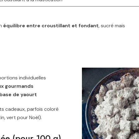
un
équilibre entre croustillant et fondant
, sucré mais
ortions individuelles
aux gourmands
 base de yaourt
ts cadeaux, parfois coloré
in, vert pour Noël).
mée (pour 100 g)