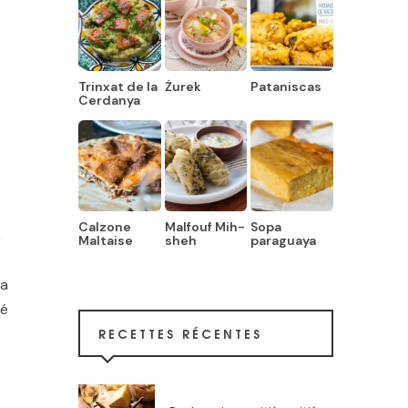
Trinxat de la
Żurek
Pataniscas
Cerdanya
Calzone
Malfouf Mih-
Sopa
,
Maltaise
sheh
paraguaya
la
sé
RECETTES RÉCENTES