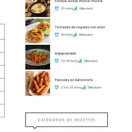
Fondue suisse moitié-moitié
25 mins
Débutant
Tostadas de nopales con atún
30 mins
Débutant
Adjapsandali
1 hr 10 mins
Débutant
Panisses en bâtonnets
2 hrs 25 mins
Débutant
CATÉGORIES DE RECETTES