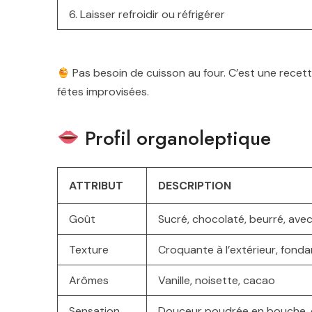
6. Laisser refroidir ou réfrigérer
Pas besoin de cuisson au four. C’est une recet
fêtes improvisées.
Profil organoleptique
ATTRIBUT
DESCRIPTION
Goût
Sucré, chocolaté, beurré, ave
Texture
Croquante à l’extérieur, fondan
Arômes
Vanille, noisette, cacao
Sensation
Douceur poudrée en bouche, cr