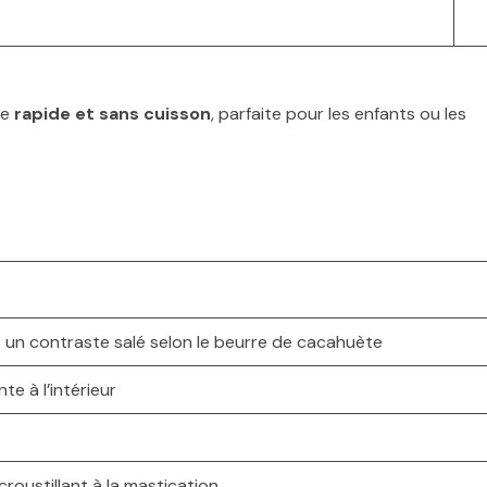
te
rapide et sans cuisson
, parfaite pour les enfants ou les
c un contraste salé selon le beurre de cacahuète
te à l’intérieur
oustillant à la mastication