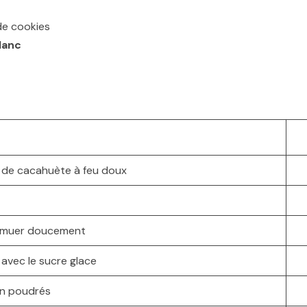
 de cookies
lanc
re de cacahuète à feu doux
 remuer doucement
avec le sucre glace
en poudrés