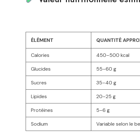
ÉLÉMENT
QUANTITÉ APPRO
Calories
450–500 kcal
Glucides
55–60 g
Sucres
35–40 g
Lipides
20–25 g
Protéines
5–6 g
Sodium
Variable selon le 