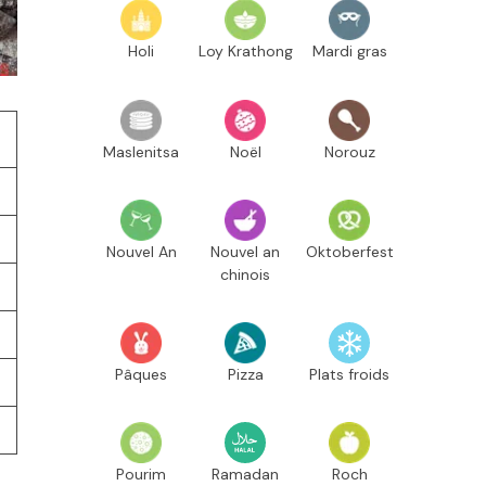
Holi
Loy Krathong
Mardi gras
Maslenitsa
Noël
Norouz
Nouvel An
Nouvel an
Oktoberfest
chinois
Pâques
Pizza
Plats froids
Pourim
Ramadan
Roch