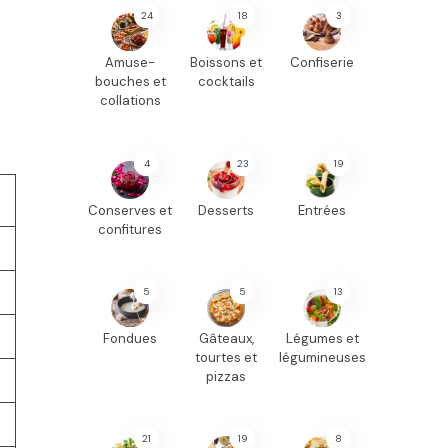
24
18
3
Amuse-
Boissons et
Confiserie
bouches et
cocktails
collations
4
23
19
Conserves et
Desserts
Entrées
confitures
5
5
13
Fondues
Gâteaux,
Légumes et
tourtes et
légumineuses
pizzas
21
19
8