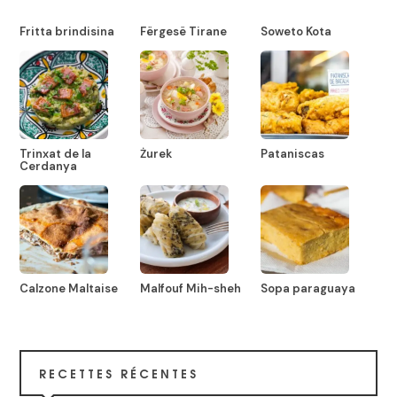
Fritta brindisina
Fërgesë Tirane
Soweto Kota
Trinxat de la
Żurek
Pataniscas
Cerdanya
Calzone Maltaise
Malfouf Mih-sheh
Sopa paraguaya
RECETTES RÉCENTES