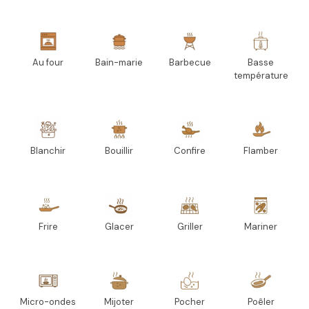
Au four
Bain-marie
Barbecue
Basse
température
Blanchir
Bouillir
Confire
Flamber
Frire
Glacer
Griller
Mariner
Micro-ondes
Mijoter
Pocher
Poêler