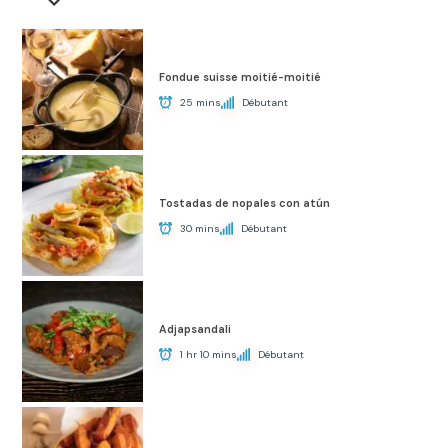
Fondue suisse moitié-moitié
25 mins
Débutant
Tostadas de nopales con atún
30 mins
Débutant
Adjapsandali
1 hr 10 mins
Débutant