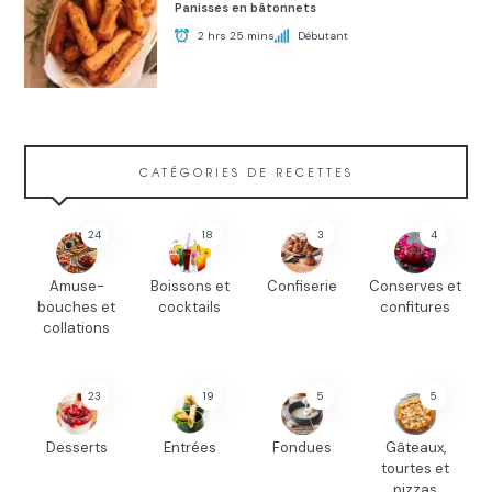
Panisses en bâtonnets
2 hrs 25 mins
Débutant
CATÉGORIES DE RECETTES
24
18
3
4
Amuse-
Boissons et
Confiserie
Conserves et
bouches et
cocktails
confitures
collations
23
19
5
5
Desserts
Entrées
Fondues
Gâteaux,
tourtes et
pizzas