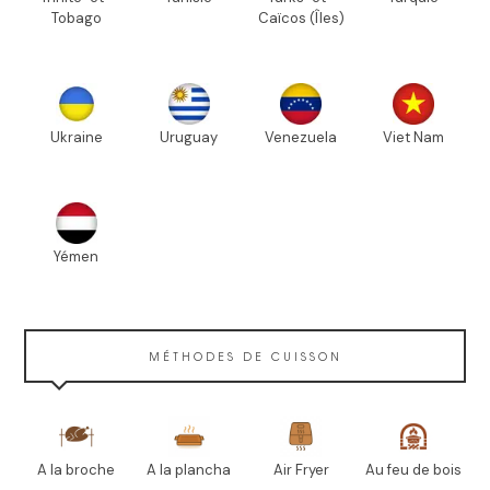
Tobago
Caïcos (Îles)
Ukraine
Uruguay
Venezuela
Viet Nam
Yémen
MÉTHODES DE CUISSON
A la broche
A la plancha
Air Fryer
Au feu de bois