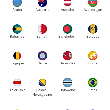
Aruba
Australie
Autriche
Azerbaïdjan
Bahamas
Bahreïn
Bangladesh
Barbade
Belgique
Bélize
Bermudes
Bhoutan
Biélorussie
Bosnie-
Botswana
Brésil
Herzégovine