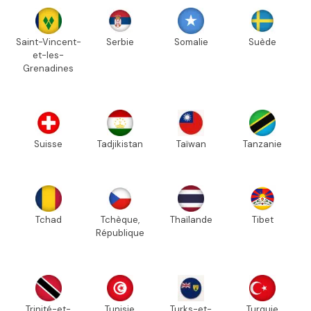
Saint-Vincent-
Serbie
Somalie
Suède
et-les-
Grenadines
Suisse
Tadjikistan
Taïwan
Tanzanie
Tchad
Tchèque,
Thaïlande
Tibet
République
Trinité-et-
Tunisie
Turks-et-
Turquie