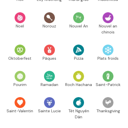
Noël
Norouz
Nouvel An
Nouvel an
chinois
Oktoberfest
Pâques
Pizza
Plats froids
Pourim
Ramadan
Roch Hachana
Saint-Patrick
Saint-Valentin
Sainte Lucie
Têt Nguyên
Thanksgiving
Dán