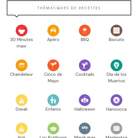
THÉMATIQUES DE RECETTES
30 Minutes
Apéro
BBQ
Biscuits
maxi
Chandeleur
Cinco de
Cocktails
Día de los
Mayo
Muertos
Diwali
Enfants
Halloween
Hanoucca
Holi
Loy Krathong
Mardi gras
Maslenitsa