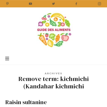
Guide
des
Aliments
Encyclopédie
des
aliments
/
ARCHIVES
www.guidedesaliments.com
Remove term: kichmichi
(Kandahar kichmichi
Raisin sultanine