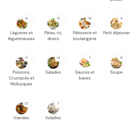
13
21
19
8
Légumes et
Pâtes, riz,
Pâtisserie et
Petit déjeuner
légumineuses
divers
boulangerie
17
14
7
12
Poissons,
Salades
Sauces et
Soupe
Crustacés et
bases
Mollusques
22
7
Viandes
Volailles